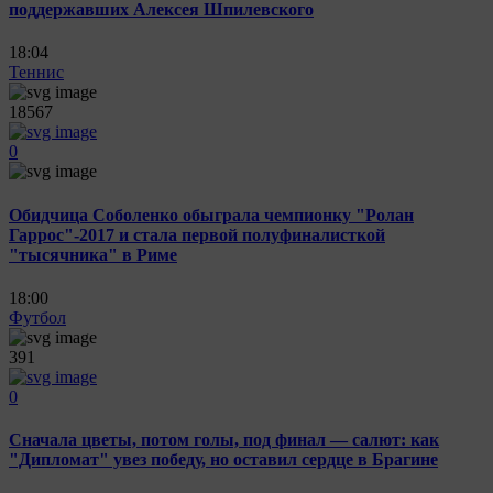
поддержавших Алексея Шпилевского
18:04
Теннис
18567
0
Обидчица Соболенко обыграла чемпионку "Ролан
Гаррос"-2017 и стала первой полуфиналисткой
"тысячника" в Риме
18:00
Футбол
391
0
Сначала цветы, потом голы, под финал — салют: как
"Дипломат" увез победу, но оставил сердце в Брагине