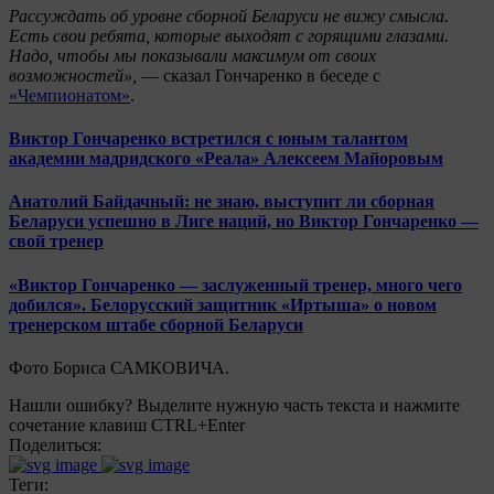
Рассуждать об уровне сборной Беларуси не вижу смысла.
Есть свои ребята, которые выходят с горящими глазами.
Надо, чтобы мы показывали максимум от своих
возможностей»,
— сказал Гончаренко в беседе с
«Чемпионатом»
.
Виктор Гончаренко встретился с юным талантом
академии мадридского «Реала» Алексеем Майоровым
Анатолий Байдачный: не знаю, выступит ли сборная
Беларуси успешно в Лиге наций, но Виктор Гончаренко —
свой тренер
«Виктор Гончаренко — заслуженный тренер, много чего
добился». Белорусский защитник «Иртыша» о новом
тренерском штабе сборной Беларуси
Фото Бориса САМКОВИЧА.
Нашли ошибку? Выделите нужную часть текста и нажмите
сочетание клавиш CTRL+Enter
Поделиться:
Теги: