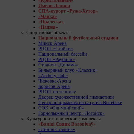
«Кристальный»
Имени Ленина
СПА-курорт «Ружа-Хутор»
«Чайка»
«Пралеска»
«Надзея»
Спортивные объекты
Национальный футбольный стадион
Минск-Арена
РЦОП «Стайки»
Национальный бассейн
РЦОП «Раубичи»
Стадион «Динамо»
Бильярдный клуб «Классик»
«Archery club»
Чижовка-Арена
Борисов-Арена
РЦОП по теннису
Дворец художественной гимнастики
Центр по прыжкам на батуте в Витебске
СОК «Олимпийский»
Горнолыжный центр «Логойск»
Культурно-исторические комплексы
«Вялікі Свяцк Валовічаў»
«Линия Сталина»