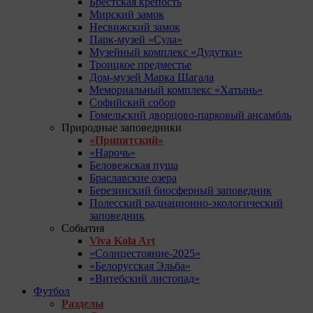
Брестская крепость
Мирский замок
Несвижский замок
Парк-музей «Сула»
Музейный комплекс «Дудутки»
Троицкое предместье
Дом-музей Марка Шагала
Мемориальный комплекс «Хатынь»
Софийский собор
Гомельский дворцово-парковый ансамбль
Природные заповедники
«Припятский»
«Нарочь»
Беловежская пуща
Браславские озера
Березинский биосферный заповедник
Полесский радиационно-экологический
заповедник
События
Viva Kola Art
«Солнцестояние-2025»
«Белорусская Эльба»
«Витебский листопад»
Футбол
Разделы