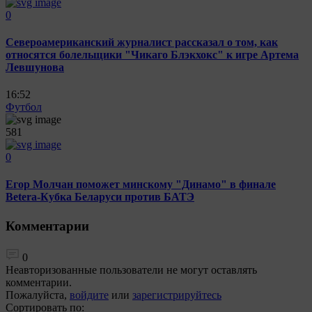
0
Североамериканский журналист рассказал о том, как
относятся болельщики "Чикаго Блэкхокс" к игре Артема
Левшунова
16:52
Футбол
581
0
Егор Молчан поможет минскому "Динамо" в финале
Betera-Кубка Беларуси против БАТЭ
Комментарии
0
Неавторизованные пользователи не могут оставлять
комментарии.
Пожалуйста,
войдите
или
зарегистрируйтесь
Сортировать по: