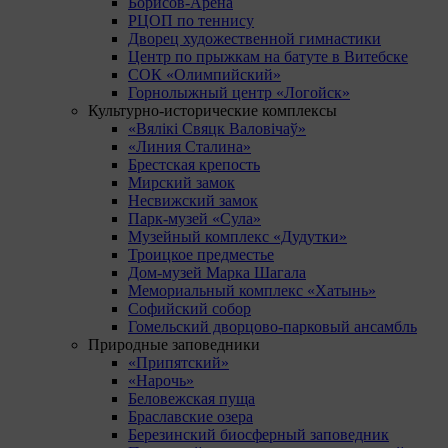
Борисов-Арена
РЦОП по теннису
Дворец художественной гимнастики
Центр по прыжкам на батуте в Витебске
СОК «Олимпийский»
Горнолыжный центр «Логойск»
Культурно-исторические комплексы
«Вялікі Свяцк Валовічаў»
«Линия Сталина»
Брестская крепость
Мирский замок
Несвижский замок
Парк-музей «Сула»
Музейный комплекс «Дудутки»
Троицкое предместье
Дом-музей Марка Шагала
Мемориальный комплекс «Хатынь»
Софийский собор
Гомельский дворцово-парковый ансамбль
Природные заповедники
«Припятский»
«Нарочь»
Беловежская пуща
Браславские озера
Березинский биосферный заповедник