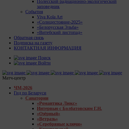
Полесский радиационно-экологический
заповедник
События
Viva Kola Art
«Солнцестояние-2025»
«Белорусская Эльба»
«Витебский листопад»
Обратная связь
Подписка на газету
КОНТАКТНАЯ ИНФОРМАЦИЯ
Поиск
Войти
Матч-центр
ЧМ-2026
Гид по Беларуси
Санатории
«Романтика Люкс»
Интервью с Болбатовским Г.Н.
«Озёрный»
«Ветразь»
«Серебряные ключи»