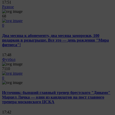
17:51
Разное
68
0
Два месяца к абонементу, два месяца заморозки, 100
подарков в розыгрыше. Все это — день рождения "Мира
фитнеса"!
17:48
Футбол
7110
0
Источник: бывший главный тренер брестского "Динамо"
Марцел Личка — один из кандидатов на пост главного
тренера московского ЦСКА
17:42