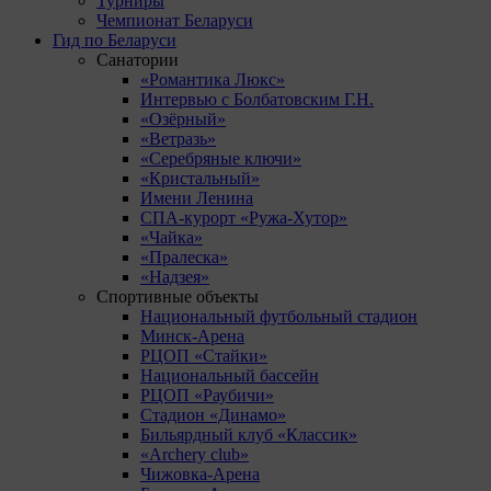
Турниры
Чемпионат Беларуси
Гид по Беларуси
Санатории
«Романтика Люкс»
Интервью с Болбатовским Г.Н.
«Озёрный»
«Ветразь»
«Серебряные ключи»
«Кристальный»
Имени Ленина
СПА-курорт «Ружа-Хутор»
«Чайка»
«Пралеска»
«Надзея»
Спортивные объекты
Национальный футбольный стадион
Минск-Арена
РЦОП «Стайки»
Национальный бассейн
РЦОП «Раубичи»
Стадион «Динамо»
Бильярдный клуб «Классик»
«Archery club»
Чижовка-Арена