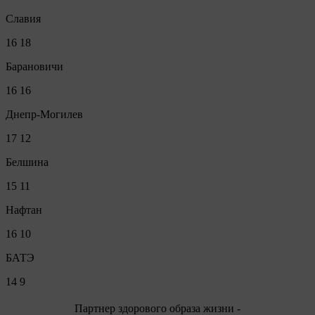
Славия
16
18
Барановичи
16
16
Днепр-Могилев
17
12
Белшина
15
11
Нафтан
16
10
БАТЭ
14
9
Партнер здорового образа жизни -