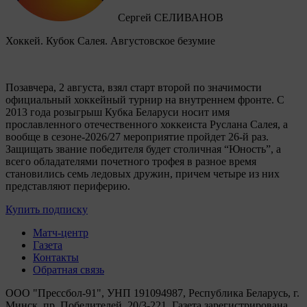
Сергей СЕЛИВАНОВ
Хоккей. Кубок Салея. Августовское безумие
Позавчера, 2 августа, взял старт второй по значимости
официальный хоккейный турнир на внутреннем фронте. C
2013 года розыгрыш Кубка Беларуси носит имя
прославленного отечественного хоккеиста Руслана Салея, а
вообще в сезоне-2026/27 мероприятие пройдет 26-й раз.
Защищать звание победителя будет столичная “Юность”, а
всего обладателями почетного трофея в разное время
становились семь ледовых дружин, причем четыре из них
представляют периферию.
Купить подписку
Матч-центр
Газета
Контакты
Обратная связь
ООО "Прессбол-91", УНП 191094987, Республика Беларусь, г.
Минск, пр. Победителей, 20/3-221. Газета зарегистрирована