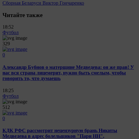
Сборная Беларуси
Виктор Гончаренко
Читайте также
18:52
Футбол
329
0
Александр Бубнов о матерщине Медведева: он же прав! У
нас вся страна лицемерит, нужно быть смелым, чтобы
говорить то, что думаешь
18:25
Футбол
512
0
КДК РФС рассмотрит нецензурную брань Никиты
Медведева в адрес болельщиков "Пари НН",