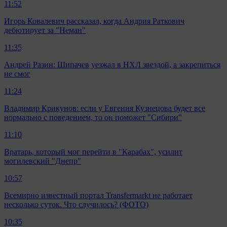
11:52
Игорь Ковалевич рассказал, когда Андрия Раткович
дебютирует за "Неман"
11:35
Андрей Разин: Шипачев уезжал в НХЛ звездой, а закрепиться
не смог
11:24
Владимир Крикунов: если у Евгения Кузнецова будет все
нормально с поведением, то он поможет "Сибири"
11:10
Вратарь, который мог перейти в "Карабах", усилит
могилевский "Днепр"
10:57
Всемирно известный портал Transfermarkt не работает
несколько суток. Что случилось? (ФОТО)
10:35