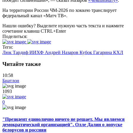
победит сильнейший», — сказал Назаров
«Чемпионату»
.
На территории России ЧМ-2026 по хоккею транслирует
федеральный канал «Матч ТВ».
Нашли ошибку? Выделите нужную часть текста и нажмите
сочетание клавиш CTRL+Enter
Поделиться:
Теги:
Люк Тардиф
ИИХФ
Андрей Назаров
Кубок Гагарина
КХЛ
Читайте также
10:58
Биатлон
1093
0
"Президент единолично ничего не решает. Мы являемся
демократической организацией". Олле Далин о допуске
белорусов и россиян