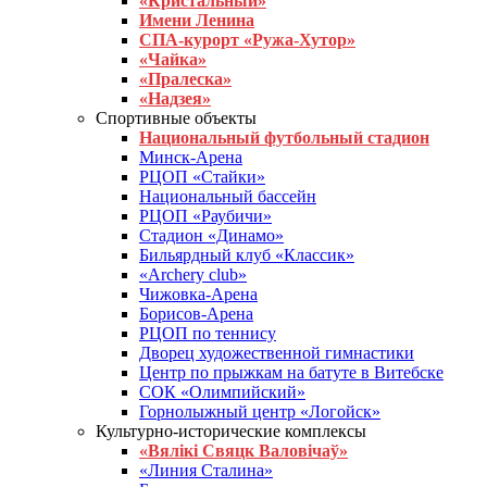
«Кристальный»
Имени Ленина
СПА-курорт «Ружа-Хутор»
«Чайка»
«Пралеска»
«Надзея»
Спортивные объекты
Национальный футбольный стадион
Минск-Арена
РЦОП «Стайки»
Национальный бассейн
РЦОП «Раубичи»
Стадион «Динамо»
Бильярдный клуб «Классик»
«Archery club»
Чижовка-Арена
Борисов-Арена
РЦОП по теннису
Дворец художественной гимнастики
Центр по прыжкам на батуте в Витебске
СОК «Олимпийский»
Горнолыжный центр «Логойск»
Культурно-исторические комплексы
«Вялікі Свяцк Валовічаў»
«Линия Сталина»