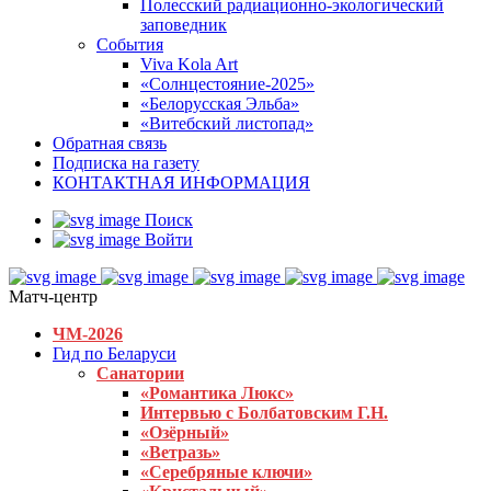
Полесский радиационно-экологический
заповедник
События
Viva Kola Art
«Солнцестояние-2025»
«Белорусская Эльба»
«Витебский листопад»
Обратная связь
Подписка на газету
КОНТАКТНАЯ ИНФОРМАЦИЯ
Поиск
Войти
Матч-центр
ЧМ-2026
Гид по Беларуси
Санатории
«Романтика Люкс»
Интервью с Болбатовским Г.Н.
«Озёрный»
«Ветразь»
«Серебряные ключи»