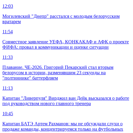
12:03
Могилевский "Днепр" расстался с молодым белорусским
вратарем
11:54
Совместное заявление УЕФА, КОНКАКАФ и АФК о проекте
ФИФА: провал в коммуникации и оценке ситуации
11:33
Плавание. ЧЕ-2026. Григорий Пекарский стал вторым
белорусом в истории, разменявшим 23 секунды на
"полтиннике" баттерфляем
11:13
Капитан "Ливерпуля" Вирджил ван Дейк высказался о работе
под руководством нового главного тренера
10:45
Капитан БАТЭ Артем Рахманов: мы не обсуждали слухи о
продаже команды, концентрируемся только на футбольных