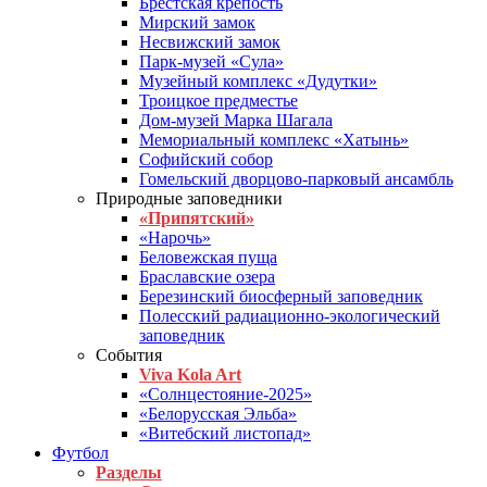
Брестская крепость
Мирский замок
Несвижский замок
Парк-музей «Сула»
Музейный комплекс «Дудутки»
Троицкое предместье
Дом-музей Марка Шагала
Мемориальный комплекс «Хатынь»
Софийский собор
Гомельский дворцово-парковый ансамбль
Природные заповедники
«Припятский»
«Нарочь»
Беловежская пуща
Браславские озера
Березинский биосферный заповедник
Полесский радиационно-экологический
заповедник
События
Viva Kola Art
«Солнцестояние-2025»
«Белорусская Эльба»
«Витебский листопад»
Футбол
Разделы