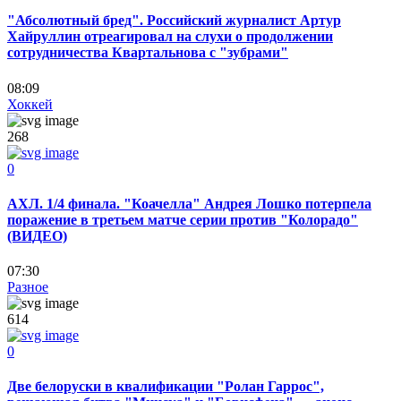
"Абсолютный бред". Российский журналист Артур
Хайруллин отреагировал на слухи о продолжении
сотрудничества Квартальнова с "зубрами"
08:09
Хоккей
268
0
АХЛ. 1/4 финала. "Коачелла" Андрея Лошко потерпела
поражение в третьем матче серии против "Колорадо"
(ВИДЕО)
07:30
Разное
614
0
Две белоруски в квалификации "Ролан Гаррос",