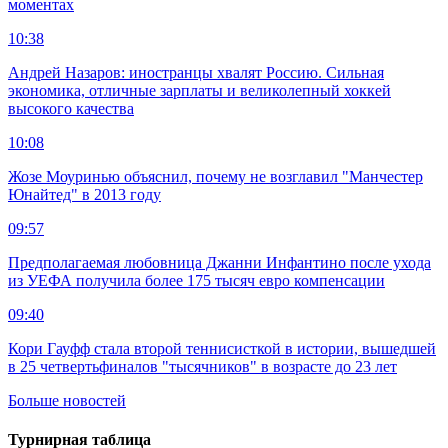
моментах
10:38
Андрей Назаров: иностранцы хвалят Россию. Сильная
экономика, отличные зарплаты и великолепный хоккей
высокого качества
10:08
Жозе Моуринью объяснил, почему не возглавил "Манчестер
Юнайтед" в 2013 году
09:57
Предполагаемая любовница Джанни Инфантино после ухода
из УЕФА получила более 175 тысяч евро компенсации
09:40
Кори Гауфф стала второй теннисисткой в истории, вышедшей
в 25 четвертьфиналов "тысячников" в возрасте до 23 лет
Больше новостей
Турнирная таблица