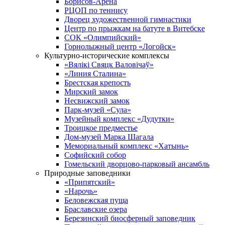
Борисов-Арена
РЦОП по теннису
Дворец художественной гимнастики
Центр по прыжкам на батуте в Витебске
СОК «Олимпийский»
Горнолыжный центр «Логойск»
Культурно-исторические комплексы
«Вялікі Свяцк Валовічаў»
«Линия Сталина»
Брестская крепость
Мирский замок
Несвижский замок
Парк-музей «Сула»
Музейный комплекс «Дудутки»
Троицкое предместье
Дом-музей Марка Шагала
Мемориальный комплекс «Хатынь»
Софийский собор
Гомельский дворцово-парковый ансамбль
Природные заповедники
«Припятский»
«Нарочь»
Беловежская пуща
Браславские озера
Березинский биосферный заповедник