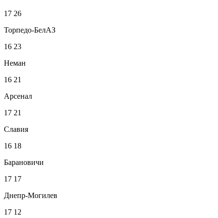
17
26
Торпедо-БелАЗ
16
23
Неман
16
21
Арсенал
17
21
Славия
16
18
Барановичи
17
17
Днепр-Могилев
17
12