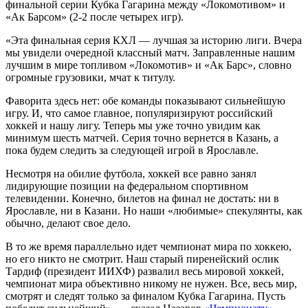
финальной серии Кубка Гагарина между «Локомотивом» и
«Ак Барсом» (2-2 после четырех игр).
«Эта финальная серия КХЛ — лучшая за историю лиги. Вчера
мы увидели очередной классный матч. Заправленные нашим
лучшим в мире топливом «Локомотив» и «Ак Барс», словно
огромные грузовики, мчат к титулу.
Фаворита здесь нет: обе команды показывают сильнейшую
игру. И, что самое главное, популяризируют российский
хоккей и нашу лигу. Теперь мы уже точно увидим как
минимум шесть матчей. Серия точно вернется в Казань, а
пока будем следить за следующей игрой в Ярославле.
Несмотря на обилие футбола, хоккей все равно занял
лидирующие позиции на федеральном спортивном
телевидении. Конечно, билетов на финал не достать: ни в
Ярославле, ни в Казани. Но наши «любимые» спекулянты, как
обычно, делают свое дело.
В то же время параллельно идет чемпионат мира по хоккею,
но его никто не смотрит. Наш старый пиренейский ослик
Тардиф (президент ИИХФ) развалил весь мировой хоккей,
чемпионат мира объективно никому не нужен. Все, весь мир,
смотрят и следят только за финалом Кубка Гагарина. Пусть