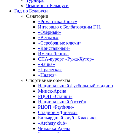
Турниры
Чемпионат Беларуси
Гид по Беларуси
Санатории
«Романтика Люкс»
Интервью с Болбатовским Г.Н.
«Озёрный»
«Ветразь»
«Серебряные ключи»
«Кристальный»
Имени Ленина
СПА-курорт «Ружа-Хутор»
«Чайка»
«Пралеска»
«Надзея»
Спортивные объекты
Национальный футбольный стадион
Минск-Арена
РЦОП «Стайки»
Национальный бассейн
РЦОП «Раубичи»
Стадион «Динамо»
Бильярдный клуб «Классик»
«Archery club»
Чижовка-Арена