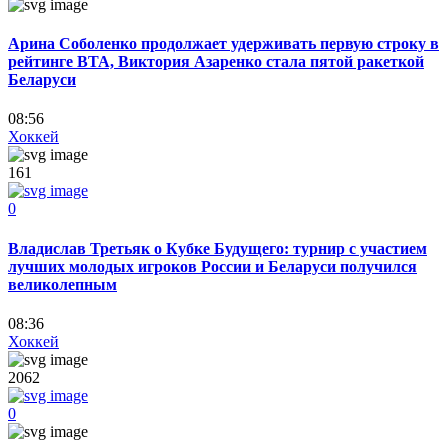
Арина Соболенко продолжает удерживать первую строку в
рейтинге ВТА, Виктория Азаренко стала пятой ракеткой
Беларуси
08:56
Хоккей
161
0
Владислав Третьяк о Кубке Будущего: турнир с участием
лучших молодых игроков России и Беларуси получился
великолепным
08:36
Хоккей
2062
0