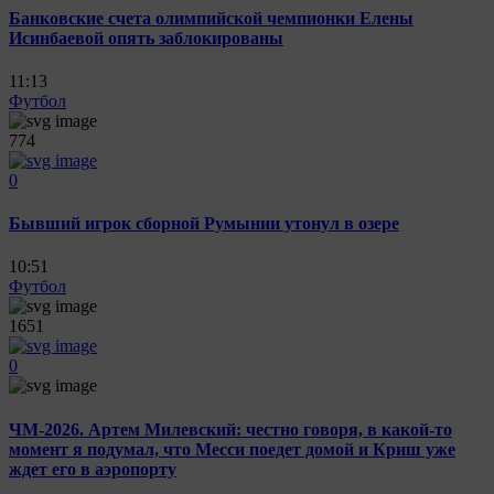
Банковские счета олимпийской чемпионки Елены
Исинбаевой опять заблокированы
11:13
Футбол
774
0
Бывший игрок сборной Румынии утонул в озере
10:51
Футбол
1651
0
ЧМ-2026. Артем Милевский: честно говоря, в какой-то
момент я подумал, что Месси поедет домой и Криш уже
ждет его в аэропорту