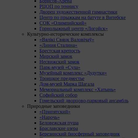
Борисов-Арена
РЦОП по теннису
Дворец художественной гимнастики
Центр по прыжкам на батуте в Витебске
СОК «Олимпийский»
Горнолыжный центр «Логойск»
Культурно-исторические комплексы
«Вялікі Свяцк Валовічаў»
«Линия Сталина»
Брестская крепость
Мирский замок
Несвижский замок
Парк-музей «Сула»
Музейный комплекс «Дудутки»
Троицкое предместье
Дом-музей Марка Шагала
Мемориальный комплекс «Хатынь»
Софийский собор
Гомельский дворцово-парковый ансамбль
Природные заповедники
«Припятский»
«Нарочь»
Беловежская пуща
Браславские озера
Березинский биосферный заповедник