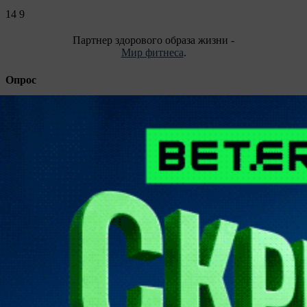
14
9
Партнер здорового образа жизни -
Мир фитнеса
.
Опрос
Все опросы
Подпишитесь на каналы и будьте в курсе последних
событий
Facebook
Telegram
Vkontakte
Instagram
Twitter
ЧИТАЙТЕ В СВЕЖЕМ НОМЕРЕ ГАЗЕТЫ ОТ 4
АВГУСТА 2026 ГОДА