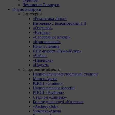
Турниры
Чемпионат Беларуси
Гид по Беларуси
Санатории
«Романтика Люкс»
Интервью с Болбатовским Г.Н.
«Озёрный»
«Ветразь»
«Серебряные ключи»
«Кристальный»
Имени Ленина
СПА-курорт «Ружа-Хутор»
«Чайка»
«Пралеска»
«Надзея»
Спортивные объекты
Национальный футбольный стадион
Минск-Арена
РЦОП «Стайки»
Национальный бассейн
РЦОП «Раубичи»
Стадион «Динамо»
Бильярдный клуб «Классик»
«Archery club»
Чижовка-Арена