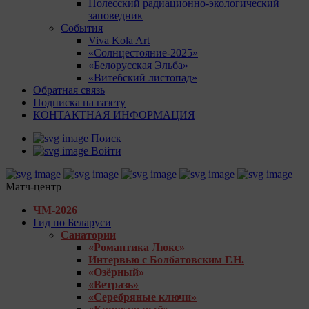
Полесский радиационно-экологический
заповедник
События
Viva Kola Art
«Солнцестояние-2025»
«Белорусская Эльба»
«Витебский листопад»
Обратная связь
Подписка на газету
КОНТАКТНАЯ ИНФОРМАЦИЯ
Поиск
Войти
Матч-центр
ЧМ-2026
Гид по Беларуси
Санатории
«Романтика Люкс»
Интервью с Болбатовским Г.Н.
«Озёрный»
«Ветразь»
«Серебряные ключи»