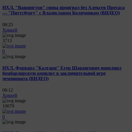
НХЛ. "Вашингтон" снова проиграл без Алексея Протаса
— "Питтсбургу" с Владиславом Колячонком (ВИДЕО)
08:25
Хоккей
3713
0
НХЛ. Форвард "Калгари" Егор Шарангович пополнил
бомбардирскую копилку в заключительной игре
чемпионата (ВИДЕО)
08:12
Хоккей
10079
0