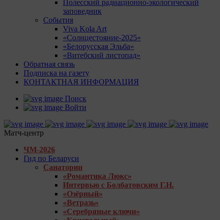
Полесский радиационно-экологический
заповедник
События
Viva Kola Art
«Солнцестояние-2025»
«Белорусская Эльба»
«Витебский листопад»
Обратная связь
Подписка на газету
КОНТАКТНАЯ ИНФОРМАЦИЯ
Поиск
Войти
Матч-центр
ЧМ-2026
Гид по Беларуси
Санатории
«Романтика Люкс»
Интервью с Болбатовским Г.Н.
«Озёрный»
«Ветразь»
«Серебряные ключи»