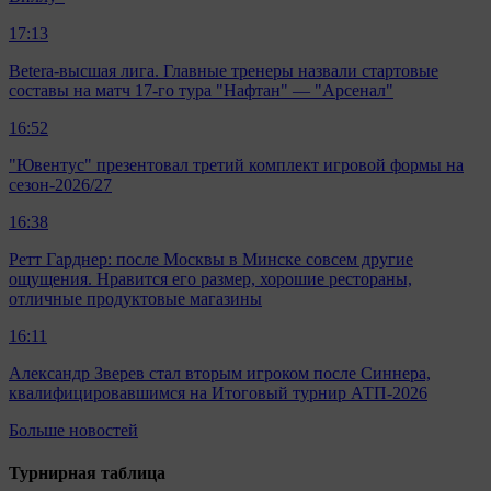
17:13
Betera-высшая лига. Главные тренеры назвали стартовые
составы на матч 17-го тура "Нафтан" — "Арсенал"
16:52
"Ювентус" презентовал третий комплект игровой формы на
сезон-2026/27
16:38
Ретт Гарднер: после Москвы в Минске совсем другие
ощущения. Нравится его размер, хорошие рестораны,
отличные продуктовые магазины
16:11
Александр Зверев стал вторым игроком после Синнера,
квалифицировавшимся на Итоговый турнир АТП-2026
Больше новостей
Турнирная таблица