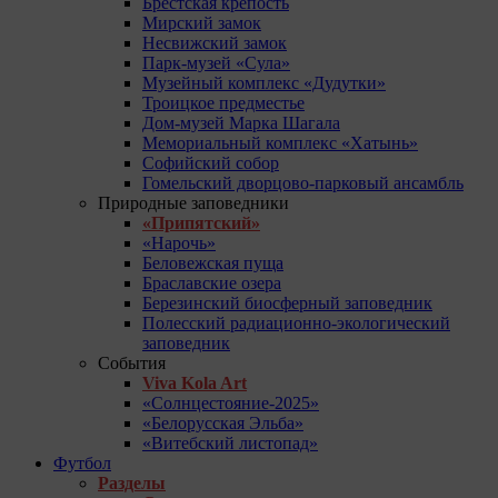
Брестская крепость
Мирский замок
Несвижский замок
Парк-музей «Сула»
Музейный комплекс «Дудутки»
Троицкое предместье
Дом-музей Марка Шагала
Мемориальный комплекс «Хатынь»
Софийский собор
Гомельский дворцово-парковый ансамбль
Природные заповедники
«Припятский»
«Нарочь»
Беловежская пуща
Браславские озера
Березинский биосферный заповедник
Полесский радиационно-экологический
заповедник
События
Viva Kola Art
«Солнцестояние-2025»
«Белорусская Эльба»
«Витебский листопад»
Футбол
Разделы