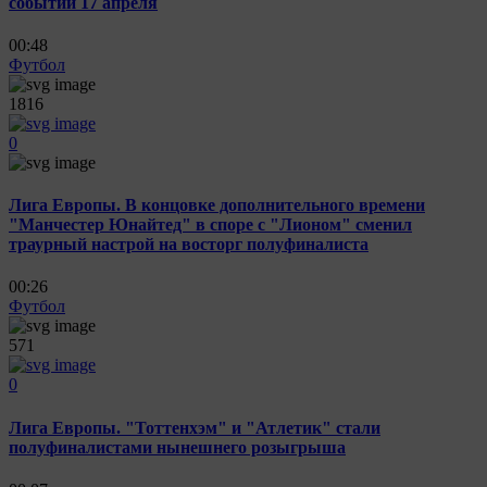
событий 17 апреля
00:48
Футбол
1816
0
Лига Европы. В концовке дополнительного времени
"Манчестер Юнайтед" в споре с "Лионом" сменил
траурный настрой на восторг полуфиналиста
00:26
Футбол
571
0
Лига Европы. "Тоттенхэм" и "Атлетик" стали
полуфиналистами нынешнего розыгрыша