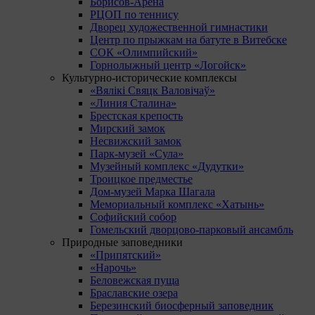
Борисов-Арена
РЦОП по теннису
Дворец художественной гимнастики
Центр по прыжкам на батуте в Витебске
СОК «Олимпийский»
Горнолыжный центр «Логойск»
Культурно-исторические комплексы
«Вялікі Свяцк Валовічаў»
«Линия Сталина»
Брестская крепость
Мирский замок
Несвижский замок
Парк-музей «Сула»
Музейный комплекс «Дудутки»
Троицкое предместье
Дом-музей Марка Шагала
Мемориальный комплекс «Хатынь»
Софийский собор
Гомельский дворцово-парковый ансамбль
Природные заповедники
«Припятский»
«Нарочь»
Беловежская пуща
Браславские озера
Березинский биосферный заповедник