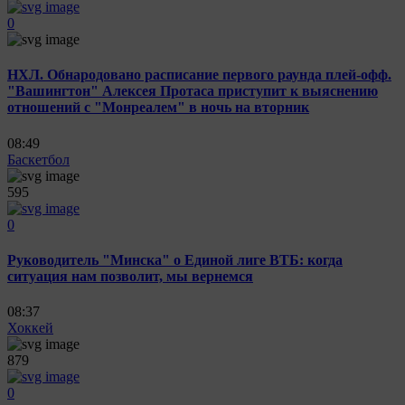
0
НХЛ. Обнародовано расписание первого раунда плей-офф.
"Вашингтон" Алексея Протаса приступит к выяснению
отношений с "Монреалем" в ночь на вторник
08:49
Баскетбол
595
0
Руководитель "Минска" о Единой лиге ВТБ: когда
ситуация нам позволит, мы вернемся
08:37
Хоккей
879
0