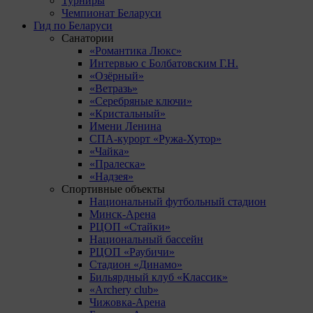
Турниры
Чемпионат Беларуси
Гид по Беларуси
Санатории
«Романтика Люкс»
Интервью с Болбатовским Г.Н.
«Озёрный»
«Ветразь»
«Серебряные ключи»
«Кристальный»
Имени Ленина
СПА-курорт «Ружа-Хутор»
«Чайка»
«Пралеска»
«Надзея»
Спортивные объекты
Национальный футбольный стадион
Минск-Арена
РЦОП «Стайки»
Национальный бассейн
РЦОП «Раубичи»
Стадион «Динамо»
Бильярдный клуб «Классик»
«Archery club»
Чижовка-Арена