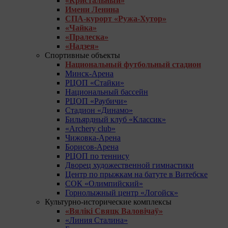
«Кристальный»
Имени Ленина
СПА-курорт «Ружа-Хутор»
«Чайка»
«Пралеска»
«Надзея»
Спортивные объекты
Национальный футбольный стадион
Минск-Арена
РЦОП «Стайки»
Национальный бассейн
РЦОП «Раубичи»
Стадион «Динамо»
Бильярдный клуб «Классик»
«Archery club»
Чижовка-Арена
Борисов-Арена
РЦОП по теннису
Дворец художественной гимнастики
Центр по прыжкам на батуте в Витебске
СОК «Олимпийский»
Горнолыжный центр «Логойск»
Культурно-исторические комплексы
«Вялікі Свяцк Валовічаў»
«Линия Сталина»