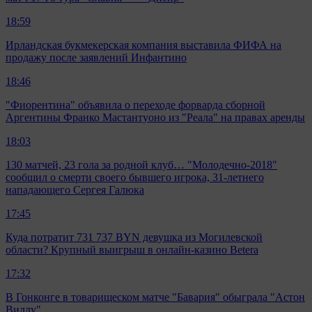
18:59
Ирландская букмекерская компания выставила ФИФА на
продажу после заявлений Инфантино
18:46
"Фиорентина" объявила о переходе форварда сборной
Аргентины Франко Мастантуоно из "Реала" на правах аренды
18:03
130 матчей, 23 гола за родной клуб… "Молодечно-2018"
сообщил о смерти своего бывшего игрока, 31-летнего
нападающего Сергея Галюка
17:45
Куда потратит 731 737 BYN девушка из Могилевской
области? Крупный выигрыш в онлайн-казино Betera
17:32
В Гонконге в товарищеском матче "Бавария" обыграла "Астон
Виллу"