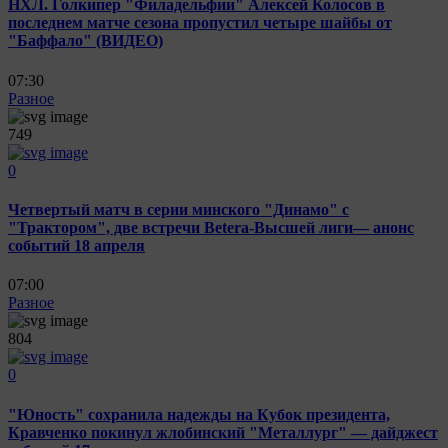
НХЛ. Голкипер "Филадельфии" Алексей Колосов в
последнем матче сезона пропустил четыре шайбы от
"Баффало" (ВИДЕО)
07:30
Разное
749
0
Четвертый матч в серии минского "Динамо" с
"Трактором", две встречи Betera-Высшей лиги— анонс
событий 18 апреля
07:00
Разное
804
0
"Юность" сохранила надежды на Кубок президента,
Кравченко покинул жлобинский "Металлург" — дайджест