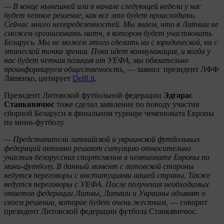
— В конце нынешней или в начале следующей недели у нас
будет четкое решение, как все это будет происходить.
Сейчас много неопределенностей. Мы знаем, что в Латвии не
сможем организовать матч, в котором будет участвовать
Беларусь. Мы не можем этого сделать ни с юридической, ни с
этической точки зрения. Пока идет коммуникация, и когда у
нас будет четкая позиция от УЕФА, мы обязательно
проинформируем общественность,
— заявил президент ЛФФ
Ляшенко, цитирует
Delfi.lt
.
Президент Литовской футбольной федерации
Эдгарас
Станкявичюс
тоже сделал заявление по поводу участия
сборной Беларуси в финальном турнире чемпионата Европы
по мини-футболу.
— Представители латвийской и украинской футбольных
федераций активно решают ситуацию относительно
участия белорусских спортсменов в чемпионате Европы по
мини-футболу. В данный момент с литовской стороны
ведутся переговоры с институциями нашей страны. Также
ведутся переговоры с УЕФА. После получения необходимых
ответов федерации Литвы, Латвии и Украины объявят о
своем решении, которое будет очень жестким,
— говорит
президент Литовской федерации футбола Станкявичюс.