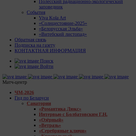
Полесский радиационно-экологический
заповедник
События
Viva Kola Art
«Солнцестояние-2025»
«Белорусская Эльба»
«Витебский листопад»
Обратная связь
Подписка на газету
КОНТАКТНАЯ ИНФОРМАЦИЯ
Поиск
Войти
Матч-центр
ЧМ-2026
Гид по Беларуси
Санатории
«Романтика Люкс»
Интервью с Болбатовским Г.Н.
«Озёрный»
«Ветразь»
«Серебряные ключи»