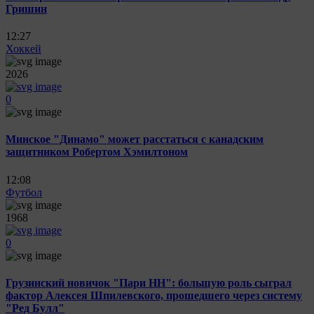
Гришин
12:27
Хоккей
2026
0
Минское "Динамо" может расстаться с канадским
защитником Робертом Хэмилтоном
12:08
Футбол
1968
0
Грузинский новичок "Пари НН": большую роль сыграл
фактор Алексея Шпилевского, прошедшего через систему
"Ред Булл"