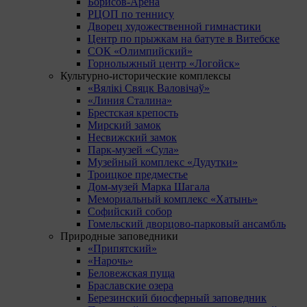
Борисов-Арена
РЦОП по теннису
Дворец художественной гимнастики
Центр по прыжкам на батуте в Витебске
СОК «Олимпийский»
Горнолыжный центр «Логойск»
Культурно-исторические комплексы
«Вялікі Свяцк Валовічаў»
«Линия Сталина»
Брестская крепость
Мирский замок
Несвижский замок
Парк-музей «Сула»
Музейный комплекс «Дудутки»
Троицкое предместье
Дом-музей Марка Шагала
Мемориальный комплекс «Хатынь»
Софийский собор
Гомельский дворцово-парковый ансамбль
Природные заповедники
«Припятский»
«Нарочь»
Беловежская пуща
Браславские озера
Березинский биосферный заповедник