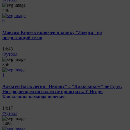
446
0
Максим Киреев включен в заявку "Льерса" на
предстоящий сезон
14:48
Футбол
856
1
Алексей Бага: легко "Неману" с "Клаксвиком" не будет.
Но гродненцам по силам не проиграть. У Игоря
Ковалевича команда волевая
14:17
Футбол
2488