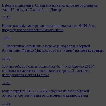
Betera-высшая лига. Стали известны стартовые составы на
матч 17-го тура "Славия" — "Днепр"
18:59
Ирландская букмекерская компания выставила ФИФА на
продажу после заявлений Инфантино
18:46
"Фиорентина" объявила о переходе форварда сборной
Аргентины Франко Мастантуоно из "Реала" на правах аренды
18:03
130 матчей, 23 гола за родной клуб… "Молодечно-2018"
сообщил о смерти своего бывшего игрока, 31-летнего
нападающего Сергея Галюка
17:45
Куда потратит 731 737 BYN девушка из Могилевской
области? Крупный выигрыш в онлайн-казино Betera
17:32