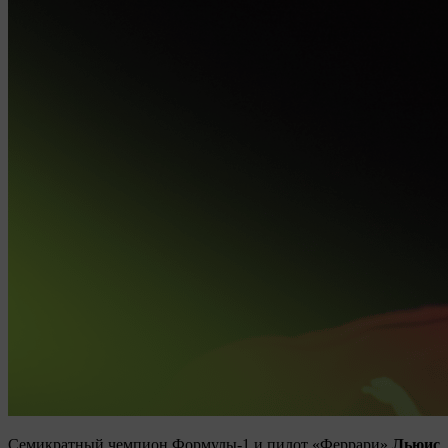
Семикратный чемпион Формулы-1 и пилот «Феррари»
Льюис