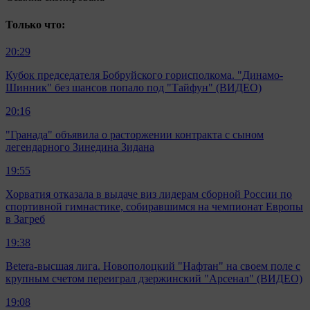
Только что:
20:29
Кубок председателя Бобруйского горисполкома. "Динамо-
Шинник" без шансов попало под "Тайфун" (ВИДЕО)
20:16
"Гранада" объявила о расторжении контракта с сыном
легендарного Зинедина Зидана
19:55
Хорватия отказала в выдаче виз лидерам сборной России по
спортивной гимнастике, собиравшимся на чемпионат Европы
в Загреб
19:38
Betera-высшая лига. Новополоцкий "Нафтан" на своем поле с
крупным счетом переиграл дзержинский "Арсенал" (ВИДЕО)
19:08