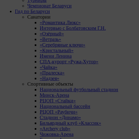
Турниры
Чемпионат Беларуси
Гид по Беларуси
Санатории
«Романтика Люкс»
Интервью с Болбатовским Г.Н.
«Озёрный»
«Ветразь»
«Серебряные ключи»
«Кристальный»
Имени Ленина
СПА-курорт «Ружа-Хутор»
«Чайка»
«Пралеска»
«Надзея»
Спортивные объекты
Национальный футбольный стадион
Минск-Арена
РЦОП «Стайки»
Национальный бассейн
РЦОП «Раубичи»
Стадион «Динамо»
Бильярдный клуб «Классик»
«Archery club»
Чижовка-Арена