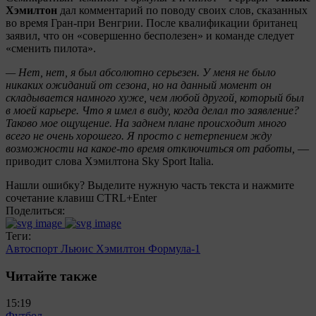
Хэмилтон
дал комментарий по поводу своих слов, сказанных
во время Гран-при Венгрии. После квалификации британец
заявил, что он «совершенно бесполезен» и команде следует
«сменить пилота».
— Нет, нет, я был абсолютно серьезен. У меня не было
никаких ожиданий от сезона, но на данный момент он
складывается намного хуже, чем любой другой, который был
в моей карьере. Что я имел в виду, когда делал то заявление?
Таково мое ощущение. На заднем плане происходит много
всего не очень хорошего. Я просто с нетерпением жду
возможности на какое-то время отключиться от работы,
—
приводит слова Хэмилтона Sky Sport Italia.
Нашли ошибку? Выделите нужную часть текста и нажмите
сочетание клавиш CTRL+Enter
Поделиться:
Теги:
Автоспорт
Льюис Хэмилтон
Формула-1
Читайте также
15:19
Футбол