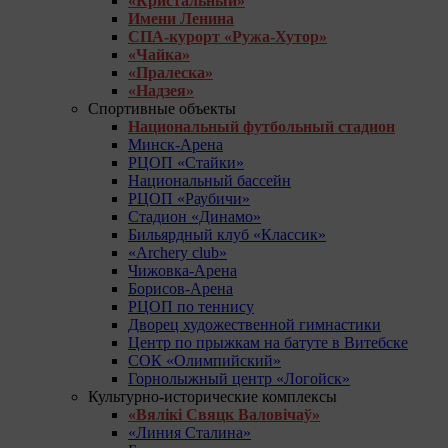
«Кристальный»
Имени Ленина
СПА-курорт «Ружа-Хутор»
«Чайка»
«Пралеска»
«Надзея»
Спортивные объекты
Национальный футбольный стадион
Минск-Арена
РЦОП «Стайки»
Национальный бассейн
РЦОП «Раубичи»
Стадион «Динамо»
Бильярдный клуб «Классик»
«Archery club»
Чижовка-Арена
Борисов-Арена
РЦОП по теннису
Дворец художественной гимнастики
Центр по прыжкам на батуте в Витебске
СОК «Олимпийский»
Горнолыжный центр «Логойск»
Культурно-исторические комплексы
«Вялікі Свяцк Валовічаў»
«Линия Сталина»