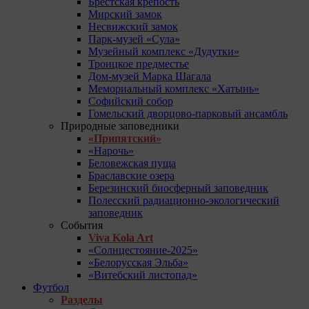
Брестская крепость
Мирский замок
Несвижский замок
Парк-музей «Сула»
Музейный комплекс «Дудутки»
Троицкое предместье
Дом-музей Марка Шагала
Мемориальный комплекс «Хатынь»
Софийский собор
Гомельский дворцово-парковый ансамбль
Природные заповедники
«Припятский»
«Нарочь»
Беловежская пуща
Браславские озера
Березинский биосферный заповедник
Полесский радиационно-экологический
заповедник
События
Viva Kola Art
«Солнцестояние-2025»
«Белорусская Эльба»
«Витебский листопад»
Футбол
Разделы