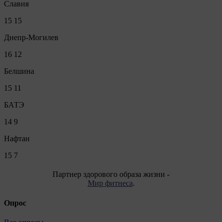
Славия
15
15
Днепр-Могилев
16
12
Белшина
15
11
БАТЭ
14
9
Нафтан
15
7
Партнер здорового образа жизни -
Мир фитнеса
.
Опрос