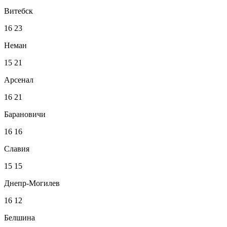
Витебск
16
23
Неман
15
21
Арсенал
16
21
Барановичи
16
16
Славия
15
15
Днепр-Могилев
16
12
Белшина