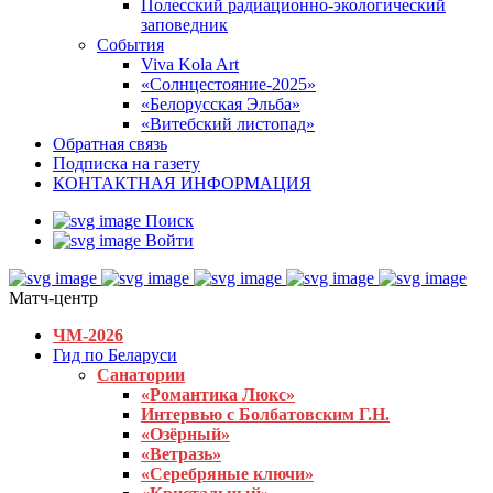
Полесский радиационно-экологический
заповедник
События
Viva Kola Art
«Солнцестояние-2025»
«Белорусская Эльба»
«Витебский листопад»
Обратная связь
Подписка на газету
КОНТАКТНАЯ ИНФОРМАЦИЯ
Поиск
Войти
Матч-центр
ЧМ-2026
Гид по Беларуси
Санатории
«Романтика Люкс»
Интервью с Болбатовским Г.Н.
«Озёрный»
«Ветразь»
«Серебряные ключи»