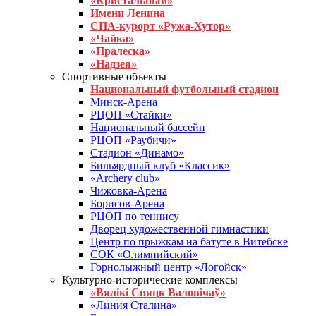
«Кристальный»
Имени Ленина
СПА-курорт «Ружа-Хутор»
«Чайка»
«Пралеска»
«Надзея»
Спортивные объекты
Национальный футбольный стадион
Минск-Арена
РЦОП «Стайки»
Национальный бассейн
РЦОП «Раубичи»
Стадион «Динамо»
Бильярдный клуб «Классик»
«Archery club»
Чижовка-Арена
Борисов-Арена
РЦОП по теннису
Дворец художественной гимнастики
Центр по прыжкам на батуте в Витебске
СОК «Олимпийский»
Горнолыжный центр «Логойск»
Культурно-исторические комплексы
«Вялікі Свяцк Валовічаў»
«Линия Сталина»