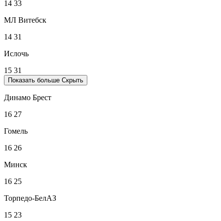
14
33
МЛ Витебск
14
31
Ислочь
15
31
Показать больше
Скрыть
Динамо Брест
16
27
Гомель
16
26
Минск
16
25
Торпедо-БелАЗ
15
23