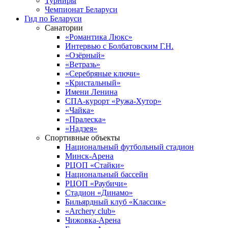
Турниры
Чемпионат Беларуси
Гид по Беларуси
Санатории
«Романтика Люкс»
Интервью с Болбатовским Г.Н.
«Озёрный»
«Ветразь»
«Серебряные ключи»
«Кристальный»
Имени Ленина
СПА-курорт «Ружа-Хутор»
«Чайка»
«Пралеска»
«Надзея»
Спортивные объекты
Национальный футбольный стадион
Минск-Арена
РЦОП «Стайки»
Национальный бассейн
РЦОП «Раубичи»
Стадион «Динамо»
Бильярдный клуб «Классик»
«Archery club»
Чижовка-Арена