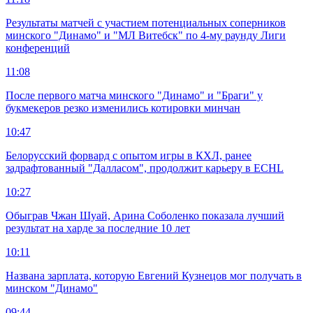
Результаты матчей с участием потенциальных соперников
минского "Динамо" и "МЛ Витебск" по 4-му раунду Лиги
конференций
11:08
После первого матча минского "Динамо" и "Браги" у
букмекеров резко изменились котировки минчан
10:47
Белорусский форвард с опытом игры в КХЛ, ранее
задрафтованный "Далласом", продолжит карьеру в ECHL
10:27
Обыграв Чжан Шуай, Арина Соболенко показала лучший
результат на харде за последние 10 лет
10:11
Названа зарплата, которую Евгений Кузнецов мог получать в
минском "Динамо"
09:44