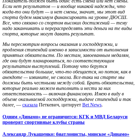
Показатель должен быть один: есть смена или нет смены.
Если нет результатов — и вообще никакой надежды, что
когда-то они будут — и нет смены, значит, мы этот вид
спорта будем максимум финансировать на уровне ДЮСШ.
Все, что связано со спортом высоких достижений — тему
надо заканчивать и перераспределять эти деньги на те виды
спорта, которые могут давать результат.
Мы пересмотрим вопросы оказания и господдержки, и
продления стипендий именно в зависимости от выполнения
принятых обязательств. По местам, завоеванным медалям,
где они будут планироваться, по соответствующим
результатам выступлений. Потому что берутся
обязательства большие, что-то обещается, но потом, как в
анекдоте — извините, не смогла. Все-таки на старте мы
должны быть честными между собой. Брать обязательства,
которые реально можем выполнить и нести за них
ответственность — включая финансовую. Имею в виду в
объеме оказываемой господдержки, выдаче стипендий и так
далее,
—
сказала
Петкевич, цитирует
Bet News
.
Одним «Динамо» не ограничится: КГК и МВД Беларуси
проверят спортивные клубы страны
Александр Лукашенко: биатлонисты, минское «Динамо»