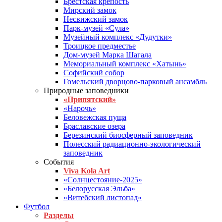
Брестская крепость
Мирский замок
Несвижский замок
Парк-музей «Сула»
Музейный комплекс «Дудутки»
Троицкое предместье
Дом-музей Марка Шагала
Мемориальный комплекс «Хатынь»
Софийский собор
Гомельский дворцово-парковый ансамбль
Природные заповедники
«Припятский»
«Нарочь»
Беловежская пуща
Браславские озера
Березинский биосферный заповедник
Полесский радиационно-экологический
заповедник
События
Viva Kola Art
«Солнцестояние-2025»
«Белорусская Эльба»
«Витебский листопад»
Футбол
Разделы