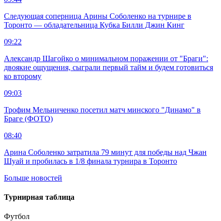
Следующая соперница Арины Соболенко на турнире в
Торонто — обладательница Кубка Билли Джин Кинг
09:22
Александр Шагойко о минимальном поражении от "Браги":
двоякие ощущения, сыграли первый тайм и будем готовиться
ко второму
09:03
Трофим Мельниченко посетил матч минского "Динамо" в
Браге (ФОТО)
08:40
Арина Соболенко затратила 79 минут для победы над Чжан
Шуай и пробилась в 1/8 финала турнира в Торонто
Больше новостей
Турнирная таблица
Футбол