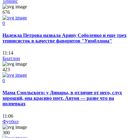
Теннис
676
0
Надежда Петрова назвала Арину Соболенко и еще трех
теннисисток в качестве фаворитов "Уимблдона"
11:14
Биатлон
423
0
Мама Смольского: у Динары, в отличие от него, слух
хороший, она красиво поет. Антон — разве что на
подпевках
11:06
Футбол
300