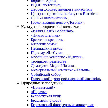
Борисов-Арена
РЦОП по теннису
Дворец художественной гимнастики
Центр по прыжкам на батуте в Витебске
СОК «Олимпийский»
Горнолыжный центр «Логойск»
Культурно-исторические комплексы
«Вялікі Свяцк Валовічаў»
«Линия Сталина»
Брестская крепость
Мирский замок
Несвижский замок
Парк-музей «Сула»
Музейный комплекс «Дудутки»
Троицкое предместье
Дом-музей Марка Шагала
Мемориальный комплекс «Хатынь»
Софийский собор
Гомельский дворцово-парковый ансамбль
Природные заповедники
«Припятский»
«Нарочь»
Беловежская пуща
Браславские озера
Березинский биосферный заповедник