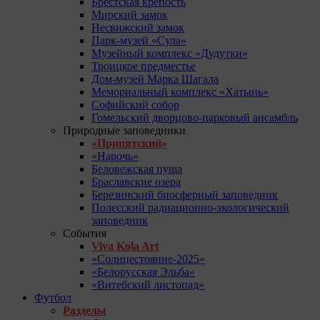
Брестская крепость
Мирский замок
Несвижский замок
Парк-музей «Сула»
Музейный комплекс «Дудутки»
Троицкое предместье
Дом-музей Марка Шагала
Мемориальный комплекс «Хатынь»
Софийский собор
Гомельский дворцово-парковый ансамбль
Природные заповедники
«Припятский»
«Нарочь»
Беловежская пуща
Браславские озера
Березинский биосферный заповедник
Полесский радиационно-экологический
заповедник
События
Viva Kola Art
«Солнцестояние-2025»
«Белорусская Эльба»
«Витебский листопад»
Футбол
Разделы