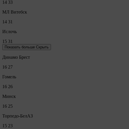
14
33
МЛ Витебск
14
31
Ислочь
15
31
Показать больше
Скрыть
Динамо Брест
16
27
Гомель
16
26
Минск
16
25
Торпедо-БелАЗ
15
23