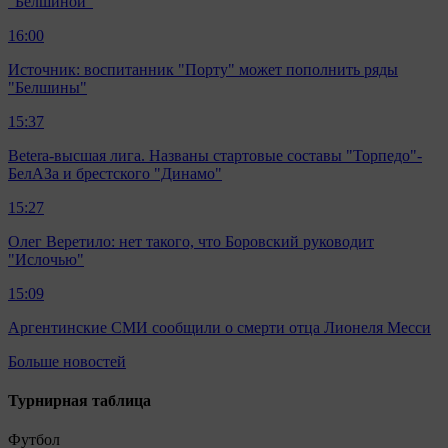
"Белшиной"
16:00
Источник: воспитанник "Порту" может пополнить ряды
"Белшины"
15:37
Betera-высшая лига. Названы стартовые составы "Торпедо"-
БелАЗа и брестского "Динамо"
15:27
Олег Веретило: нет такого, что Боровский руководит
"Ислочью"
15:09
Аргентинские СМИ сообщили о смерти отца Лионеля Месси
Больше новостей
Турнирная таблица
Футбол