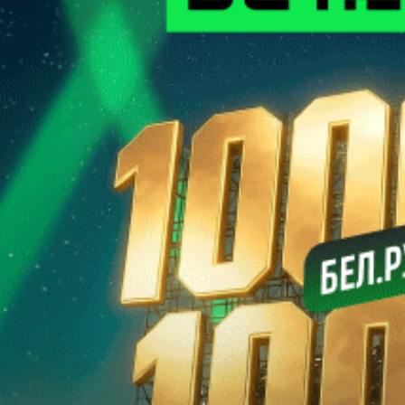
Кирилла Цепенкова. Один из наиболее одаренных
футболистов Беларуси, рожденных в XXI веке, вернулся в
альма-матер, где старательно постигал футбольное искусство
в специализированной школе “Днепра”.
Александр КАНАНОВИЧ
Футзал. Александр Чибисов. Нахожусь в своей команде
Лучшим футзальным тренером Беларуси третий раз был
признан Александр ЧИБИСОВ — он привел “Столицу” к
золоту в чемпионате страны и выигрышу Кубка. В коллекции
42-летнего специалиста, тренерский дебют которого состоялся
в марте 2022 года, четыре победы в первенстве и по две в
Кубке и Суперкубке Беларуси. Результаты впечатляют.