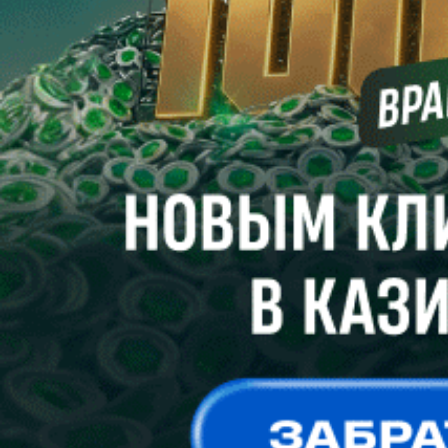
Корреспондент “ПБ” встретился с Александром Валерьевичем
в день выхода команды из отпуска и побеседовал о днях
минувших и планах на ближайшие месяцы.
Сергей СЕЛИВАНОВ
Хоккей. Кубок Салея. Августовское безумие
Позавчера, 2 августа, взял старт второй по значимости
официальный хоккейный турнир на внутреннем фронте. C
2013 года розыгрыш Кубка Беларуси носит имя
прославленного отечественного хоккеиста Руслана Салея, а
вообще в сезоне-2026/27 мероприятие пройдет 26-й раз.
Защищать звание победителя будет столичная “Юность”, а
всего обладателями почетного трофея в разное время