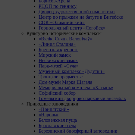
Борисов-Арена
РЦОП по теннису
Дворец художественной гимнастики
Центр по прыжкам на батуте в Витебске
СОК «Олимпийский»
Горнолыжный центр «Логойск»
Культурно-исторические комплексы
«Вялікі Свяцк Валовічаў»
«Линия Сталина»
Брестская крепость
Мирский замок
Несвижский замок
Парк-музей «Сула»
Музейный комплекс «Дудутки»
Троицкое предместье
Дом-музей Марка Шагала
Мемориальный комплекс «Хатынь»
Софийский собор
Гомельский дворцово-парковый ансамбль
Природные заповедники
«Припятский»
«Нарочь»
Беловежская пуща
Браславские озера
Березинский биосферный заповедник