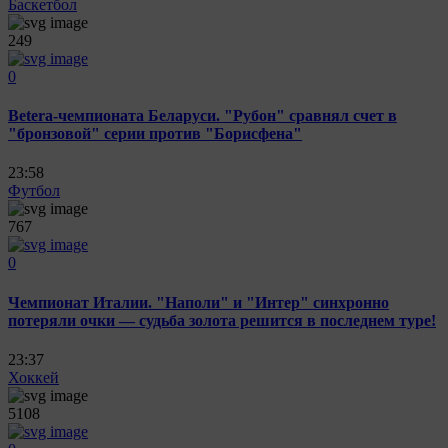
Баскетбол
249
0
Betera-чемпионата Беларуси. "Рубон" сравнял счет в
"бронзовой" серии против "Борисфена"
23:58
Футбол
767
0
Чемпионат Италии. "Наполи" и "Интер" синхронно
потеряли очки — судьба золота решится в последнем туре!
23:37
Хоккей
5108