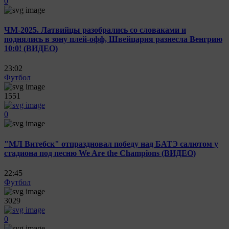
0
ЧМ-2025. Латвийцы разобрались со словаками и
поднялись в зону плей-офф, Швейцария разнесла Венгрию
10:0! (ВИДЕО)
23:02
Футбол
1551
0
"МЛ Витебск" отпраздновал победу над БАТЭ салютом у
стадиона под песню We Are the Champions (ВИДЕО)
22:45
Футбол
3029
0