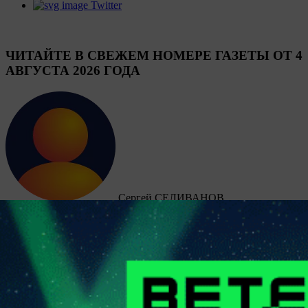
Twitter
ЧИТАЙТЕ В СВЕЖЕМ НОМЕРЕ ГАЗЕТЫ ОТ 4
АВГУСТА 2026 ГОДА
Сергей СЕЛИВАНОВ
Футбол. Betera-высшая лига. Особое мнение. Место для
шага…
Во время открытого до девятого августа трансферного окна в
Betera-высшей лиге уже совершено немало взаимовыгодных
сделок, но особняком выглядит возвращение в Могилев