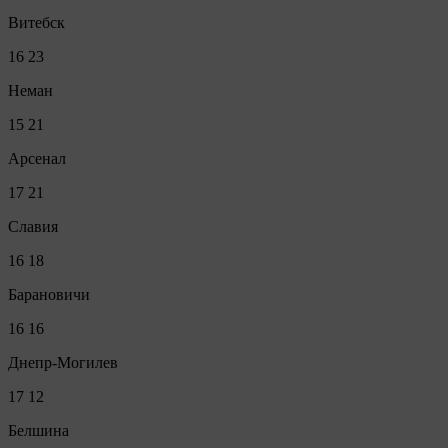
Витебск
16
23
Неман
15
21
Арсенал
17
21
Славия
16
18
Барановичи
16
16
Днепр-Могилев
17
12
Белшина