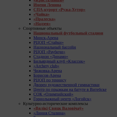
«Кристальный»
Имени Ленина
СПА-курорт «Ружа-Хутор»
«Чайка»
«Пралеска»
«Надзея»
Спортивные объекты
Национальный футбольный стадион
Минск-Арена
РЦОП «Стайки»
Национальный бассейн
РЦОП «Раубичи»
Стадион «Динамо»
Бильярдный клуб «Классик»
«Archery club»
Чижовка-Арена
Борисов-Арена
РЦОП по теннису
Дворец художественной гимнастики
Центр по прыжкам на батуте в Витебске
СОК «Олимпийский»
Горнолыжный центр «Логойск»
Культурно-исторические комплексы
«Вялікі Свяцк Валовічаў»
«Линия Сталина»