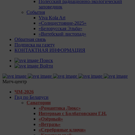
Полесский радиационно-экологический
заповедник
События
Viva Kola Art
«Солнцестояние-2025»
«Белорусская Эльба»
«Витебский листопад»
Обратная связь
Подписка на газету
КОНТАКТНАЯ ИНФОРМАЦИЯ
Поиск
Войти
Матч-центр
ЧМ-2026
Гид по Беларуси
Санатории
«Романтика Люкс»
Интервью с Болбатовским Г.Н.
«Озёрный»
«Ветразь»
«Серебряные ключи»