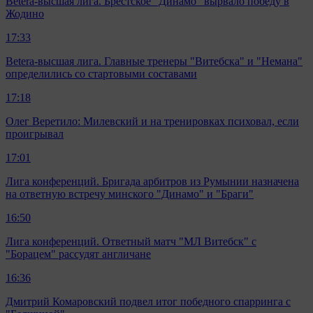
Betera-высшая лига. Брестское "Динамо" вырвало победу в
Жодино
17:33
Betera-высшая лига. Главные тренеры "Витебска" и "Немана"
определились со стартовыми составами
17:18
Олег Веретило: Милевский и на тренировках психовал, если
проигрывал
17:01
Лига конференций. Бригада арбитров из Румынии назначена
на ответную встречу минского "Динамо" и "Браги"
16:50
Лига конференций. Ответный матч "МЛ Витебск" с
"Борацем" рассудят англичане
16:36
Дмитрий Комаровский подвел итог победного спарринга с