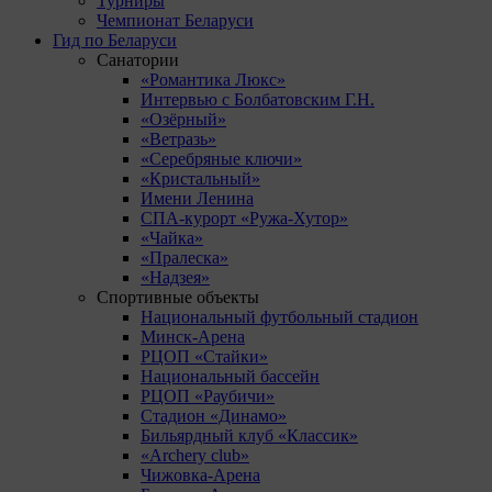
Турниры
Чемпионат Беларуси
Гид по Беларуси
Санатории
«Романтика Люкс»
Интервью с Болбатовским Г.Н.
«Озёрный»
«Ветразь»
«Серебряные ключи»
«Кристальный»
Имени Ленина
СПА-курорт «Ружа-Хутор»
«Чайка»
«Пралеска»
«Надзея»
Спортивные объекты
Национальный футбольный стадион
Минск-Арена
РЦОП «Стайки»
Национальный бассейн
РЦОП «Раубичи»
Стадион «Динамо»
Бильярдный клуб «Классик»
«Archery club»
Чижовка-Арена