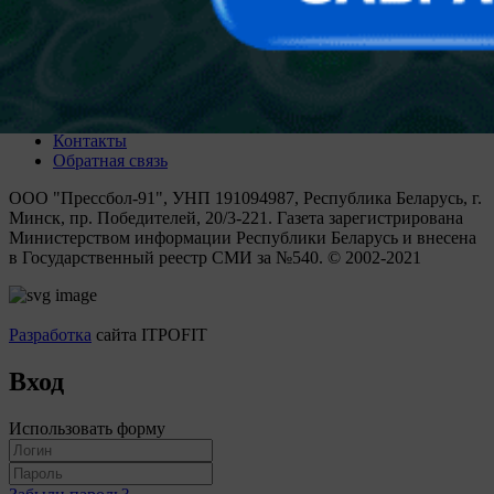
становились семь ледовых дружин, причем четыре из них
представляют периферию.
Купить подписку
Матч-центр
Газета
Контакты
Обратная связь
ООО "Прессбол-91", УНП 191094987, Республика Беларусь, г.
Минск, пр. Победителей, 20/3-221. Газета зарегистрирована
Министерством информации Республики Беларусь и внесена
в Государственный реестр СМИ за №540. © 2002-2021
Разработка
сайта ITPOFIT
Вход
Использовать форму