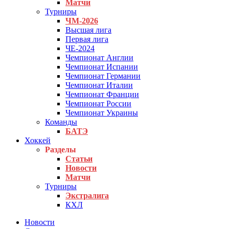
Матчи
Турниры
ЧМ-2026
Высшая лига
Первая лига
ЧЕ-2024
Чемпионат Англии
Чемпионат Испании
Чемпионат Германии
Чемпионат Италии
Чемпионат Франции
Чемпионат России
Чемпионат Украины
Команды
БАТЭ
Хоккей
Разделы
Статьи
Новости
Матчи
Турниры
Экстралига
КХЛ
Новости