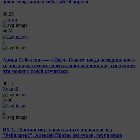
анонс спортивных событий 24 апреля
08:25
Теннис
4674
1
Арина Соболенко — о Пауле Бадосе: когда находишь кого-
то, кого чувствуешь своей второй половинкой, это лучшее,
что может с тобой случиться
08:11
Хоккей
2406
1
НХЛ. "Вашингтон" снова капитулировал перед
"Рейнджерс". Алексей Протас без очков, без бросков