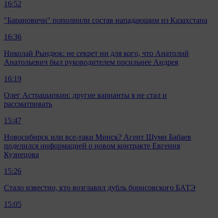
16:52
"Барановичи" пополнили состав нападающим из Казахстана
16:36
Николай Рындюк: не секрет ни для кого, что Анатолий
Анатольевич был руководителем посильнее Андрея
16:19
Олег Астрашапкин: другие варианты я не стал и
рассматривать
15:47
Новосибирск или все-таки Минск? Агент Шуми Бабаев
поделился информацией о новом контракте Евгения
Кузнецова
15:26
Стало известно, кто возглавил дубль борисовского БАТЭ
15:05