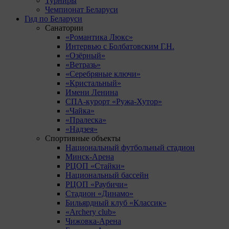
Турниры
Чемпионат Беларуси
Гид по Беларуси
Санатории
«Романтика Люкс»
Интервью с Болбатовским Г.Н.
«Озёрный»
«Ветразь»
«Серебряные ключи»
«Кристальный»
Имени Ленина
СПА-курорт «Ружа-Хутор»
«Чайка»
«Пралеска»
«Надзея»
Спортивные объекты
Национальный футбольный стадион
Минск-Арена
РЦОП «Стайки»
Национальный бассейн
РЦОП «Раубичи»
Стадион «Динамо»
Бильярдный клуб «Классик»
«Archery club»
Чижовка-Арена