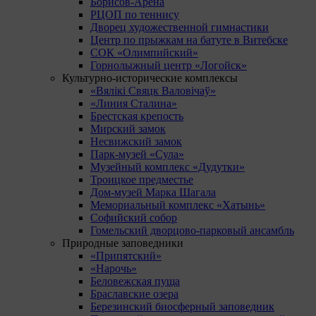
Борисов-Арена
РЦОП по теннису
Дворец художественной гимнастики
Центр по прыжкам на батуте в Витебске
СОК «Олимпийский»
Горнолыжный центр «Логойск»
Культурно-исторические комплексы
«Вялікі Свяцк Валовічаў»
«Линия Сталина»
Брестская крепость
Мирский замок
Несвижский замок
Парк-музей «Сула»
Музейный комплекс «Дудутки»
Троицкое предместье
Дом-музей Марка Шагала
Мемориальный комплекс «Хатынь»
Софийский собор
Гомельский дворцово-парковый ансамбль
Природные заповедники
«Припятский»
«Нарочь»
Беловежская пуща
Браславские озера
Березинский биосферный заповедник