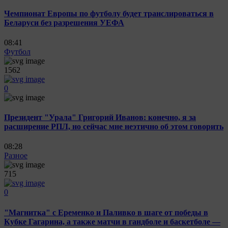
Чемпионат Европы по футболу будет транслироваться в
Беларуси без разрешения УЕФА
08:41
Футбол
1562
0
Президент "Урала" Григорий Иванов: конечно, я за
расширение РПЛ, но сейчас мне неэтично об этом говорить
08:28
Разное
715
0
"Магнитка" с Еременко и Паливко в шаге от победы в
Кубке Гагарина, а также матчи в гандболе и баскетболе —