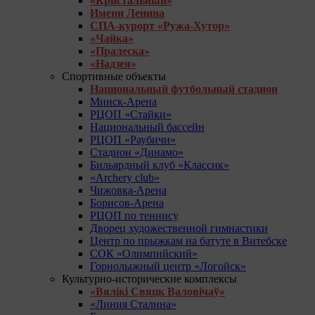
«Кристальный»
Имени Ленина
СПА-курорт «Ружа-Хутор»
«Чайка»
«Пралеска»
«Надзея»
Спортивные объекты
Национальный футбольный стадион
Минск-Арена
РЦОП «Стайки»
Национальный бассейн
РЦОП «Раубичи»
Стадион «Динамо»
Бильярдный клуб «Классик»
«Archery club»
Чижовка-Арена
Борисов-Арена
РЦОП по теннису
Дворец художественной гимнастики
Центр по прыжкам на батуте в Витебске
СОК «Олимпийский»
Горнолыжный центр «Логойск»
Культурно-исторические комплексы
«Вялікі Свяцк Валовічаў»
«Линия Сталина»