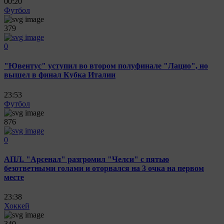
00:20
Футбол
379
0
"Ювентус" уступил во втором полуфинале "Лацио", но
вышел в финал Кубка Италии
23:53
Футбол
876
0
АПЛ. "Арсенал" разгромил "Челси" с пятью
безответными голами и оторвался на 3 очка на первом
месте
23:38
Хоккей
340