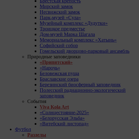
Брестская крепость
Мирский замок
Несвижский замок
Парк-музей «Сула»
Музейный комплекс «Дудутки»
Троицкое предместье
Дом-музей Марка Шагала
Мемориальный комплекс «Хатынь»
Софийский собор
Гомельский дворцово-парковый ансамбль
Природные заповедники
«Припятский»
«Нарочь»
Беловежская пуща
Браславские озера
Березинский биосферный заповедник
Полесский радиационно-экологический
заповедник
События
Viva Kola Art
«Солнцестояние-2025»
«Белорусская Эльба»
«Витебский листопад»
Футбол
Разделы