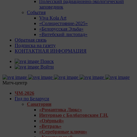
Полесский радиационно-экологический
заповедник
События
Viva Kola Art
«Солнцестояние-2025»
«Белорусская Эльба»
«Витебский листопад»
Обратная связь
Подписка на газету
КОНТАКТНАЯ ИНФОРМАЦИЯ
Поиск
Войти
Матч-центр
ЧМ-2026
Гид по Беларуси
Санатории
«Романтика Люкс»
Интервью с Болбатовским Г.Н.
«Озёрный»
«Ветразь»
«Серебряные ключи»