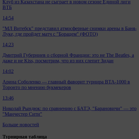
Клуб из Казахстана не сыграет в новом сезоне Единой лиги
ВТБ
14:54
"МЛ Витебск" представил атмосферные снимки арены в Баня-
Луке, где пройдет матч с "Борацем" (ФОТО)
14:23
Дмитрий Губерниев о сборной Франции: это не The Beatles, а
даже и не Kiss, посмотрим, что из них слепит Зидан
14:02
Арина Соболенко — главный фаворит турнира ВТА-1000 в
Торонто по мнению букмекеров
13:46
Николай Рындюк: по сравнению с БАТЭ, "Барановичи" — это
"Манчестер Сити"
Больше новостей
Турнирная таблица