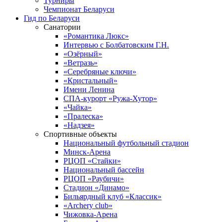
Турниры
Чемпионат Беларуси
Гид по Беларуси
Санатории
«Романтика Люкс»
Интервью с Болбатовским Г.Н.
«Озёрный»
«Ветразь»
«Серебряные ключи»
«Кристальный»
Имени Ленина
СПА-курорт «Ружа-Хутор»
«Чайка»
«Пралеска»
«Надзея»
Спортивные объекты
Национальный футбольный стадион
Минск-Арена
РЦОП «Стайки»
Национальный бассейн
РЦОП «Раубичи»
Стадион «Динамо»
Бильярдный клуб «Классик»
«Archery club»
Чижовка-Арена