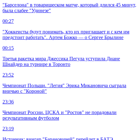
"Барселона" в товарищеском матче, который длился 45 минут,
была слабее "Удинезе"
00:27
"Хоккеисты будут понимать, кто их приглашает и с кем им
предстоит работать". Артем Божко — о Сергее Брылине
00:15
Третья ракетка мира Джессика Пегула уступила Диане
Шнайдер на турнире в Торонто
23:52
Чемпионат Польши. "Легия" Эрика Микановича сыграла
вничью с "Короной"
23:36
Чемпионат России. ЦСКА и "Ростов" не порадовали
результативным футболом
23:19
Источник: вингер "Барановичей" перейдет в БАТЭ