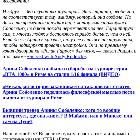
невероятно!
И вдруг — два неудачных турнира… Это странно, необычно,
не соответствует тому имиджу, который она создала. Но
даже те временные трудности, с которыми столкнулась
Соболенко, не дают повода переживать за нее. Гарантирую
вам, о многих людях я беспокоюсь гораздо больше, чем о ней.
Если даже Арина в кризисе, то у нее есть все инструменты,
чтобы подкорректировать настройки. Она по-прежнему
явная фаворитка «Ролан Гаррос» для меня,
— сказал Роддик в
программе
«Served with Andy Roddick»
.
Арина Соболенко выбыла из борьбы на турнире серии
«ВТА-1000» в Риме на стадии 1/16 финала (ВИДЕО)
«Не каждая история заканчивается так, как вы хотите».
Арина Соболенко поделилась философской мыслью после
вылета из турнира в Риме
Бывший тренер Арины Соболенко: кого-то вообще
интересует, где она живет? В Майами, или в Минске, или
там на Луне?
Нашли ошибку? Выделите нужную часть текста и нажмите
сочетание клавиш CTRL+Enter