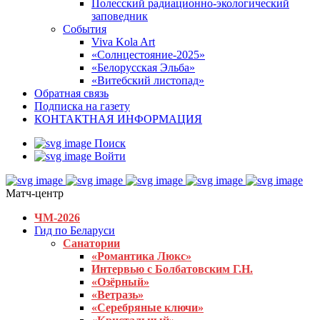
Полесский радиационно-экологический
заповедник
События
Viva Kola Art
«Солнцестояние-2025»
«Белорусская Эльба»
«Витебский листопад»
Обратная связь
Подписка на газету
КОНТАКТНАЯ ИНФОРМАЦИЯ
Поиск
Войти
Матч-центр
ЧМ-2026
Гид по Беларуси
Санатории
«Романтика Люкс»
Интервью с Болбатовским Г.Н.
«Озёрный»
«Ветразь»
«Серебряные ключи»