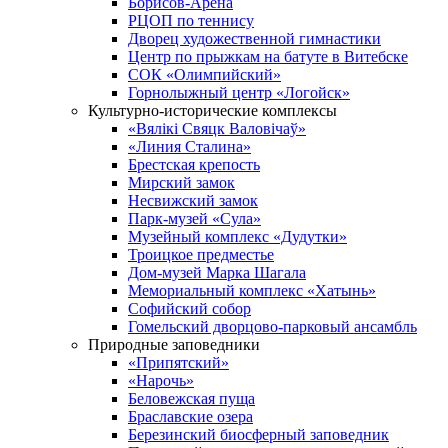
Борисов-Арена
РЦОП по теннису
Дворец художественной гимнастики
Центр по прыжкам на батуте в Витебске
СОК «Олимпийский»
Горнолыжный центр «Логойск»
Культурно-исторические комплексы
«Вялікі Свяцк Валовічаў»
«Линия Сталина»
Брестская крепость
Мирский замок
Несвижский замок
Парк-музей «Сула»
Музейный комплекс «Дудутки»
Троицкое предместье
Дом-музей Марка Шагала
Мемориальный комплекс «Хатынь»
Софийский собор
Гомельский дворцово-парковый ансамбль
Природные заповедники
«Припятский»
«Нарочь»
Беловежская пуща
Браславские озера
Березинский биосферный заповедник