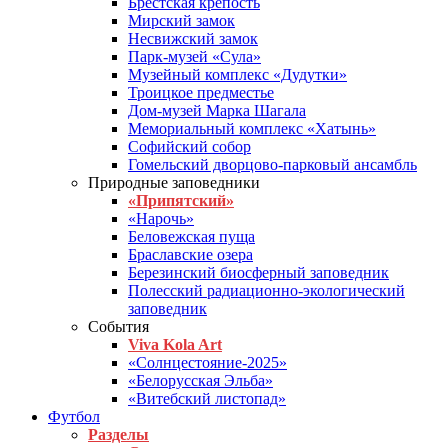
Брестская крепость
Мирский замок
Несвижский замок
Парк-музей «Сула»
Музейный комплекс «Дудутки»
Троицкое предместье
Дом-музей Марка Шагала
Мемориальный комплекс «Хатынь»
Софийский собор
Гомельский дворцово-парковый ансамбль
Природные заповедники
«Припятский»
«Нарочь»
Беловежская пуща
Браславские озера
Березинский биосферный заповедник
Полесский радиационно-экологический
заповедник
События
Viva Kola Art
«Солнцестояние-2025»
«Белорусская Эльба»
«Витебский листопад»
Футбол
Разделы