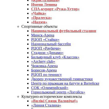
«Кристальный»
Имени Ленина
СПА-курорт «Ружа-Хутор»
«Чайка»
«Пралеска»
«Надзея»
Спортивные объекты
Национальный футбольный стадион
Минск-Арена
РЦОП «Стайки»
Национальный бассейн
РЦОП «Раубичи»
Стадион «Динамо»
Бильярдный клуб «Классик»
«Archery club»
Чижовка-Арена
Борисов-Арена
РЦОП по теннису
Дворец художественной гимнастики
Центр по прыжкам на батуте в Витебске
СОК «Олимпийский»
Горнолыжный центр «Логойск»
Культурно-исторические комплексы
«Вялікі Свяцк Валовічаў»
«Линия Сталина»