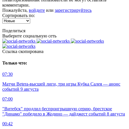
комментарии.
Пожалуйста,
войдите
или
зарегистрируйтесь
Сортировать по:
Поделиться
Выберите социальную сеть
Ccылка скопирована
Только что:
07:30
Матчи Beterа-высшей лиги, три игры Кубка Салея — анонс
событий 9 августа
07:00
"Витебск" продлил беспроигрышную серию, брестское
"Динамо" победило в Жодино — дайджест событий 8 августа
00:42