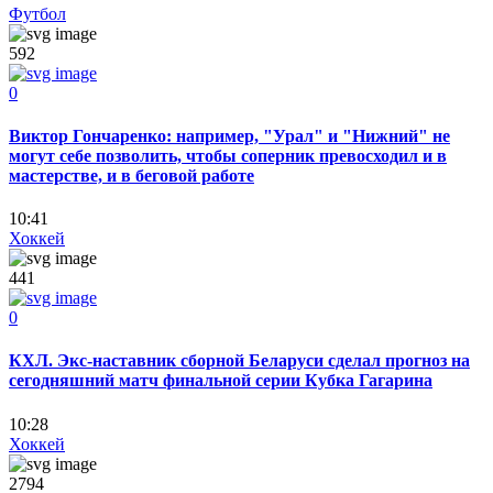
Футбол
592
0
Виктор Гончаренко: например, "Урал" и "Нижний" не
могут себе позволить, чтобы соперник превосходил и в
мастерстве, и в беговой работе
10:41
Хоккей
441
0
КХЛ. Экс-наставник сборной Беларуси сделал прогноз на
сегодняшний матч финальной серии Кубка Гагарина
10:28
Хоккей
2794