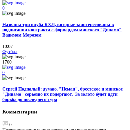
0
Названы три клуба КХЛ, которые заинтересованы в
подписании контракта с форвардом минского "Динамо"
Вадимом Морозом
10:07
Футбол
1700
0
Сергей Подпалый: думаю, "Неман", брестское и минское
"Динамо" серьезно их подергают. За золото будет идти
борьба до последнего тура
Комментарии
0
Неавторизованные пользователи не могут оставлять