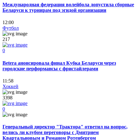
Международная федерация волейбола допустила сборные
Беларуси к турнирам под эгидой организации
12:00
Футбол
217
0
Betera анонсировала финал Кубка Беларуси через
городские перформансы с фристайлерами
11:58
Хоккей
3398
0
Генеральный директор "Трактора" ответил на вопрос,
велись ли клубом переговоры с Дмитрием
Квартальновым и Романом Ротенбергом