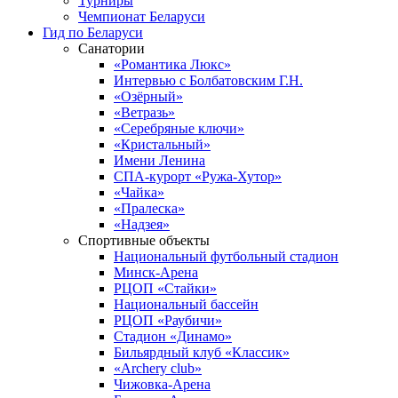
Турниры
Чемпионат Беларуси
Гид по Беларуси
Санатории
«Романтика Люкс»
Интервью с Болбатовским Г.Н.
«Озёрный»
«Ветразь»
«Серебряные ключи»
«Кристальный»
Имени Ленина
СПА-курорт «Ружа-Хутор»
«Чайка»
«Пралеска»
«Надзея»
Спортивные объекты
Национальный футбольный стадион
Минск-Арена
РЦОП «Стайки»
Национальный бассейн
РЦОП «Раубичи»
Стадион «Динамо»
Бильярдный клуб «Классик»
«Archery club»
Чижовка-Арена