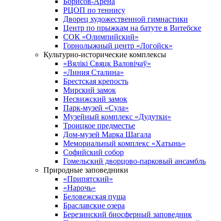
Борисов-Арена
РЦОП по теннису
Дворец художественной гимнастики
Центр по прыжкам на батуте в Витебске
СОК «Олимпийский»
Горнолыжный центр «Логойск»
Культурно-исторические комплексы
«Вялікі Свяцк Валовічаў»
«Линия Сталина»
Брестская крепость
Мирский замок
Несвижский замок
Парк-музей «Сула»
Музейный комплекс «Дудутки»
Троицкое предместье
Дом-музей Марка Шагала
Мемориальный комплекс «Хатынь»
Софийский собор
Гомельский дворцово-парковый ансамбль
Природные заповедники
«Припятский»
«Нарочь»
Беловежская пуща
Браславские озера
Березинский биосферный заповедник