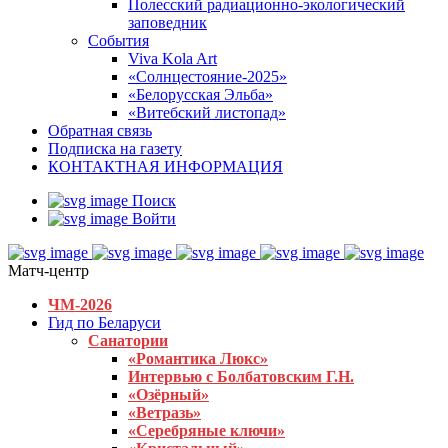
Полесский радиационно-экологический
заповедник
События
Viva Kola Art
«Солнцестояние-2025»
«Белорусская Эльба»
«Витебский листопад»
Обратная связь
Подписка на газету
КОНТАКТНАЯ ИНФОРМАЦИЯ
Поиск
Войти
Матч-центр
ЧМ-2026
Гид по Беларуси
Санатории
«Романтика Люкс»
Интервью с Болбатовским Г.Н.
«Озёрный»
«Ветразь»
«Серебряные ключи»