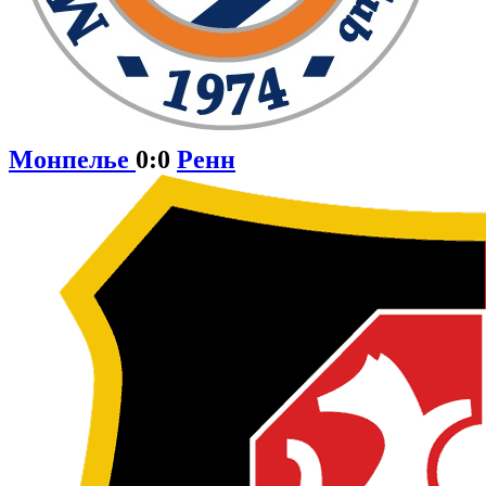
Монпелье
0:0
Ренн