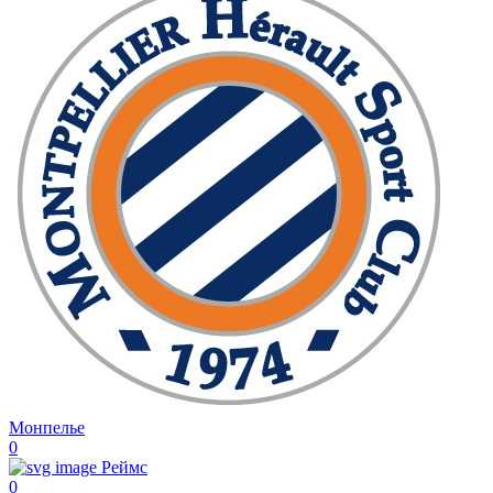
Монпелье
0
Реймс
0