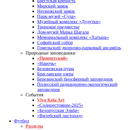
Брестская крепость
Мирский замок
Несвижский замок
Парк-музей «Сула»
Музейный комплекс «Дудутки»
Троицкое предместье
Дом-музей Марка Шагала
Мемориальный комплекс «Хатынь»
Софийский собор
Гомельский дворцово-парковый ансамбль
Природные заповедники
«Припятский»
«Нарочь»
Беловежская пуща
Браславские озера
Березинский биосферный заповедник
Полесский радиационно-экологический
заповедник
События
Viva Kola Art
«Солнцестояние-2025»
«Белорусская Эльба»
«Витебский листопад»
Футбол
Разделы