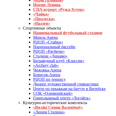
«Кристальный»
Имени Ленина
СПА-курорт «Ружа-Хутор»
«Чайка»
«Пралеска»
«Надзея»
Спортивные объекты
Национальный футбольный стадион
Минск-Арена
РЦОП «Стайки»
Национальный бассейн
РЦОП «Раубичи»
Стадион «Динамо»
Бильярдный клуб «Классик»
«Archery club»
Чижовка-Арена
Борисов-Арена
РЦОП по теннису
Дворец художественной гимнастики
Центр по прыжкам на батуте в Витебске
СОК «Олимпийский»
Горнолыжный центр «Логойск»
Культурно-исторические комплексы
«Вялікі Свяцк Валовічаў»
«Линия Сталина»