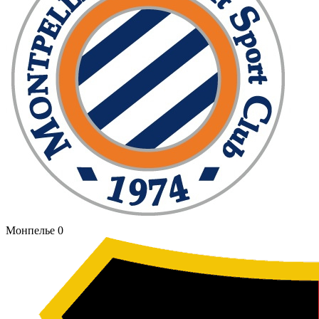
Монпелье
0