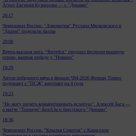
Агент Евгения Кузнецова — о "Динамо"
20:17
Чемпионат России. "Локомотив" Руслана Мялковского и
"Акрон" поделили баллы
20:00
Betera-высшая лига. "Витебск" продлил беспроигрышную
серию, вырвав победу у "Немана"
19:29
Автор победного мяча в финале ЧМ-2026 Ферран Торрес
подпишет с "ПСЖ" контракт на 4 года
19:23
"Не могу ничего комментировать вслепую". Алексей Бага —
о матче "Торпедо"-БелАЗа и брестского "Динамо"
18:36
Чемпионат России. "Крылья Советов" с Кириллом
Печениным в составе потерпели поражение