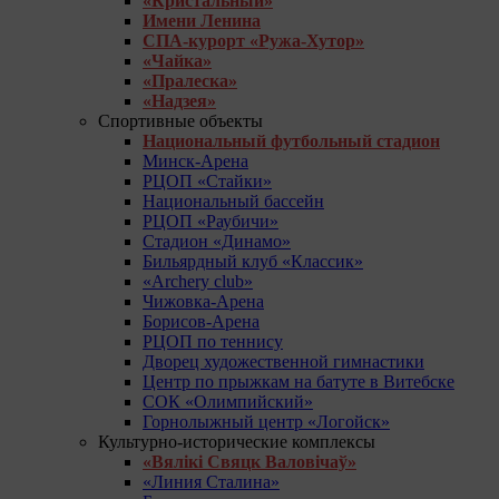
«Кристальный»
Имени Ленина
СПА-курорт «Ружа-Хутор»
«Чайка»
«Пралеска»
«Надзея»
Спортивные объекты
Национальный футбольный стадион
Минск-Арена
РЦОП «Стайки»
Национальный бассейн
РЦОП «Раубичи»
Стадион «Динамо»
Бильярдный клуб «Классик»
«Archery club»
Чижовка-Арена
Борисов-Арена
РЦОП по теннису
Дворец художественной гимнастики
Центр по прыжкам на батуте в Витебске
СОК «Олимпийский»
Горнолыжный центр «Логойск»
Культурно-исторические комплексы
«Вялікі Свяцк Валовічаў»
«Линия Сталина»