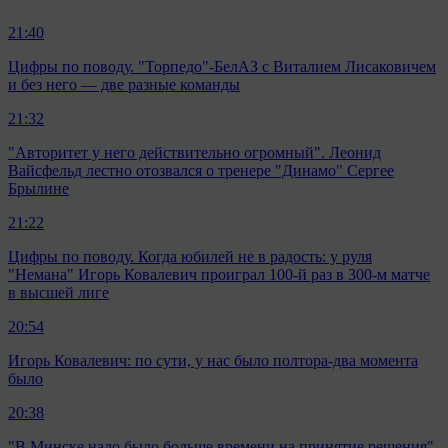
21:40
Цифры по поводу. "Торпедо"-БелАЗ с Виталием Лисаковичем
и без него — две разные команды
21:32
"Авторитет у него действительно огромный". Леонид
Вайсфельд лестно отозвался о тренере "Динамо" Сергее
Брылине
21:22
Цифры по поводу. Когда юбилей не в радость: у руля
"Немана" Игорь Ковалевич проиграл 100-й раз в 300-м матче
в высшей лиге
20:54
Игорь Ковалевич: по сути, у нас было полтора-два момента
было
20:38
"В Минске надо было больше времени на принятие решения".