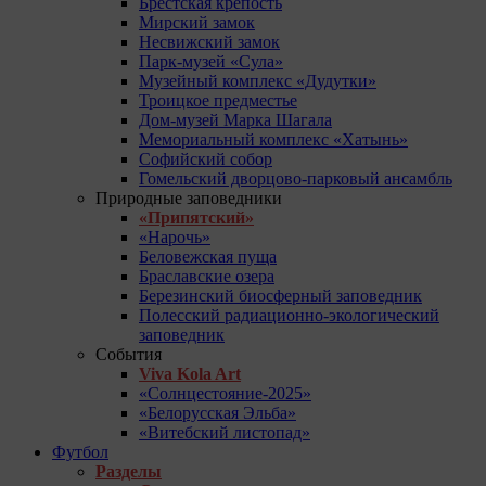
Брестская крепость
Мирский замок
Несвижский замок
Парк-музей «Сула»
Музейный комплекс «Дудутки»
Троицкое предместье
Дом-музей Марка Шагала
Мемориальный комплекс «Хатынь»
Софийский собор
Гомельский дворцово-парковый ансамбль
Природные заповедники
«Припятский»
«Нарочь»
Беловежская пуща
Браславские озера
Березинский биосферный заповедник
Полесский радиационно-экологический
заповедник
События
Viva Kola Art
«Солнцестояние-2025»
«Белорусская Эльба»
«Витебский листопад»
Футбол
Разделы