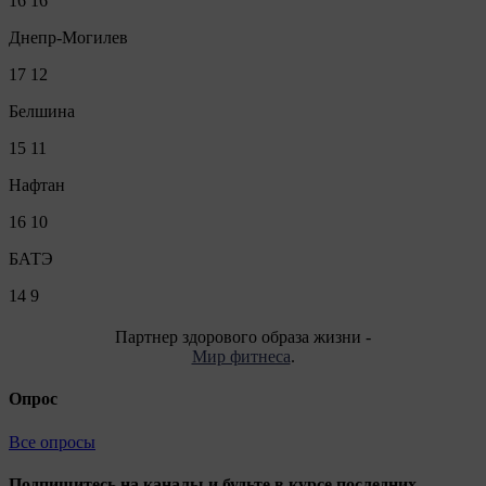
16
16
Днепр-Могилев
17
12
Белшина
15
11
Нафтан
16
10
БАТЭ
14
9
Партнер здорового образа жизни -
Мир фитнеса
.
Опрос
Все опросы
Подпишитесь на каналы и будьте в курсе последних