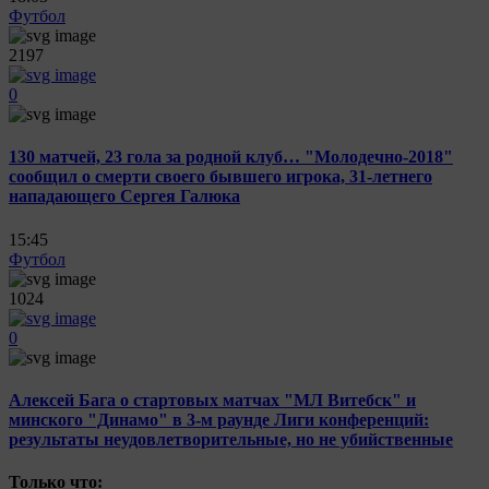
Футбол
2197
0
130 матчей, 23 гола за родной клуб… "Молодечно-2018"
сообщил о смерти своего бывшего игрока, 31-летнего
нападающего Сергея Галюка
15:45
Футбол
1024
0
Алексей Бага о стартовых матчах "МЛ Витебск" и
минского "Динамо" в 3-м раунде Лиги конференций:
результаты неудовлетворительные, но не убийственные
Только что: