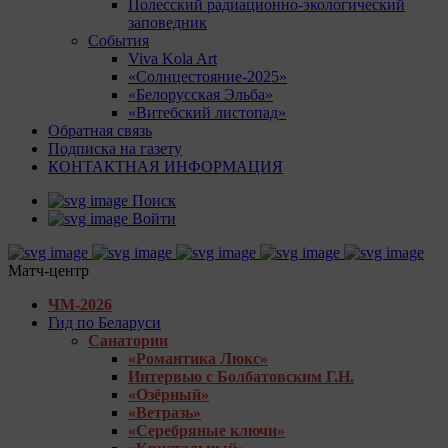
Полесский радиационно-экологический
заповедник
События
Viva Kola Art
«Солнцестояние-2025»
«Белорусская Эльба»
«Витебский листопад»
Обратная связь
Подписка на газету
КОНТАКТНАЯ ИНФОРМАЦИЯ
Поиск
Войти
Матч-центр
ЧМ-2026
Гид по Беларуси
Санатории
«Романтика Люкс»
Интервью с Болбатовским Г.Н.
«Озёрный»
«Ветразь»
«Серебряные ключи»