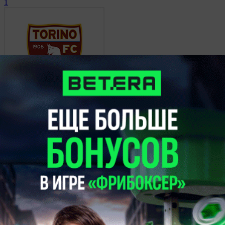
1
Торино
0
Болонья
29 марта 2014, 20:00
Чемпионат Италии.
Болонья
0