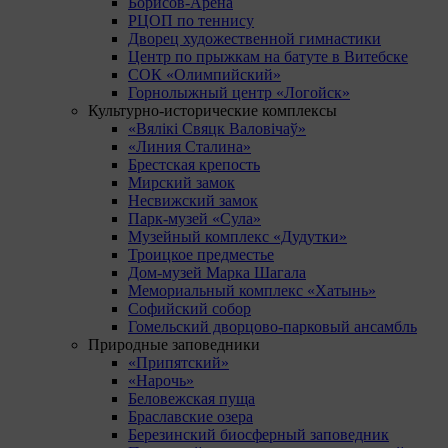
Борисов-Арена
РЦОП по теннису
Дворец художественной гимнастики
Центр по прыжкам на батуте в Витебске
СОК «Олимпийский»
Горнолыжный центр «Логойск»
Культурно-исторические комплексы
«Вялікі Свяцк Валовічаў»
«Линия Сталина»
Брестская крепость
Мирский замок
Несвижский замок
Парк-музей «Сула»
Музейный комплекс «Дудутки»
Троицкое предместье
Дом-музей Марка Шагала
Мемориальный комплекс «Хатынь»
Софийский собор
Гомельский дворцово-парковый ансамбль
Природные заповедники
«Припятский»
«Нарочь»
Беловежская пуща
Браславские озера
Березинский биосферный заповедник