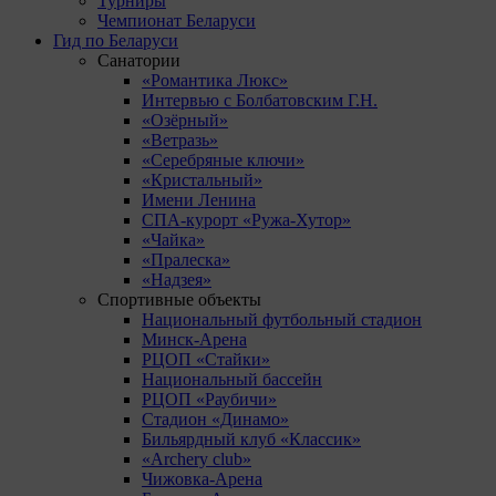
Турниры
Чемпионат Беларуси
Гид по Беларуси
Санатории
«Романтика Люкс»
Интервью с Болбатовским Г.Н.
«Озёрный»
«Ветразь»
«Серебряные ключи»
«Кристальный»
Имени Ленина
СПА-курорт «Ружа-Хутор»
«Чайка»
«Пралеска»
«Надзея»
Спортивные объекты
Национальный футбольный стадион
Минск-Арена
РЦОП «Стайки»
Национальный бассейн
РЦОП «Раубичи»
Стадион «Динамо»
Бильярдный клуб «Классик»
«Archery club»
Чижовка-Арена