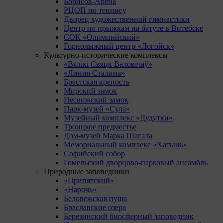
Борисов-Арена
РЦОП по теннису
Дворец художественной гимнастики
Центр по прыжкам на батуте в Витебске
СОК «Олимпийский»
Горнолыжный центр «Логойск»
Культурно-исторические комплексы
«Вялікі Свяцк Валовічаў»
«Линия Сталина»
Брестская крепость
Мирский замок
Несвижский замок
Парк-музей «Сула»
Музейный комплекс «Дудутки»
Троицкое предместье
Дом-музей Марка Шагала
Мемориальный комплекс «Хатынь»
Софийский собор
Гомельский дворцово-парковый ансамбль
Природные заповедники
«Припятский»
«Нарочь»
Беловежская пуща
Браславские озера
Березинский биосферный заповедник