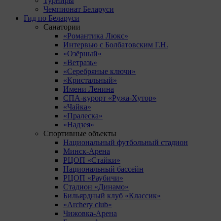
Турниры
Чемпионат Беларуси
Гид по Беларуси
Санатории
«Романтика Люкс»
Интервью с Болбатовским Г.Н.
«Озёрный»
«Ветразь»
«Серебряные ключи»
«Кристальный»
Имени Ленина
СПА-курорт «Ружа-Хутор»
«Чайка»
«Пралеска»
«Надзея»
Спортивные объекты
Национальный футбольный стадион
Минск-Арена
РЦОП «Стайки»
Национальный бассейн
РЦОП «Раубичи»
Стадион «Динамо»
Бильярдный клуб «Классик»
«Archery club»
Чижовка-Арена