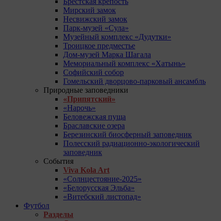
Брестская крепость
Мирский замок
Несвижский замок
Парк-музей «Сула»
Музейный комплекс «Дудутки»
Троицкое предместье
Дом-музей Марка Шагала
Мемориальный комплекс «Хатынь»
Софийский собор
Гомельский дворцово-парковый ансамбль
Природные заповедники
«Припятский»
«Нарочь»
Беловежская пуща
Браславские озера
Березинский биосферный заповедник
Полесский радиационно-экологический
заповедник
События
Viva Kola Art
«Солнцестояние-2025»
«Белорусская Эльба»
«Витебский листопад»
Футбол
Разделы