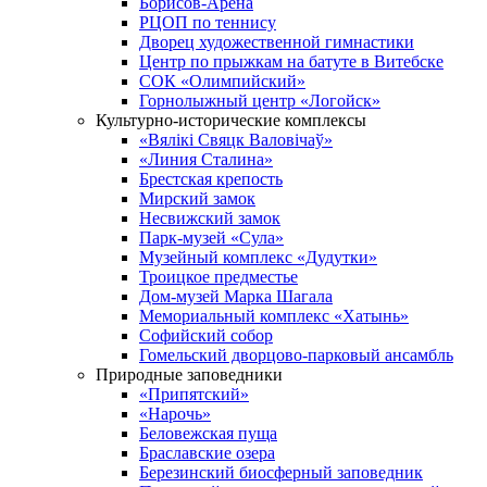
Борисов-Арена
РЦОП по теннису
Дворец художественной гимнастики
Центр по прыжкам на батуте в Витебске
СОК «Олимпийский»
Горнолыжный центр «Логойск»
Культурно-исторические комплексы
«Вялікі Свяцк Валовічаў»
«Линия Сталина»
Брестская крепость
Мирский замок
Несвижский замок
Парк-музей «Сула»
Музейный комплекс «Дудутки»
Троицкое предместье
Дом-музей Марка Шагала
Мемориальный комплекс «Хатынь»
Софийский собор
Гомельский дворцово-парковый ансамбль
Природные заповедники
«Припятский»
«Нарочь»
Беловежская пуща
Браславские озера
Березинский биосферный заповедник