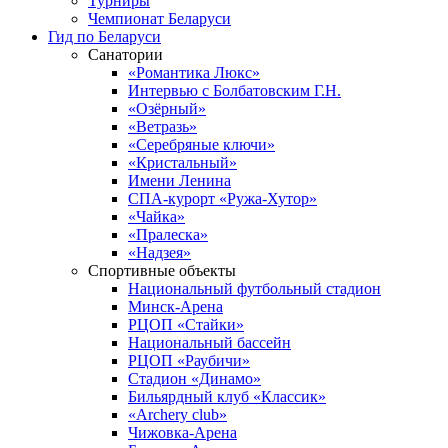
Турниры
Чемпионат Беларуси
Гид по Беларуси
Санатории
«Романтика Люкс»
Интервью с Болбатовским Г.Н.
«Озёрный»
«Ветразь»
«Серебряные ключи»
«Кристальный»
Имени Ленина
СПА-курорт «Ружа-Хутор»
«Чайка»
«Пралеска»
«Надзея»
Спортивные объекты
Национальный футбольный стадион
Минск-Арена
РЦОП «Стайки»
Национальный бассейн
РЦОП «Раубичи»
Стадион «Динамо»
Бильярдный клуб «Классик»
«Archery club»
Чижовка-Арена