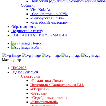
Полесский радиационно-экологический запо
События
Viva Kola Art
«Солнцестояние-2025»
«Белорусская Эльба»
«Витебский листопад»
Обратная связь
Подписка на газету
КОНТАКТНАЯ ИНФОРМАЦИЯ
Поиск
Войти
Матч-центр
ЧМ-2026
Гид по Беларуси
Санатории
«Романтика Люкс»
Интервью с Болбатовским Г.Н.
«Озёрный»
«Ветразь»
«Серебряные ключи»
«Кристальный»