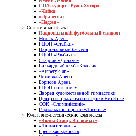
Имени Ленина
СПА-курорт «Ружа-Хутор»
«Чайка»
«Пралеска»
«Надзея»
Спортивные объекты
Национальный футбольный стадион
Минск-Арена
РЦОП «Стайки»
Национальный бассейн
РЦОП «Раубичи»
Стадион «Динамо»
Бильярдный клуб «Классик»
«Archery club»
Чижовка-Арена
Борисов-Арена
РЦОП по теннису
Дворец художественной гимнастики
Центр по прыжкам на батуте в Витебске
СОК «Олимпийский»
Горнолыжный центр «Логойск»
Культурно-исторические комплексы
«Вялікі Свяцк Валовічаў»
«Линия Сталина»
Брестская крепость