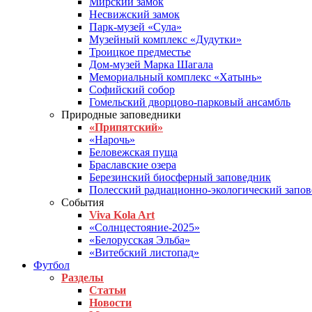
Мирский замок
Несвижский замок
Парк-музей «Сула»
Музейный комплекс «Дудутки»
Троицкое предместье
Дом-музей Марка Шагала
Мемориальный комплекс «Хатынь»
Софийский собор
Гомельский дворцово-парковый ансамбль
Природные заповедники
«Припятский»
«Нарочь»
Беловежская пуща
Браславские озера
Березинский биосферный заповедник
Полесский радиационно-экологический запо
События
Viva Kola Art
«Солнцестояние-2025»
«Белорусская Эльба»
«Витебский листопад»
Футбол
Разделы
Статьи
Новости