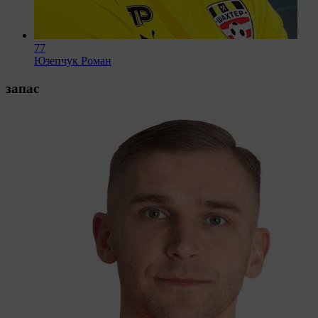
77
Юзепчук Роман
запас