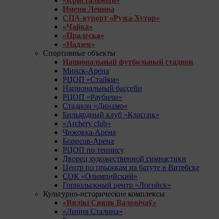
«Кристальный»
Имени Ленина
СПА-курорт «Ружа-Хутор»
«Чайка»
«Пралеска»
«Надзея»
Спортивные объекты
Национальный футбольный стадион
Минск-Арена
РЦОП «Стайки»
Национальный бассейн
РЦОП «Раубичи»
Стадион «Динамо»
Бильярдный клуб «Классик»
«Archery club»
Чижовка-Арена
Борисов-Арена
РЦОП по теннису
Дворец художественной гимнастики
Центр по прыжкам на батуте в Витебске
СОК «Олимпийский»
Горнолыжный центр «Логойск»
Культурно-исторические комплексы
«Вялікі Свяцк Валовічаў»
«Линия Сталина»