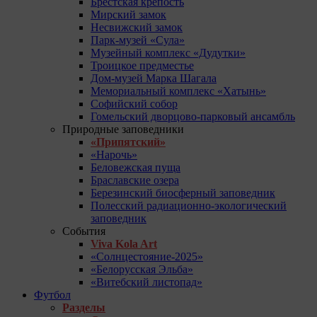
Брестская крепость
Мирский замок
Несвижский замок
Парк-музей «Сула»
Музейный комплекс «Дудутки»
Троицкое предместье
Дом-музей Марка Шагала
Мемориальный комплекс «Хатынь»
Софийский собор
Гомельский дворцово-парковый ансамбль
Природные заповедники
«Припятский»
«Нарочь»
Беловежская пуща
Браславские озера
Березинский биосферный заповедник
Полесский радиационно-экологический
заповедник
События
Viva Kola Art
«Солнцестояние-2025»
«Белорусская Эльба»
«Витебский листопад»
Футбол
Разделы