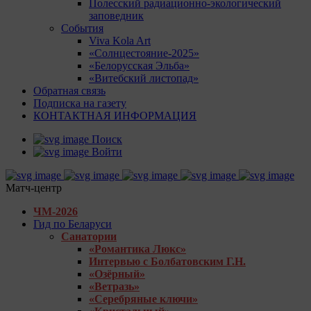
Полесский радиационно-экологический
заповедник
События
Viva Kola Art
«Солнцестояние-2025»
«Белорусская Эльба»
«Витебский листопад»
Обратная связь
Подписка на газету
КОНТАКТНАЯ ИНФОРМАЦИЯ
Поиск
Войти
Матч-центр
ЧМ-2026
Гид по Беларуси
Санатории
«Романтика Люкс»
Интервью с Болбатовским Г.Н.
«Озёрный»
«Ветразь»
«Серебряные ключи»