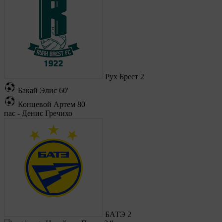
Рух Брест
2
Бакай Элис
60'
Концевой Артем
80'
пас - Денис Гречихо
БАТЭ
2