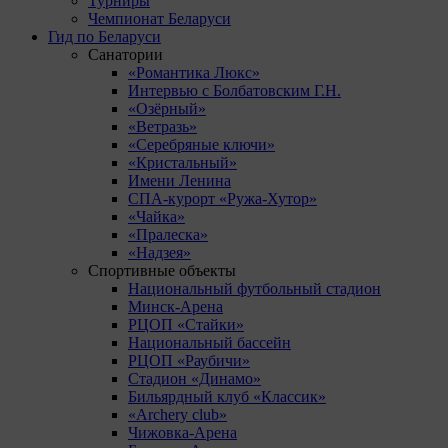
Турниры
Чемпионат Беларуси
Гид по Беларуси
Санатории
«Романтика Люкс»
Интервью с Болбатовским Г.Н.
«Озёрный»
«Ветразь»
«Серебряные ключи»
«Кристальный»
Имени Ленина
СПА-курорт «Ружа-Хутор»
«Чайка»
«Пралеска»
«Надзея»
Спортивные объекты
Национальный футбольный стадион
Минск-Арена
РЦОП «Стайки»
Национальный бассейн
РЦОП «Раубичи»
Стадион «Динамо»
Бильярдный клуб «Классик»
«Archery club»
Чижовка-Арена