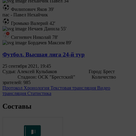
Нехайчик Павел
34'
Филипович Яков
39'
пас - Павел Нехайчик
Громыко Валерий
42'
Нечаев Данила
55'
Сигневич Николай
78'
Бордачев Максим
89'
Футбол. Высшая лига 24-й тур
25 сентября 2021, 19:45
Судья:
Алексей Кульбаков
Город:
Брест
Стадион:
ОСК "Брестский"
Количество
зрителей:
985
Протокол
Хронология
Текстовая трансляция
Видео
трансляция
Статистика
Составы