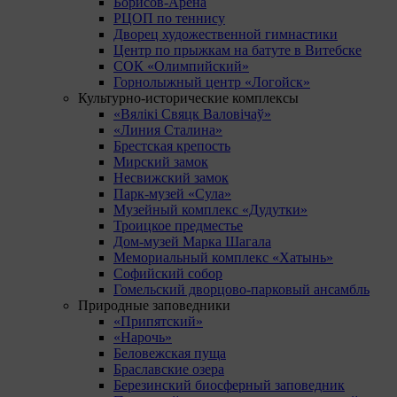
Борисов-Арена
РЦОП по теннису
Дворец художественной гимнастики
Центр по прыжкам на батуте в Витебске
СОК «Олимпийский»
Горнолыжный центр «Логойск»
Культурно-исторические комплексы
«Вялікі Свяцк Валовічаў»
«Линия Сталина»
Брестская крепость
Мирский замок
Несвижский замок
Парк-музей «Сула»
Музейный комплекс «Дудутки»
Троицкое предместье
Дом-музей Марка Шагала
Мемориальный комплекс «Хатынь»
Софийский собор
Гомельский дворцово-парковый ансамбль
Природные заповедники
«Припятский»
«Нарочь»
Беловежская пуща
Браславские озера
Березинский биосферный заповедник