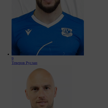
9
Теверов Руслан