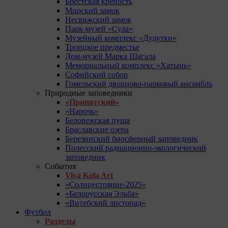
Брестская крепость
Мирский замок
Несвижский замок
Парк-музей «Сула»
Музейный комплекс «Дудутки»
Троицкое предместье
Дом-музей Марка Шагала
Мемориальный комплекс «Хатынь»
Софийский собор
Гомельский дворцово-парковый ансамбль
Природные заповедники
«Припятский»
«Нарочь»
Беловежская пуща
Браславские озера
Березинский биосферный заповедник
Полесский радиационно-экологический
заповедник
События
Viva Kola Art
«Солнцестояние-2025»
«Белорусская Эльба»
«Витебский листопад»
Футбол
Разделы