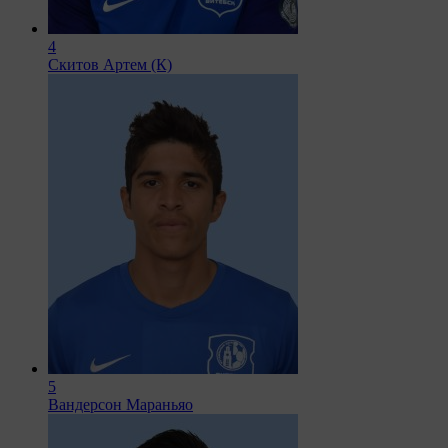
4
Скитов Артем (К)
5
Вандерсон Мараньяо