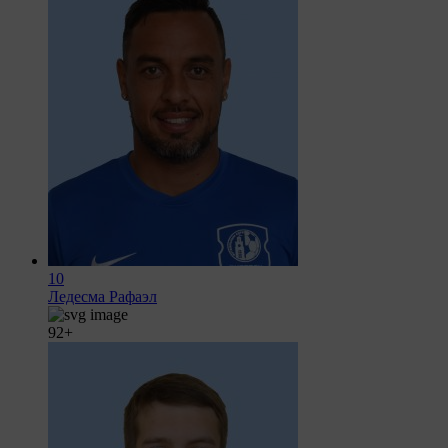
10
Ледесма Рафаэл
92+