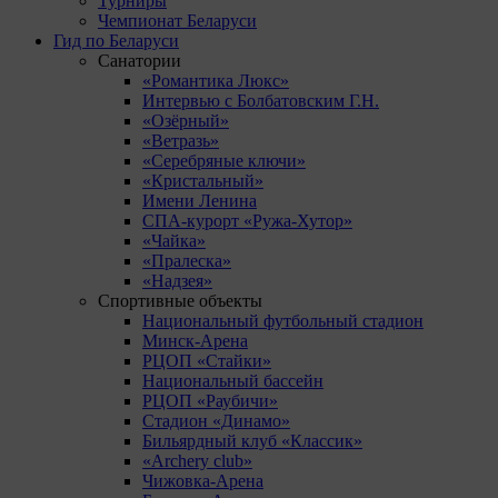
Турниры
Чемпионат Беларуси
Гид по Беларуси
Санатории
«Романтика Люкс»
Интервью с Болбатовским Г.Н.
«Озёрный»
«Ветразь»
«Серебряные ключи»
«Кристальный»
Имени Ленина
СПА-курорт «Ружа-Хутор»
«Чайка»
«Пралеска»
«Надзея»
Спортивные объекты
Национальный футбольный стадион
Минск-Арена
РЦОП «Стайки»
Национальный бассейн
РЦОП «Раубичи»
Стадион «Динамо»
Бильярдный клуб «Классик»
«Archery club»
Чижовка-Арена