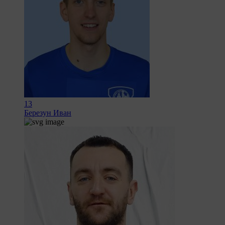
13
Березун Иван