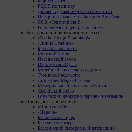
Борисов-Арена
РЦОП по теннису
Дворец художественной гимнастики
Центр по прыжкам на батуте в Витебске
СОК «Олимпийский»
Горнолыжный центр «Логойск»
Культурно-исторические комплексы
«Вялікі Свяцк Валовічаў»
«Линия Сталина»
Брестская крепость
Мирский замок
Несвижский замок
Парк-музей «Сула»
Музейный комплекс «Дудутки»
Троицкое предместье
Дом-музей Марка Шагала
Мемориальный комплекс «Хатынь»
Софийский собор
Гомельский дворцово-парковый ансамбль
Природные заповедники
«Припятский»
«Нарочь»
Беловежская пуща
Браславские озера
Березинский биосферный заповедник