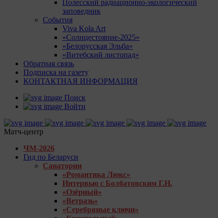
Полесский радиационно-экологический
заповедник
События
Viva Kola Art
«Солнцестояние-2025»
«Белорусская Эльба»
«Витебский листопад»
Обратная связь
Подписка на газету
КОНТАКТНАЯ ИНФОРМАЦИЯ
Поиск
Войти
Матч-центр
ЧМ-2026
Гид по Беларуси
Санатории
«Романтика Люкс»
Интервью с Болбатовским Г.Н.
«Озёрный»
«Ветразь»
«Серебряные ключи»