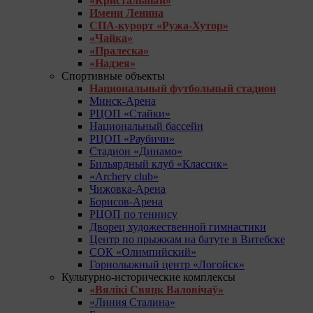
«Кристальный»
Имени Ленина
СПА-курорт «Ружа-Хутор»
«Чайка»
«Пралеска»
«Надзея»
Спортивные объекты
Национальный футбольный стадион
Минск-Арена
РЦОП «Стайки»
Национальный бассейн
РЦОП «Раубичи»
Стадион «Динамо»
Бильярдный клуб «Классик»
«Archery club»
Чижовка-Арена
Борисов-Арена
РЦОП по теннису
Дворец художественной гимнастики
Центр по прыжкам на батуте в Витебске
СОК «Олимпийский»
Горнолыжный центр «Логойск»
Культурно-исторические комплексы
«Вялікі Свяцк Валовічаў»
«Линия Сталина»