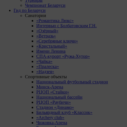
Турниры
Чемпионат Беларуси
Гид по Беларуси
Санатории
«Романтика Люкс»
Интервью с Болбатовским Г.Н.
«Озёрный»
«Ветразь»
«Серебряные ключи»
«Кристальный»
Имени Ленина
СПА-курорт «Ружа-Хутор»
«Чайка»
«Пралеска»
«Надзея»
Спортивные объекты
Национальный футбольный стадион
Минск-Арена
РЦОП «Стайки»
Национальный бассейн
РЦОП «Раубичи»
Стадион «Динамо»
Бильярдный клуб «Классик»
«Archery club»
Чижовка-Арена