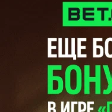
минувших и планах на ближайшие месяцы.
Сергей СЕЛИВАНОВ
Хоккей. Кубок Салея. Августовское безумие
Позавчера, 2 августа, взял старт второй по значимости
официальный хоккейный турнир на внутреннем фронте. C
2013 года розыгрыш Кубка Беларуси носит имя
прославленного отечественного хоккеиста Руслана Салея, а
вообще в сезоне-2026/27 мероприятие пройдет 26-й раз.
Защищать звание победителя будет столичная “Юность”, а
всего обладателями почетного трофея в разное время
становились семь ледовых дружин, причем четыре из них
представляют периферию.