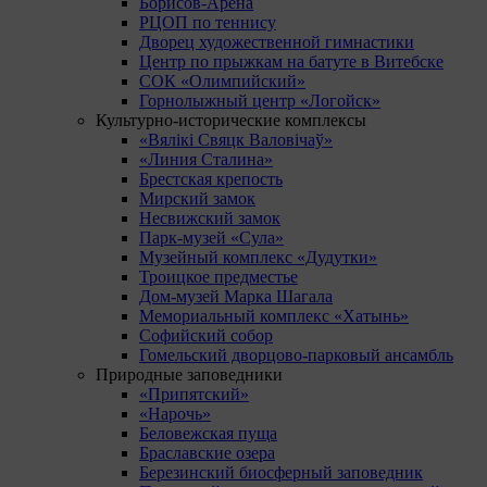
Борисов-Арена
РЦОП по теннису
Дворец художественной гимнастики
Центр по прыжкам на батуте в Витебске
СОК «Олимпийский»
Горнолыжный центр «Логойск»
Культурно-исторические комплексы
«Вялікі Свяцк Валовічаў»
«Линия Сталина»
Брестская крепость
Мирский замок
Несвижский замок
Парк-музей «Сула»
Музейный комплекс «Дудутки»
Троицкое предместье
Дом-музей Марка Шагала
Мемориальный комплекс «Хатынь»
Софийский собор
Гомельский дворцово-парковый ансамбль
Природные заповедники
«Припятский»
«Нарочь»
Беловежская пуща
Браславские озера
Березинский биосферный заповедник