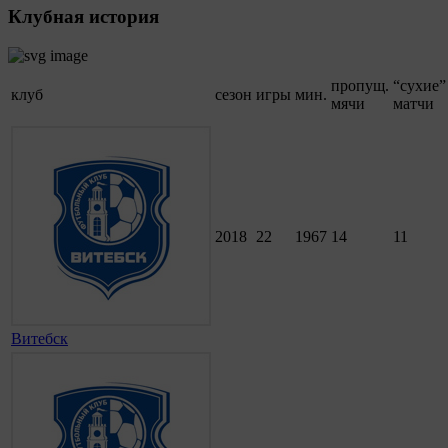
Клубная история
пропущ.
“сухие”
клуб
сезон
игры
мин.
мячи
матчи
2018
22
1967
14
11
Витебск