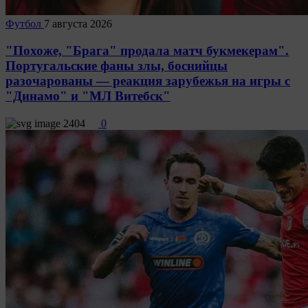
Футбол
7 августа 2026
"Похоже, "Брага" продала матч букмекерам".
Португальские фаны злы, боснийцы
разочарованы — реакция зарубежья на игры с
"Динамо" и "МЛ Витебск"
2404
0