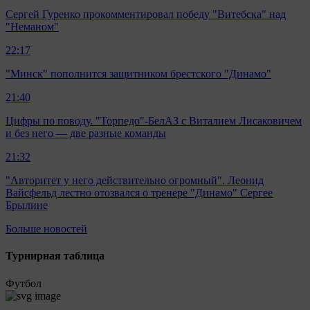
Сергей Гуренко прокомментировал победу "Витебска" над
"Неманом"
22:17
"Минск" пополнится защитником брестского "Динамо"
21:40
Цифры по поводу. "Торпедо"-БелАЗ с Виталием Лисаковичем
и без него — две разные команды
21:32
"Авторитет у него действительно огромный". Леонид
Вайсфельд лестно отозвался о тренере "Динамо" Сергее
Брылине
Больше новостей
Турнирная таблица
Футбол