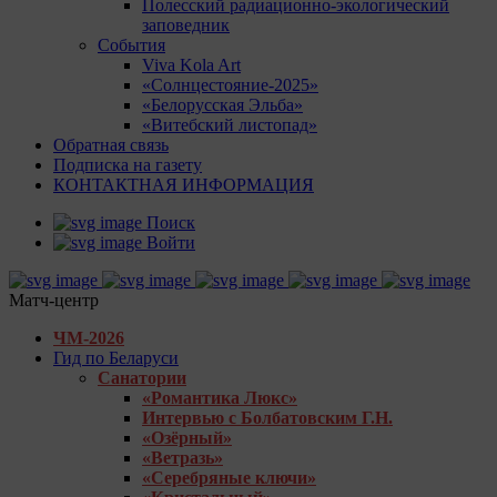
Полесский радиационно-экологический
заповедник
События
Viva Kola Art
«Солнцестояние-2025»
«Белорусская Эльба»
«Витебский листопад»
Обратная связь
Подписка на газету
КОНТАКТНАЯ ИНФОРМАЦИЯ
Поиск
Войти
Матч-центр
ЧМ-2026
Гид по Беларуси
Санатории
«Романтика Люкс»
Интервью с Болбатовским Г.Н.
«Озёрный»
«Ветразь»
«Серебряные ключи»