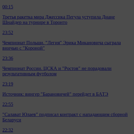
00:15
Третья ракетка мира Джессика Пегула уступила Диане
Шнайдер на турнире в Торонто
23:52
Чемпионат Польши. "Легия" Эрика Микановича сыграла
вничью с "Короной"
23:36
Чемпионат России. ЦСКА и "Ростов" не порадовали
результативным футболом
23:19
Источник: вингер "Барановичей" перейдет в БАТЭ
22:55
"Салават Юлаев" подписал контракт с нападающим сборной
Беларуси
22:32