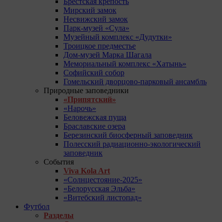
Брестская крепость
Мирский замок
Несвижский замок
Парк-музей «Сула»
Музейный комплекс «Дудутки»
Троицкое предместье
Дом-музей Марка Шагала
Мемориальный комплекс «Хатынь»
Софийский собор
Гомельский дворцово-парковый ансамбль
Природные заповедники
«Припятский»
«Нарочь»
Беловежская пуща
Браславские озера
Березинский биосферный заповедник
Полесский радиационно-экологический
заповедник
События
Viva Kola Art
«Солнцестояние-2025»
«Белорусская Эльба»
«Витебский листопад»
Футбол
Разделы