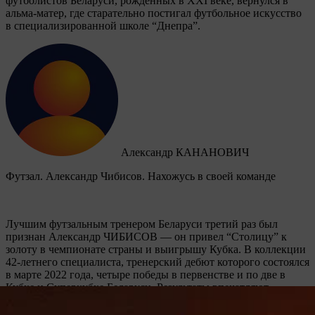
футболистов Беларуси, рожденных в XXI веке, вернулся в
альма-матер, где старательно постигал футбольное искусство
в специализированной школе “Днепра”.
Александр КАНАНОВИЧ
Футзал. Александр Чибисов. Нахожусь в своей команде
Лучшим футзальным тренером Беларуси третий раз был
признан Александр ЧИБИСОВ — он привел “Столицу” к
золоту в чемпионате страны и выигрышу Кубка. В коллекции
42-летнего специалиста, тренерский дебют которого состоялся
в марте 2022 года, четыре победы в первенстве и по две в
Кубке и Суперкубке Беларуси. Результаты впечатляют.
Корреспондент “ПБ” встретился с Александром Валерьевичем
в день выхода команды из отпуска и побеседовал о днях