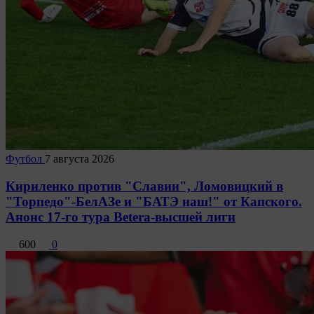
Футбол
7 августа 2026
Кириленко против "Славии", Ломовицкий в
"Торпедо"-БелАЗе и "БАТЭ наш!" от Капского.
Анонс 17-го тура Betera-высшей лиги
600
0