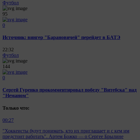
Футбол
95
0
Источник: вингер "Барановичей" перейдет в БАТЭ
22:32
Футбол
144
0
Сергей Гуренко прокомментировал победу "Витебска" над
"Неманом"
Только что:
00:27
"Хоккеисты будут понимать, кто их приглашает и с кем им
предстоит работать". Артем Божко — о Сергее Брылине