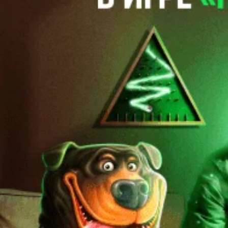
Купить подписку
Матч-центр
Газета
Контакты
Обратная связь
ООО "Прессбол-91", УНП 191094987, Республика Беларусь, г.
Минск, пр. Победителей, 20/3-221. Газета зарегистрирована
Министерством информации Республики Беларусь и внесена
в Государственный реестр СМИ за №540. © 2002-2021
Разработка
сайта ITPOFIT
Вход
Использовать форму
Забыли пароль?