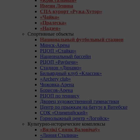
«Кристальный»
Имени Ленина
СПА-курорт «Ружа-Хутор»
«Чайка»
«Пралеска»
«Надзея»
Спортивные объекты
Национальный футбольный стадион
Минск-Арена
РЦОП «Стайки»
Национальный бассейн
РЦОП «Раубичи»
Стадион «Динамо»
Бильярдный клуб «Классик»
«Archery club»
Чижовка-Арена
Борисов-Арена
РЦОП по теннису
Дворец художественной гимнастики
Центр по прыжкам на батуте в Витебске
СОК «Олимпийский»
Горнолыжный центр «Логойск»
Культурно-исторические комплексы
«Вялікі Свяцк Валовічаў»
«Линия Сталина»