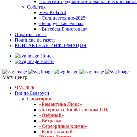
Полесский радиационно-экологический запо
События
Viva Kola Art
«Солнцестояние-2025»
«Белорусская Эльба»
«Витебский листопад»
Обратная связь
Подписка на газету
КОНТАКТНАЯ ИНФОРМАЦИЯ
Поиск
Войти
Матч-центр
ЧМ-2026
Гид по Беларуси
Санатории
«Романтика Люкс»
Интервью с Болбатовским Г.Н.
«Озёрный»
«Ветразь»
«Серебряные ключи»
«Кристальный»