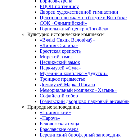
Борисов-Арена
РЦОП по теннису
Дворец художественной гимнастики
Центр по прыжкам на батуте в Витебске
СОК «Олимпийский»
Горнолыжный центр «Логойск»
Культурно-исторические комплексы
«Вялікі Свяцк Валовічаў»
«Линия Сталина»
Брестская крепость
Мирский замок
Несвижский замок
Парк-музей «Сула»
Музейный комплекс «Дудутки»
Троицкое предместье
Дом-музей Марка Шагала
Мемориальный комплекс «Хатынь»
Софийский собор
Гомельский дворцово-парковый ансамбль
Природные заповедники
«Припятский»
«Нарочь»
Беловежская пуща
Браславские озера
Березинский биосферный заповедник