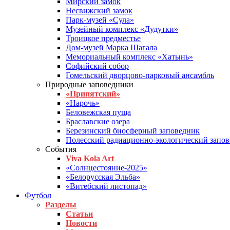
Мирский замок
Несвижский замок
Парк-музей «Сула»
Музейный комплекс «Дудутки»
Троицкое предместье
Дом-музей Марка Шагала
Мемориальный комплекс «Хатынь»
Софийский собор
Гомельский дворцово-парковый ансамбль
Природные заповедники
«Припятский»
«Нарочь»
Беловежская пуща
Браславские озера
Березинский биосферный заповедник
Полесский радиационно-экологический запо
События
Viva Kola Art
«Солнцестояние-2025»
«Белорусская Эльба»
«Витебский листопад»
Футбол
Разделы
Статьи
Новости