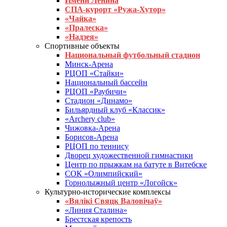
Имени Ленина
СПА-курорт «Ружа-Хутор»
«Чайка»
«Пралеска»
«Надзея»
Спортивные объекты
Национальный футбольный стадион
Минск-Арена
РЦОП «Стайки»
Национальный бассейн
РЦОП «Раубичи»
Стадион «Динамо»
Бильярдный клуб «Классик»
«Archery club»
Чижовка-Арена
Борисов-Арена
РЦОП по теннису
Дворец художественной гимнастики
Центр по прыжкам на батуте в Витебске
СОК «Олимпийский»
Горнолыжный центр «Логойск»
Культурно-исторические комплексы
«Вялікі Свяцк Валовічаў»
«Линия Сталина»
Брестская крепость