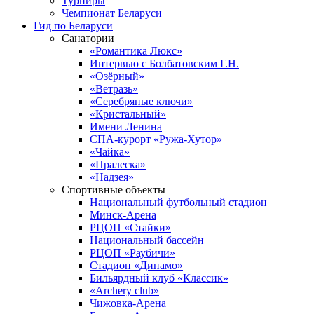
Турниры
Чемпионат Беларуси
Гид по Беларуси
Санатории
«Романтика Люкс»
Интервью с Болбатовским Г.Н.
«Озёрный»
«Ветразь»
«Серебряные ключи»
«Кристальный»
Имени Ленина
СПА-курорт «Ружа-Хутор»
«Чайка»
«Пралеска»
«Надзея»
Спортивные объекты
Национальный футбольный стадион
Минск-Арена
РЦОП «Стайки»
Национальный бассейн
РЦОП «Раубичи»
Стадион «Динамо»
Бильярдный клуб «Классик»
«Archery club»
Чижовка-Арена