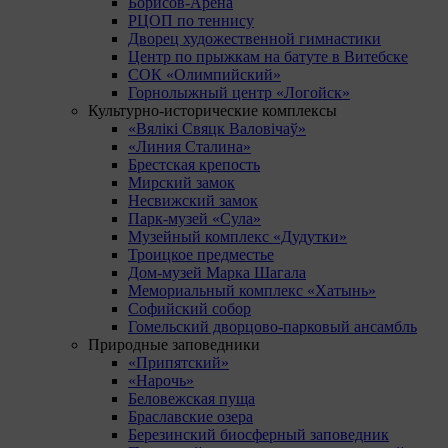
Борисов-Арена
РЦОП по теннису
Дворец художественной гимнастики
Центр по прыжкам на батуте в Витебске
СОК «Олимпийский»
Горнолыжный центр «Логойск»
Культурно-исторические комплексы
«Вялікі Свяцк Валовічаў»
«Линия Сталина»
Брестская крепость
Мирский замок
Несвижский замок
Парк-музей «Сула»
Музейный комплекс «Дудутки»
Троицкое предместье
Дом-музей Марка Шагала
Мемориальный комплекс «Хатынь»
Софийский собор
Гомельский дворцово-парковый ансамбль
Природные заповедники
«Припятский»
«Нарочь»
Беловежская пуща
Браславские озера
Березинский биосферный заповедник