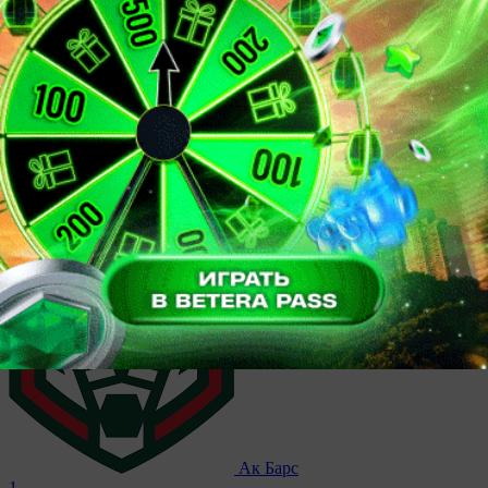
Авангард
3
30 декабря 2018, 00:00
КХЛ.
Ак Барс
1