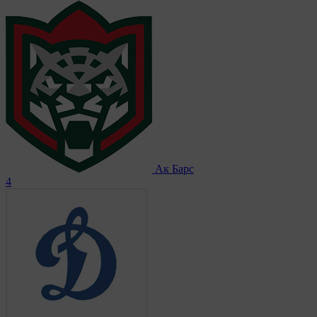
Ак Барс
4