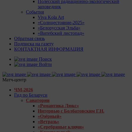
Полесский радиационно-экологический
заповедник
События
Viva Kola Art
«Солнцестояние-2025»
«Белорусская Эльба»
«Витебский листопад»
Обратная связь
Подписка на газету
КОНТАКТНАЯ ИНФОРМАЦИЯ
Поиск
Войти
Матч-центр
ЧМ-2026
Гид по Беларуси
Санатории
«Романтика Люкс»
Интервью с Болбатовским Г.Н.
«Озёрный»
«Ветразь»
«Серебряные ключи»