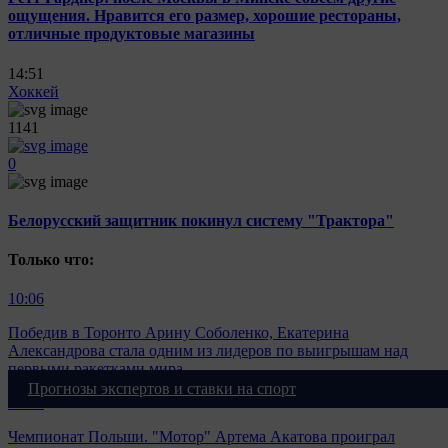
ощущения. Нравится его размер, хорошие рестораны,
отличные продуктовые магазины
14:51
Хоккей
1141
0
Белорусский защитник покинул систему "Трактора"
Только что:
10:06
Победив в Торонто Арину Соболенко, Екатерина
Александрова стала одним из лидеров по выигрышам над
первыми ракетками мира
Прогнозы экспертов и ставки на спорт
09:47
Чемпионат Польши. "Мотор" Артема Акатова проиграл