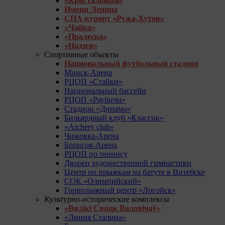
«Кристальный»
Имени Ленина
СПА-курорт «Ружа-Хутор»
«Чайка»
«Пралеска»
«Надзея»
Спортивные объекты
Национальный футбольный стадион
Минск-Арена
РЦОП «Стайки»
Национальный бассейн
РЦОП «Раубичи»
Стадион «Динамо»
Бильярдный клуб «Классик»
«Archery club»
Чижовка-Арена
Борисов-Арена
РЦОП по теннису
Дворец художественной гимнастики
Центр по прыжкам на батуте в Витебске
СОК «Олимпийский»
Горнолыжный центр «Логойск»
Культурно-исторические комплексы
«Вялікі Свяцк Валовічаў»
«Линия Сталина»