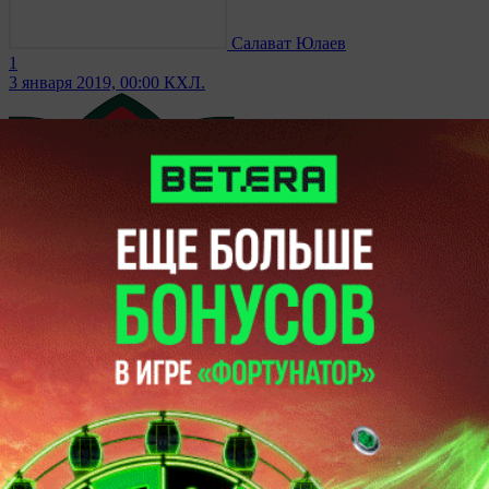
Салават Юлаев
1
3 января 2019, 00:00
КХЛ.
Ак Барс
4