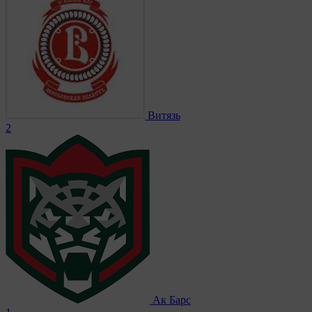
Витязь
2
Ак Барс