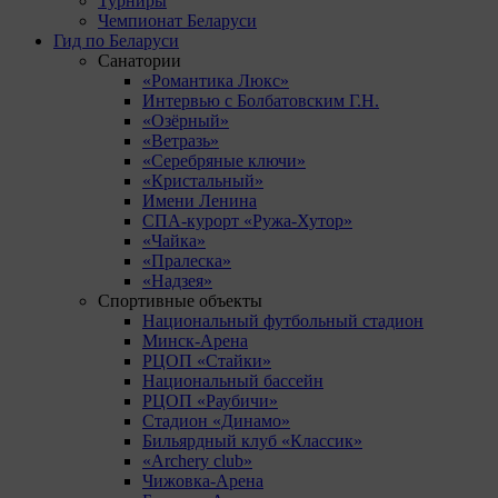
Турниры
Чемпионат Беларуси
Гид по Беларуси
Санатории
«Романтика Люкс»
Интервью с Болбатовским Г.Н.
«Озёрный»
«Ветразь»
«Серебряные ключи»
«Кристальный»
Имени Ленина
СПА-курорт «Ружа-Хутор»
«Чайка»
«Пралеска»
«Надзея»
Спортивные объекты
Национальный футбольный стадион
Минск-Арена
РЦОП «Стайки»
Национальный бассейн
РЦОП «Раубичи»
Стадион «Динамо»
Бильярдный клуб «Классик»
«Archery club»
Чижовка-Арена