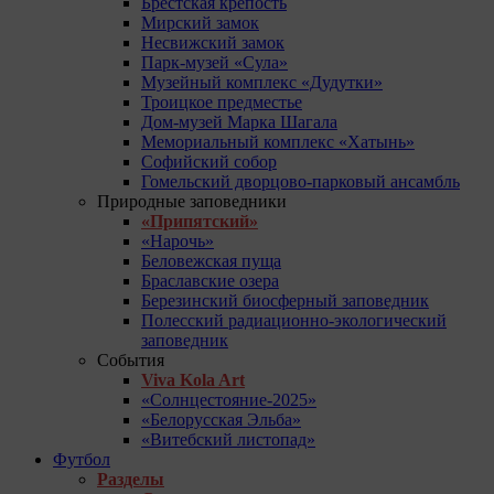
Брестская крепость
Мирский замок
Несвижский замок
Парк-музей «Сула»
Музейный комплекс «Дудутки»
Троицкое предместье
Дом-музей Марка Шагала
Мемориальный комплекс «Хатынь»
Софийский собор
Гомельский дворцово-парковый ансамбль
Природные заповедники
«Припятский»
«Нарочь»
Беловежская пуща
Браславские озера
Березинский биосферный заповедник
Полесский радиационно-экологический
заповедник
События
Viva Kola Art
«Солнцестояние-2025»
«Белорусская Эльба»
«Витебский листопад»
Футбол
Разделы