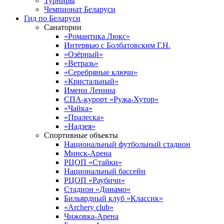
Турниры
Чемпионат Беларуси
Гид по Беларуси
Санатории
«Романтика Люкс»
Интервью с Болбатовским Г.Н.
«Озёрный»
«Ветразь»
«Серебряные ключи»
«Кристальный»
Имени Ленина
СПА-курорт «Ружа-Хутор»
«Чайка»
«Пралеска»
«Надзея»
Спортивные объекты
Национальный футбольный стадион
Минск-Арена
РЦОП «Стайки»
Национальный бассейн
РЦОП «Раубичи»
Стадион «Динамо»
Бильярдный клуб «Классик»
«Archery club»
Чижовка-Арена