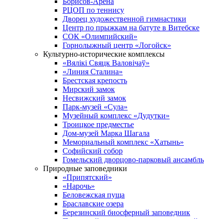
Борисов-Арена
РЦОП по теннису
Дворец художественной гимнастики
Центр по прыжкам на батуте в Витебске
СОК «Олимпийский»
Горнолыжный центр «Логойск»
Культурно-исторические комплексы
«Вялікі Свяцк Валовічаў»
«Линия Сталина»
Брестская крепость
Мирский замок
Несвижский замок
Парк-музей «Сула»
Музейный комплекс «Дудутки»
Троицкое предместье
Дом-музей Марка Шагала
Мемориальный комплекс «Хатынь»
Софийский собор
Гомельский дворцово-парковый ансамбль
Природные заповедники
«Припятский»
«Нарочь»
Беловежская пуща
Браславские озера
Березинский биосферный заповедник