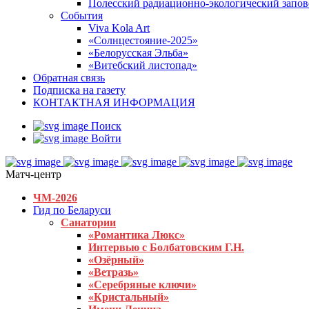
Полесский радиационно-экологический запо
События
Viva Kola Art
«Солнцестояние-2025»
«Белорусская Эльба»
«Витебский листопад»
Обратная связь
Подписка на газету
КОНТАКТНАЯ ИНФОРМАЦИЯ
Поиск
Войти
Матч-центр
ЧМ-2026
Гид по Беларуси
Санатории
«Романтика Люкс»
Интервью с Болбатовским Г.Н.
«Озёрный»
«Ветразь»
«Серебряные ключи»
«Кристальный»