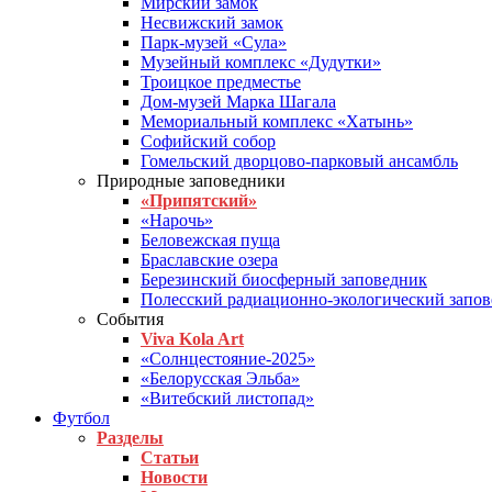
Мирский замок
Несвижский замок
Парк-музей «Сула»
Музейный комплекс «Дудутки»
Троицкое предместье
Дом-музей Марка Шагала
Мемориальный комплекс «Хатынь»
Софийский собор
Гомельский дворцово-парковый ансамбль
Природные заповедники
«Припятский»
«Нарочь»
Беловежская пуща
Браславские озера
Березинский биосферный заповедник
Полесский радиационно-экологический запо
События
Viva Kola Art
«Солнцестояние-2025»
«Белорусская Эльба»
«Витебский листопад»
Футбол
Разделы
Статьи
Новости