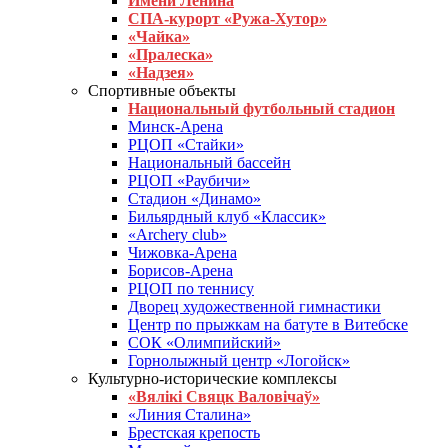
Имени Ленина
СПА-курорт «Ружа-Хутор»
«Чайка»
«Пралеска»
«Надзея»
Спортивные объекты
Национальный футбольный стадион
Минск-Арена
РЦОП «Стайки»
Национальный бассейн
РЦОП «Раубичи»
Стадион «Динамо»
Бильярдный клуб «Классик»
«Archery club»
Чижовка-Арена
Борисов-Арена
РЦОП по теннису
Дворец художественной гимнастики
Центр по прыжкам на батуте в Витебске
СОК «Олимпийский»
Горнолыжный центр «Логойск»
Культурно-исторические комплексы
«Вялікі Свяцк Валовічаў»
«Линия Сталина»
Брестская крепость