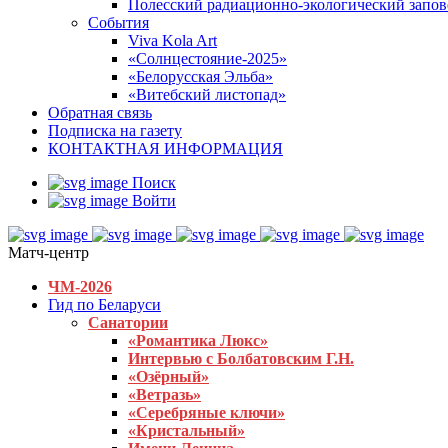
Полесский радиационно-экологический запо
События
Viva Kola Art
«Солнцестояние-2025»
«Белорусская Эльба»
«Витебский листопад»
Обратная связь
Подписка на газету
КОНТАКТНАЯ ИНФОРМАЦИЯ
Поиск
Войти
Матч-центр
ЧМ-2026
Гид по Беларуси
Санатории
«Романтика Люкс»
Интервью с Болбатовским Г.Н.
«Озёрный»
«Ветразь»
«Серебряные ключи»
«Кристальный»