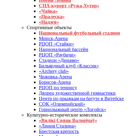
Имени Ленина
СПА-курорт «Ружа-Хутор»
«Чайка»
«Пралеска»
«Надзея»
Спортивные объекты
Национальный футбольный стадион
Минск-Арена
РЦОП «Стайки»
Национальный бассейн
РЦОП «Раубичи»
Стадион «Динамо»
Бильярдный клуб «Классик»
«Archery club»
Чижовка-Арена
Борисов-Арена
РЦОП по теннису
Дворец художественной гимнастики
Центр по прыжкам на батуте в Витебске
СОК «Олимпийский»
Горнолыжный центр «Логойск»
Культурно-исторические комплексы
«Вялікі Свяцк Валовічаў»
«Линия Сталина»
Брестская крепость