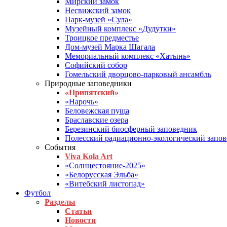
Мирский замок
Несвижский замок
Парк-музей «Сула»
Музейный комплекс «Дудутки»
Троицкое предместье
Дом-музей Марка Шагала
Мемориальный комплекс «Хатынь»
Софийский собор
Гомельский дворцово-парковый ансамбль
Природные заповедники
«Припятский»
«Нарочь»
Беловежская пуща
Браславские озера
Березинский биосферный заповедник
Полесский радиационно-экологический запо
События
Viva Kola Art
«Солнцестояние-2025»
«Белорусская Эльба»
«Витебский листопад»
Футбол
Разделы
Статьи
Новости