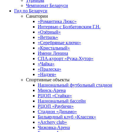
Турниры
Чемпионат Беларуси
Гид по Беларуси
Санатории
«Романтика Люкс»
Интервью с Болбатовским Г.Н.
«Озёрный»
«Ветразь»
«Серебряные ключи»
«Кристальный»
Имени Ленина
СПА-курорт «Ружа-Хутор»
«Чайка»
«Пралеска»
«Надзея»
Спортивные объекты
Национальный футбольный стадион
Минск-Арена
РЦОП «Стайки»
Национальный бассейн
РЦОП «Раубичи»
Стадион «Динамо»
Бильярдный клуб «Классик»
«Archery club»
Чижовка-Арена