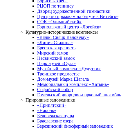
Борисов-Арена
РЦОП по теннису
Дворец художественной гимнастики
Центр по прыжкам на батуте в Витебске
СОК «Олимпийский»
Горнолыжный центр «Логойск»
Культурно-исторические комплексы
«Вялікі Свяцк Валовічаў»
«Линия Сталина»
Брестская крепость
Мирский замок
Несвижский замок
Парк-музей «Сула»
Музейный комплекс «Дудутки»
Троицкое предместье
Дом-музей Марка Шагала
Мемориальный комплекс «Хатынь»
Софийский собор
Гомельский дворцово-парковый ансамбль
Природные заповедники
«Припятский»
«Нарочь»
Беловежская пуща
Браславские озера
Березинский биосферный заповедник