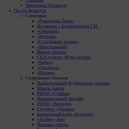
Турниры
Чемпионат Беларуси
Гид по Беларуси
Санатории
«Романтика Люкс»
Интервью с Болбатовским Г.Н.
«Озёрный»
«Ветразь»
«Серебряные ключи»
«Кристальный»
Имени Ленина
СПА-курорт «Ружа-Хутор»
«Чайка»
«Пралеска»
«Надзея»
Спортивные объекты
Национальный футбольный стадион
Минск-Арена
РЦОП «Стайки»
Национальный бассейн
РЦОП «Раубичи»
Стадион «Динамо»
Бильярдный клуб «Классик»
«Archery club»
Чижовка-Арена