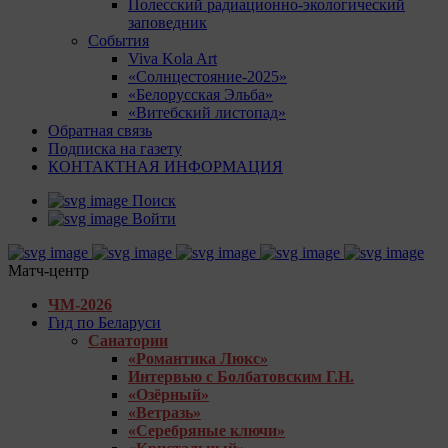
Полесский радиационно-экологический
заповедник
События
Viva Kola Art
«Солнцестояние-2025»
«Белорусская Эльба»
«Витебский листопад»
Обратная связь
Подписка на газету
КОНТАКТНАЯ ИНФОРМАЦИЯ
Поиск
Войти
Матч-центр
ЧМ-2026
Гид по Беларуси
Санатории
«Романтика Люкс»
Интервью с Болбатовским Г.Н.
«Озёрный»
«Ветразь»
«Серебряные ключи»