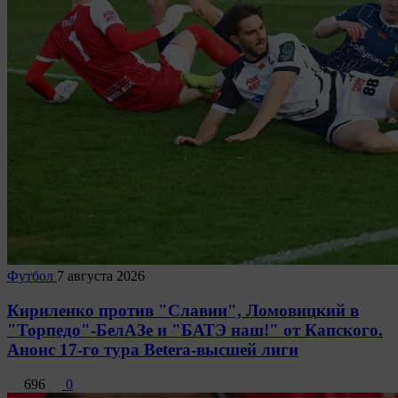
Футбол
7 августа 2026
Кириленко против "Славии", Ломовицкий в
"Торпедо"-БелАЗе и "БАТЭ наш!" от Капского.
Анонс 17-го тура Betera-высшей лиги
696
0