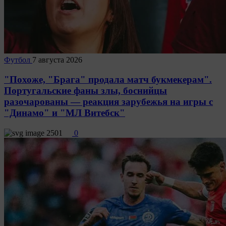
Футбол
7 августа 2026
"Похоже, "Брага" продала матч букмекерам".
Португальские фаны злы, боснийцы
разочарованы — реакция зарубежья на игры с
"Динамо" и "МЛ Витебск"
2501
0