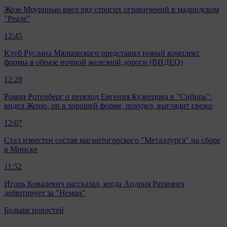
Жозе Моуринью ввел ряд строгих ограничений в мадридском
"Реале"
12:45
Клуб Руслана Мялковского представил новый комплект
формы в образе ночной железной дороги (ВИДЕО)
12:28
Роман Ротенберг о переход Евгения Кузнецова в "Сибирь":
видел Женю, он в хорошей форме, похудел, выглядит свежо
12:07
Стал известен состав магнитогорского "Металлурга" на сборе
в Минске
11:52
Игорь Ковалевич рассказал, когда Андрия Раткович
дебютирует за "Неман"
Больше новостей