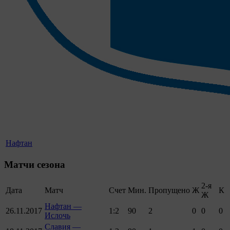
Нафтан
Матчи сезона
2-я
Дата
Матч
Счет
Мин.
Пропущено
Ж
К
Ж
Нафтан —
26.11.2017
1:2
90
2
0
0
0
Ислочь
Славия —