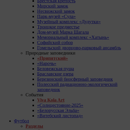
Брестская крепость
Мирский замок
Несвижский замок
Парк-музей «Сула»
Музейный комплекс «Дудутки»
Троицкое предместье
Дом-музей Марка Шагала
Мемориальный комплекс «Хатынь»
Софийский собор
Гомельский дворцово-парковый ансамбль
Природные заповедники
«Припятский»
«Нарочь»
Беловежская пуща
Браславские озера
Березинский биосферный заповедник
Полесский радиационно-экологический
заповедник
События
Viva Kola Art
«Солнцестояние-2025»
«Белорусская Эльба»
«Витебский листопад»
Футбол
Разделы