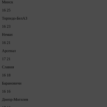
Минск
16
25
Торпедо-БелАЗ
16
23
Неман
16
21
Арсенал
17
21
Славия
16
18
Барановичи
16
16
Днепр-Могилев