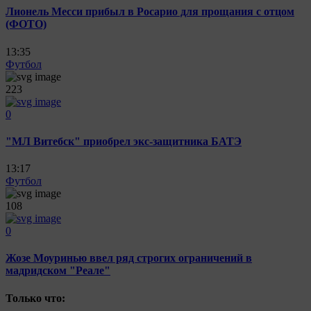
Лионель Месси прибыл в Росарио для прощания с отцом
(ФОТО)
13:35
Футбол
223
0
"МЛ Витебск" приобрел экс-защитника БАТЭ
13:17
Футбол
108
0
Жозе Моуринью ввел ряд строгих ограничений в
мадридском "Реале"
Только что: