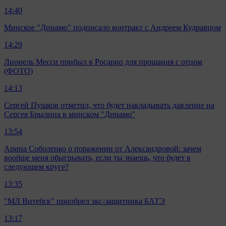
14:40
Минское "Динамо" подписало контракт с Андреем Кудравцом
14:29
Лионель Месси прибыл в Росарио для прощания с отцом
(ФОТО)
14:13
Сергей Пушков отметил, что будет накладывать давление на
Сергея Брылина в минском "Динамо"
13:54
Арина Соболенко о поражении от Александровой: зачем
вообще меня обыгрывать, если ты знаешь, что будет в
следующем круге?
13:35
"МЛ Витебск" приобрел экс-защитника БАТЭ
13:17