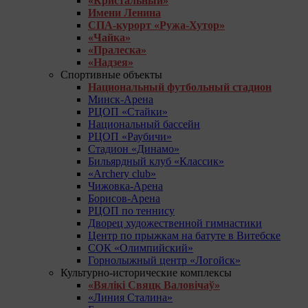
«Кристальный»
Имени Ленина
СПА-курорт «Ружа-Хутор»
«Чайка»
«Пралеска»
«Надзея»
Спортивные объекты
Национальный футбольный стадион
Минск-Арена
РЦОП «Стайки»
Национальный бассейн
РЦОП «Раубичи»
Стадион «Динамо»
Бильярдный клуб «Классик»
«Archery club»
Чижовка-Арена
Борисов-Арена
РЦОП по теннису
Дворец художественной гимнастики
Центр по прыжкам на батуте в Витебске
СОК «Олимпийский»
Горнолыжный центр «Логойск»
Культурно-исторические комплексы
«Вялікі Свяцк Валовічаў»
«Линия Сталина»