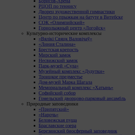
Борисов-Арена
РЦОП по теннису
Дворец художественной гимнастики
Центр по прыжкам на батуте в Витебске
СОК «Олимпийский»
Горнолыжный центр «Логойск»
Культурно-исторические комплексы
«Вялікі Свяцк Валовічаў»
«Линия Сталина»
Брестская крепость
Мирский замок
Несвижский замок
Парк-музей «Сула»
Музейный комплекс «Дудутки»
Троицкое предместье
Дом-музей Марка Шагала
Мемориальный комплекс «Хатынь»
Софийский собор
Гомельский дворцово-парковый ансамбль
Природные заповедники
«Припятский»
«Нарочь»
Беловежская пуща
Браславские озера
Березинский биосферный заповедник