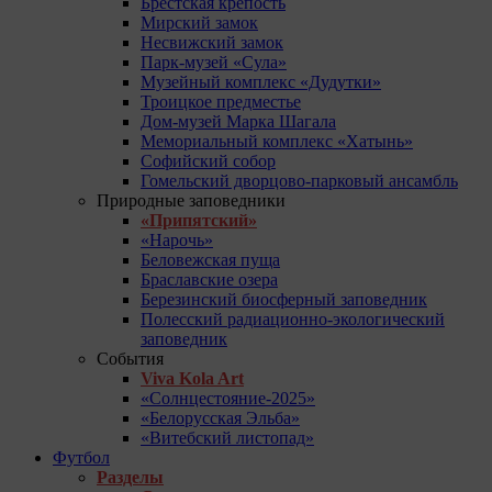
Брестская крепость
Мирский замок
Несвижский замок
Парк-музей «Сула»
Музейный комплекс «Дудутки»
Троицкое предместье
Дом-музей Марка Шагала
Мемориальный комплекс «Хатынь»
Софийский собор
Гомельский дворцово-парковый ансамбль
Природные заповедники
«Припятский»
«Нарочь»
Беловежская пуща
Браславские озера
Березинский биосферный заповедник
Полесский радиационно-экологический
заповедник
События
Viva Kola Art
«Солнцестояние-2025»
«Белорусская Эльба»
«Витебский листопад»
Футбол
Разделы