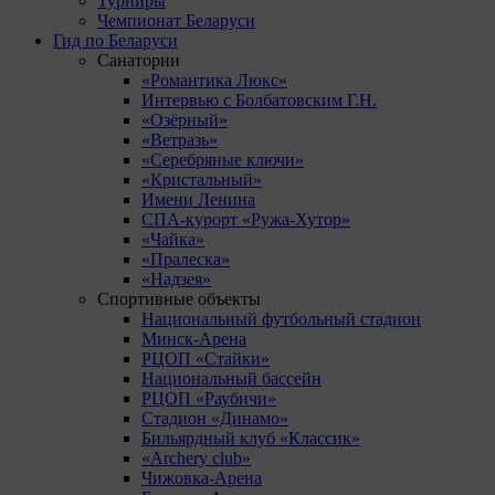
Турниры
Чемпионат Беларуси
Гид по Беларуси
Санатории
«Романтика Люкс»
Интервью с Болбатовским Г.Н.
«Озёрный»
«Ветразь»
«Серебряные ключи»
«Кристальный»
Имени Ленина
СПА-курорт «Ружа-Хутор»
«Чайка»
«Пралеска»
«Надзея»
Спортивные объекты
Национальный футбольный стадион
Минск-Арена
РЦОП «Стайки»
Национальный бассейн
РЦОП «Раубичи»
Стадион «Динамо»
Бильярдный клуб «Классик»
«Archery club»
Чижовка-Арена