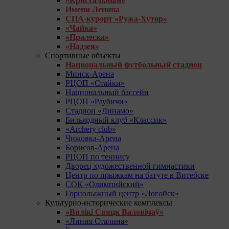
«Кристальный»
Имени Ленина
СПА-курорт «Ружа-Хутор»
«Чайка»
«Пралеска»
«Надзея»
Спортивные объекты
Национальный футбольный стадион
Минск-Арена
РЦОП «Стайки»
Национальный бассейн
РЦОП «Раубичи»
Стадион «Динамо»
Бильярдный клуб «Классик»
«Archery club»
Чижовка-Арена
Борисов-Арена
РЦОП по теннису
Дворец художественной гимнастики
Центр по прыжкам на батуте в Витебске
СОК «Олимпийский»
Горнолыжный центр «Логойск»
Культурно-исторические комплексы
«Вялікі Свяцк Валовічаў»
«Линия Сталина»