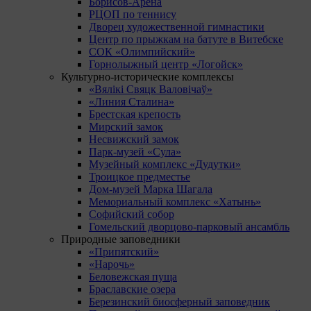
Борисов-Арена
РЦОП по теннису
Дворец художественной гимнастики
Центр по прыжкам на батуте в Витебске
СОК «Олимпийский»
Горнолыжный центр «Логойск»
Культурно-исторические комплексы
«Вялікі Свяцк Валовічаў»
«Линия Сталина»
Брестская крепость
Мирский замок
Несвижский замок
Парк-музей «Сула»
Музейный комплекс «Дудутки»
Троицкое предместье
Дом-музей Марка Шагала
Мемориальный комплекс «Хатынь»
Софийский собор
Гомельский дворцово-парковый ансамбль
Природные заповедники
«Припятский»
«Нарочь»
Беловежская пуща
Браславские озера
Березинский биосферный заповедник