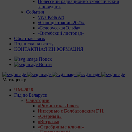
Полесский радиационно-экологический
заповедник
События
Viva Kola Art
«Солнцестояние-2025»
«Белорусская Эльба»
«Витебский листопад»
Обратная связь
Подписка на газету
КОНТАКТНАЯ ИНФОРМАЦИЯ
Поиск
Войти
Матч-центр
ЧМ-2026
Гид по Беларуси
Санатории
«Романтика Люкс»
Интервью с Болбатовским Г.Н.
«Озёрный»
«Ветразь»
«Серебряные ключи»