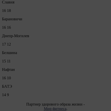
Славия
16
18
Барановичи
16
16
Днепр-Могилев
17
12
Белшина
15
11
Нафтан
16
10
БАТЭ
14
9
Партнер здорового образа жизни -
Мир фитнеса
.