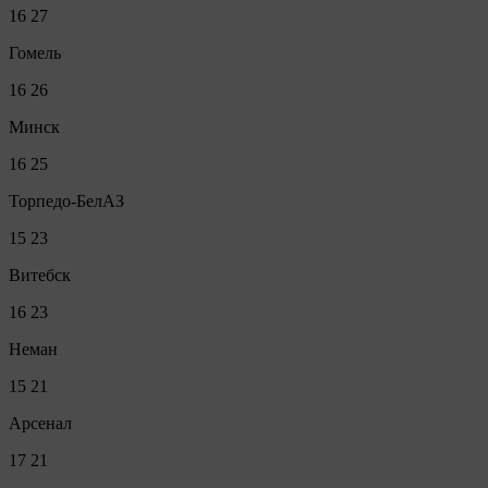
16
27
Гомель
16
26
Минск
16
25
Торпедо-БелАЗ
15
23
Витебск
16
23
Неман
15
21
Арсенал
17
21