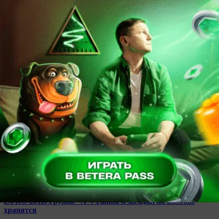
0
EURO-2012. Талисманы. Славек и Славко
21:17
Прессбол
714
0
EURO-2012. Мозаика. Доллары и EURO
21:17
Прессбол
942
0
EURO-2012. Группа "А". Тайны и загадки на Востоке
хранятся