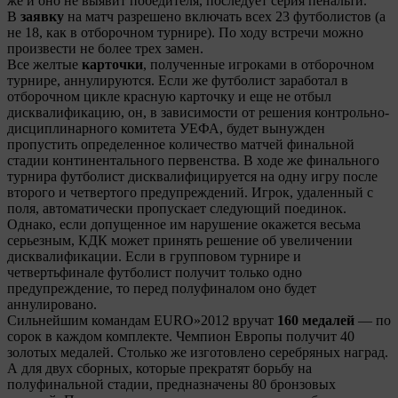
же и оно не выявит победителя, последует серия пенальти.
В
заявку
на матч разрешено включать всех 23 футболистов (а
не 18, как в отборочном турнире). По ходу встречи можно
произвести не более трех замен.
Все желтые
карточки
, полученные игроками в отборочном
турнире, аннулируются. Если же футболист заработал в
отборочном цикле красную карточку и еще не отбыл
дисквалификацию, он, в зависимости от решения контрольно-
дисциплинарного комитета УЕФА, будет вынужден
пропустить определенное количество матчей финальной
стадии континентального первенства. В ходе же финального
турнира футболист дисквалифицируется на одну игру после
второго и четвертого предупреждений. Игрок, удаленный с
поля, автоматически пропускает следующий поединок.
Однако, если допущенное им нарушение окажется весьма
серьезным, КДК может принять решение об увеличении
дисквалификации. Если в групповом турнире и
четвертьфинале футболист получит только одно
предупреждение, то перед полуфиналом оно будет
аннулировано.
Сильнейшим командам EURO»2012 вручат
160 медалей
— по
сорок в каждом комплекте. Чемпион Европы получит 40
золотых медалей. Столько же изготовлено серебряных наград.
А для двух сборных, которые прекратят борьбу на
полуфинальной стадии, предназначены 80 бронзовых