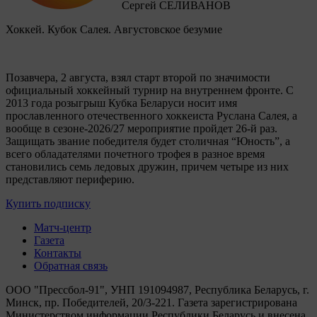
Сергей СЕЛИВАНОВ
Хоккей. Кубок Салея. Августовское безумие
Позавчера, 2 августа, взял старт второй по значимости
официальный хоккейный турнир на внутреннем фронте. C
2013 года розыгрыш Кубка Беларуси носит имя
прославленного отечественного хоккеиста Руслана Салея, а
вообще в сезоне-2026/27 мероприятие пройдет 26-й раз.
Защищать звание победителя будет столичная “Юность”, а
всего обладателями почетного трофея в разное время
становились семь ледовых дружин, причем четыре из них
представляют периферию.
Купить подписку
Матч-центр
Газета
Контакты
Обратная связь
ООО "Прессбол-91", УНП 191094987, Республика Беларусь, г.
Минск, пр. Победителей, 20/3-221. Газета зарегистрирована
Министерством информации Республики Беларусь и внесена