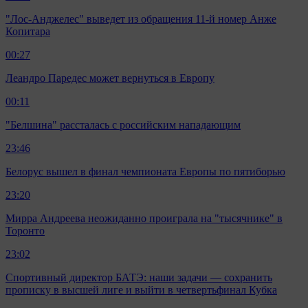
"Лос-Анджелес" выведет из обращения 11-й номер Анже
Копитара
00:27
Леандро Паредес может вернуться в Европу
00:11
"Белшина" рассталась с российским нападающим
23:46
Белорус вышел в финал чемпионата Европы по пятиборью
23:20
Мирра Андреева неожиданно проиграла на "тысячнике" в
Торонто
23:02
Спортивный директор БАТЭ: наши задачи — сохранить
прописку в высшей лиге и выйти в четвертьфинал Кубка