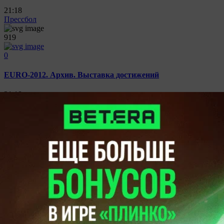
21:18
Прессбол
919
0
EURO-2012. Архив. Выставка достижений
21:18
Прессбол
1064
0
EURO-2012. Пролог на троих. Старый Свет в твоем окне
21:17
Прессбол
1089