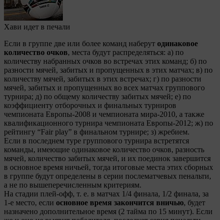
Хави идет в печали
Если в группе две или более команд наберут
одинаковое
количество очков
, места будут распределяться: а) по
количеству набранных очков во встречах этих команд; б) по
разности мячей, забитых и пропущенных в этих матчах; в) по
количеству мячей, забитых в этих встречах; г) по разности
мячей, забитых и пропущенных во всех матчах группового
турнира; д) по общему количеству забитых мячей; е) по
коэффициенту отборочных и финальных турниров
чемпионата Европы-2008 и чемпионата мира-2010, а также
квалификационного турнира чемпионата Европы-2012; ж) по
рейтингу “Fair play” в финальном турнире; з) жребием.
Если в последнем туре группового турнира встретятся
команды, имеющие одинаковое количество очков, разность
мячей, количество забитых мячей, и их поединок завершится
в основное время ничьей, тогда итоговые места этих сборных
в группе будут определены в серии послематчевых пенальти,
а не по вышеперечисленным критериям.
На стадии плей-офф, т. е. в матчах 1/4 финала, 1/2 финала, за
1-е место, если
основное время закончится вничью
, будет
назначено дополнительное время (2 тайма по 15 минут). Если