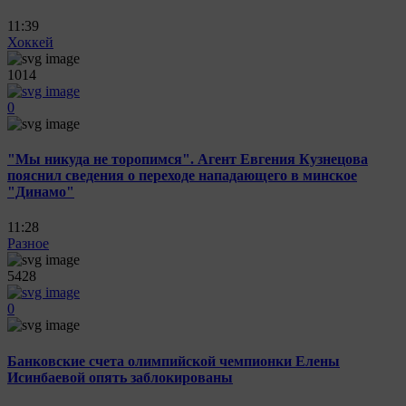
11:39
Хоккей
1014
0
"Мы никуда не торопимся". Агент Евгения Кузнецова
пояснил сведения о переходе нападающего в минское
"Динамо"
11:28
Разное
5428
0
Банковские счета олимпийской чемпионки Елены
Исинбаевой опять заблокированы