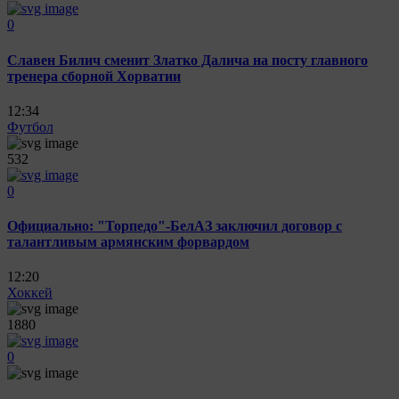
0
Славен Билич сменит Златко Далича на посту главного
тренера сборной Хорватии
12:34
Футбол
532
0
Официально: "Торпедо"-БелАЗ заключил договор с
талантливым армянским форвардом
12:20
Хоккей
1880
0