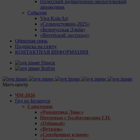
Полесский радиационно-экологический
заповедник
События
Viva Kola Art
«Солнцестояние-2025»
«Белорусская Эльба»
«Витебский листопад»
Обратная связь
Подписка на газету
КОНТАКТНАЯ ИНФОРМАЦИЯ
Поиск
Войти
Матч-центр
ЧМ-2026
Гид по Беларуси
Санатории
«Романтика Люкс»
Интервью с Болбатовским Г.Н.
«Озёрный»
«Ветразь»
«Серебряные ключи»