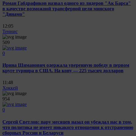
Роман Габдрафиков назвал одного из лидеров "Ак Барса"
в качестве возможной трансферной цели минского
"Динамо"
12:05
Теннис
509
0
Ирина Шиманович одержала уверенную победу в первом
круге турнира в США. На кону — 225 тысяч долларов
11:48
Хоккей
954
0
Сергей Светлов: пару месяцев назад он убеждал нас в том,
что политика не имеет никакого отношения к отстранению
сборных России и Беларуси