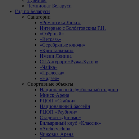
Турниры
Чемпионат Беларуси
Гид по Беларуси
Санатории
«Романтика Люкс»
Интервью с Болбатовским Г.Н.
«Озёрный»
«Ветразь»
«Серебряные ключи»
«Кристальный»
Имени Ленина
СПА-курорт «Ружа-Хутор»
«Чайка»
«Пралеска»
«Надзея»
Спортивные объекты
Национальный футбольный стадион
Минск-Арена
РЦОП «Стайки»
Национальный бассейн
РЦОП «Раубичи»
Стадион «Динамо»
Бильярдный клуб «Классик»
«Archery club»
Чижовка-Арена