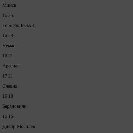
Минск
16
25
Торпедо-БелАЗ
16
23
Неман
16
21
Арсенал
17
21
Славия
16
18
Барановичи
16
16
Днепр-Могилев