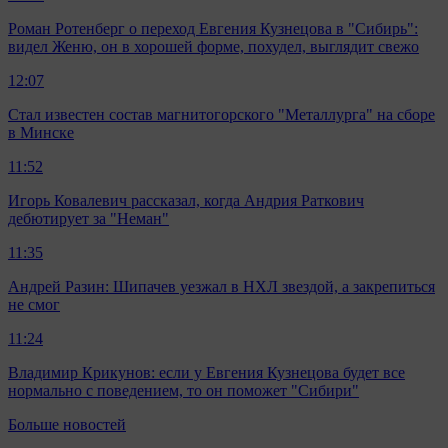
Роман Ротенберг о переход Евгения Кузнецова в "Сибирь":
видел Женю, он в хорошей форме, похудел, выглядит свежо
12:07
Стал известен состав магнитогорского "Металлурга" на сборе
в Минске
11:52
Игорь Ковалевич рассказал, когда Андрия Раткович
дебютирует за "Неман"
11:35
Андрей Разин: Шипачев уезжал в НХЛ звездой, а закрепиться
не смог
11:24
Владимир Крикунов: если у Евгения Кузнецова будет все
нормально с поведением, то он поможет "Сибири"
Больше новостей