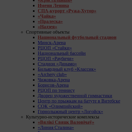
«Кристальный»
Имени Ленина
СПА-курорт «Ружа-Хутор»
«Чайка»
«Пралеска»
«Надзея»
Спортивные объекты
Национальный футбольный стадион
Минск-Арена
РЦОП «Стайки»
Национальный бассейн
РЦОП «Раубичи»
Стадион «Динамо»
Бильярдный клуб «Классик»
«Archery club»
Чижовка-Арена
Борисов-Арена
РЦОП по теннису
Дворец художественной гимнастики
Центр по прыжкам на батуте в Витебске
СОК «Олимпийский»
Горнолыжный центр «Логойск»
Культурно-исторические комплексы
«Вялікі Свяцк Валовічаў»
«Линия Сталина»