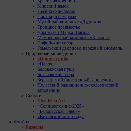
Брестская крепость
Мирский замок
Несвижский замок
Парк-музей «Сула»
Музейный комплекс «Дудутки»
Троицкое предместье
Дом-музей Марка Шагала
Мемориальный комплекс «Хатынь»
Софийский собор
Гомельский дворцово-парковый ансамбль
Природные заповедники
«Припятский»
«Нарочь»
Беловежская пуща
Браславские озера
Березинский биосферный заповедник
Полесский радиационно-экологический
заповедник
События
Viva Kola Art
«Солнцестояние-2025»
«Белорусская Эльба»
«Витебский листопад»
Футбол
Разделы