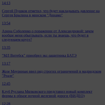
14:13
Сергей Пушков отметил, что будет накладывать давление на
Сергея Брылина в минском "Динамо"
13:54
Арина Соболенко о поражении от Александровой: зачем
вообще меня обыгрывать, если ты знаешь, что будет в
следующем круге?
13:35
"МЛ Витебск" приобрел экс-защитника БАТЭ
13:17
Жозе Моуринью ввел ряд строгих ограничений в мадридском
"Реале"
12:45
Клуб Руслана Мялковского представил новый комплект
формы в образе ночной железной дороги (ВИДЕО)
12:28