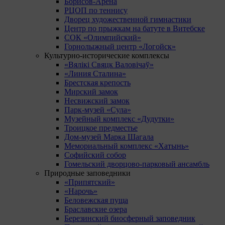
Борисов-Арена
РЦОП по теннису
Дворец художественной гимнастики
Центр по прыжкам на батуте в Витебске
СОК «Олимпийский»
Горнолыжный центр «Логойск»
Культурно-исторические комплексы
«Вялікі Свяцк Валовічаў»
«Линия Сталина»
Брестская крепость
Мирский замок
Несвижский замок
Парк-музей «Сула»
Музейный комплекс «Дудутки»
Троицкое предместье
Дом-музей Марка Шагала
Мемориальный комплекс «Хатынь»
Софийский собор
Гомельский дворцово-парковый ансамбль
Природные заповедники
«Припятский»
«Нарочь»
Беловежская пуща
Браславские озера
Березинский биосферный заповедник