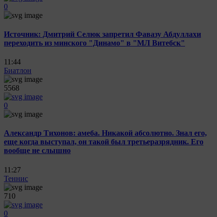
0
Источник: Дмитрий Селюк запретил Фавазу Абдуллахи
переходить из минского "Динамо" в "МЛ Витебск"
11:44
Биатлон
5568
0
Александр Тихонов: амеба. Никакой абсолютно. Знал его,
еще когда выступал, он такой был третьеразрядник. Его
вообще не слышно
11:27
Теннис
710
0