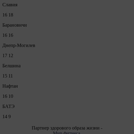
Славия
16
18
Барановичи
16
16
Днепр-Могилев
17
12
Белшина
15
11
Нафтан
16
10
БАТЭ
14
9
Партнер здорового образа жизни -
Мир фитнеса
.