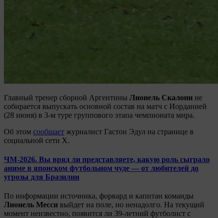
Главный тренер сборной Аргентины
Лионель Скалони
не
собирается выпускать основной состав на матч с Иорданией
(28 июня) в 3-м туре группового этапа чемпионата мира.
Об этом
сообщает
журналист Гастон Эдул на странице в
социальной сети X.
ЧМ-2026. Вы вряд ли представляете, какую роль сыграло
аниме в японском футбольном чуде — от любителей до
угрозы для Бразилии
По информации источника, форвард и капитан команды
Лионель Месси
выйдет на поле, но ненадолго. На текущий
момент неизвестно, появится ли 39-летний футболист с