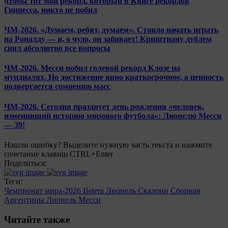
чтобы тот мой рекорд, который в Книге рекордов
Гиннесса, никто не побил
ЧМ-2026. «Думаем, ребят, думаем». Стоило начать играть
на Роналду — и, о чудо, он забивает! Криштиану дублем
снял абсолютно все вопросы
ЧМ-2026. Месси побил голевой рекорд Клозе на
мундиалях. Но достижение явно краткосрочное, а ценность
подвергается сомнению масс
ЧМ-2026. Сегодня празднует день рождения «человек,
изменивший историю мирового футбола»: Лионелю Месси
— 39!
Нашли ошибку? Выделите нужную часть текста и нажмите
сочетание клавиш CTRL+Enter
Поделиться:
Теги:
Чемпионат мира-2026
Betera
Лионель Скалони
Сборная
Аргентины
Лионель Месси
Читайте также