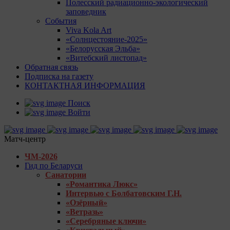
Полесский радиационно-экологический
заповедник
События
Viva Kola Art
«Солнцестояние-2025»
«Белорусская Эльба»
«Витебский листопад»
Обратная связь
Подписка на газету
КОНТАКТНАЯ ИНФОРМАЦИЯ
Поиск
Войти
Матч-центр
ЧМ-2026
Гид по Беларуси
Санатории
«Романтика Люкс»
Интервью с Болбатовским Г.Н.
«Озёрный»
«Ветразь»
«Серебряные ключи»