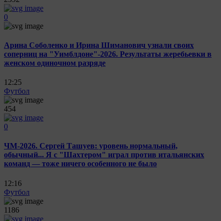
0
Арина Соболенко и Ирина Шиманович узнали своих
соперниц на "Уимблдоне"-2026. Результаты жеребьевки в
женском одиночном разряде
12:25
Футбол
454
0
ЧМ-2026. Сергей Ташуев: уровень нормальный,
обычный... Я с "Шахтером" играл против итальянских
команд — тоже ничего особенного не было
12:16
Футбол
1186