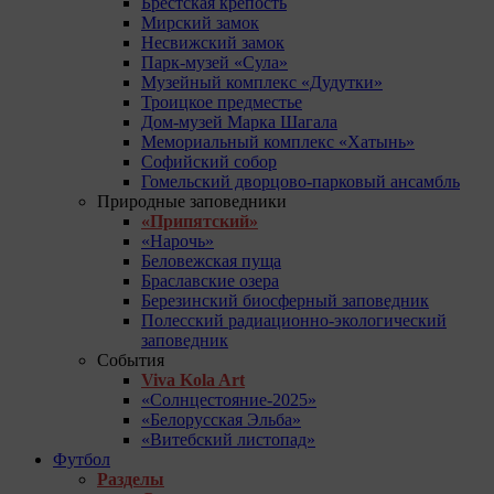
Брестская крепость
Мирский замок
Несвижский замок
Парк-музей «Сула»
Музейный комплекс «Дудутки»
Троицкое предместье
Дом-музей Марка Шагала
Мемориальный комплекс «Хатынь»
Софийский собор
Гомельский дворцово-парковый ансамбль
Природные заповедники
«Припятский»
«Нарочь»
Беловежская пуща
Браславские озера
Березинский биосферный заповедник
Полесский радиационно-экологический
заповедник
События
Viva Kola Art
«Солнцестояние-2025»
«Белорусская Эльба»
«Витебский листопад»
Футбол
Разделы