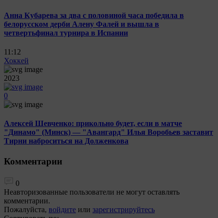
Анна Кубарева за два с половиной часа победила в
белорусском дерби Алену Фалей и вышла в
четвертьфинал турнира в Испании
11:12
Хоккей
2023
0
Алексей Шевченко: прикольно будет, если в матче
"Динамо" (Минск) — "Авангард" Илья Воробьев заставит
Тирни наброситься на Долженкова
Комментарии
0
Неавторизованные пользователи не могут оставлять
комментарии.
Пожалуйста,
войдите
или
зарегистрируйтесь