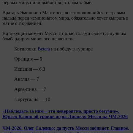
первых минут или выйдет во втором тайме.
Вратарь Эмилиано Мартинес, восстановившийся от травмы
пальца перед чемпионатом мира, обязательно хочет сыграть в
матче с Иорданией.
На текущий момент Месси с пятью голами является лучшим
бомбардиром мирового первенства.
Котировки
Betera
на победу в турнире
Франция — 5
Испания — 6,3
Англия — 7
Аргентина — 7
Португалия — 10
«Наблюдать за ним – это невероятно, просто безумие».
Юрген Клопп об уровне игры Лионеля Месси на ЧМ-2026
ЧМ-2026. Олег Саленко: да пусть Месси забивает. Главное,