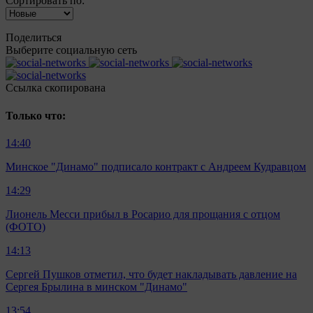
Сортировать по:
Поделиться
Выберите социальную сеть
Ccылка скопирована
Только что:
14:40
Минское "Динамо" подписало контракт с Андреем Кудравцом
14:29
Лионель Месси прибыл в Росарио для прощания с отцом
(ФОТО)
14:13
Сергей Пушков отметил, что будет накладывать давление на
Сергея Брылина в минском "Динамо"
13:54