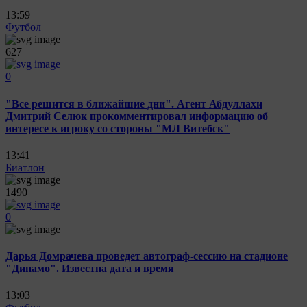
13:59
Футбол
627
0
"Все решится в ближайшие дни". Агент Абдуллахи
Дмитрий Селюк прокомментировал информацию об
интересе к игроку со стороны "МЛ Витебск"
13:41
Биатлон
1490
0
Дарья Домрачева проведет автограф-сессию на стадионе
"Динамо". Известна дата и время
13:03