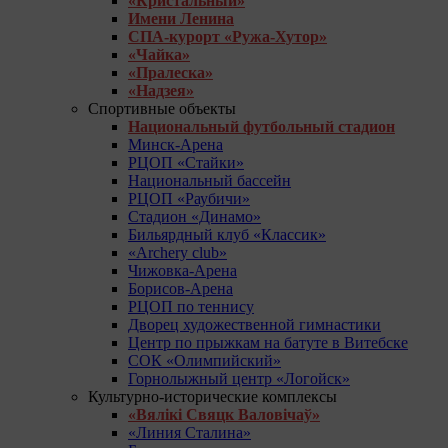
«Кристальный»
Имени Ленина
СПА-курорт «Ружа-Хутор»
«Чайка»
«Пралеска»
«Надзея»
Спортивные объекты
Национальный футбольный стадион
Минск-Арена
РЦОП «Стайки»
Национальный бассейн
РЦОП «Раубичи»
Стадион «Динамо»
Бильярдный клуб «Классик»
«Archery club»
Чижовка-Арена
Борисов-Арена
РЦОП по теннису
Дворец художественной гимнастики
Центр по прыжкам на батуте в Витебске
СОК «Олимпийский»
Горнолыжный центр «Логойск»
Культурно-исторические комплексы
«Вялікі Свяцк Валовічаў»
«Линия Сталина»