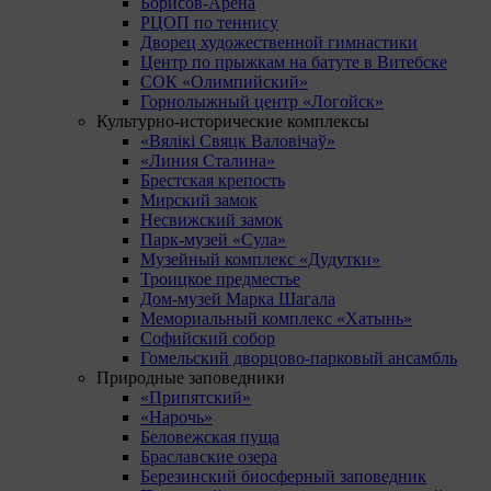
Борисов-Арена
РЦОП по теннису
Дворец художественной гимнастики
Центр по прыжкам на батуте в Витебске
СОК «Олимпийский»
Горнолыжный центр «Логойск»
Культурно-исторические комплексы
«Вялікі Свяцк Валовічаў»
«Линия Сталина»
Брестская крепость
Мирский замок
Несвижский замок
Парк-музей «Сула»
Музейный комплекс «Дудутки»
Троицкое предместье
Дом-музей Марка Шагала
Мемориальный комплекс «Хатынь»
Софийский собор
Гомельский дворцово-парковый ансамбль
Природные заповедники
«Припятский»
«Нарочь»
Беловежская пуща
Браславские озера
Березинский биосферный заповедник