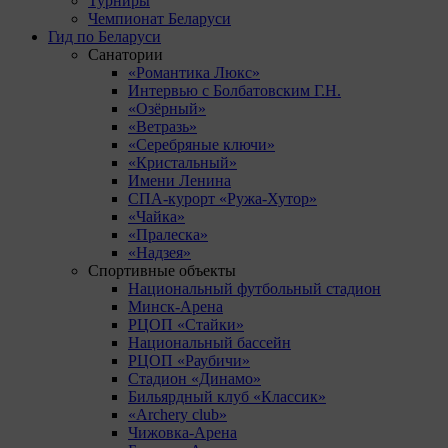
Турниры
Чемпионат Беларуси
Гид по Беларуси
Санатории
«Романтика Люкс»
Интервью с Болбатовским Г.Н.
«Озёрный»
«Ветразь»
«Серебряные ключи»
«Кристальный»
Имени Ленина
СПА-курорт «Ружа-Хутор»
«Чайка»
«Пралеска»
«Надзея»
Спортивные объекты
Национальный футбольный стадион
Минск-Арена
РЦОП «Стайки»
Национальный бассейн
РЦОП «Раубичи»
Стадион «Динамо»
Бильярдный клуб «Классик»
«Archery club»
Чижовка-Арена