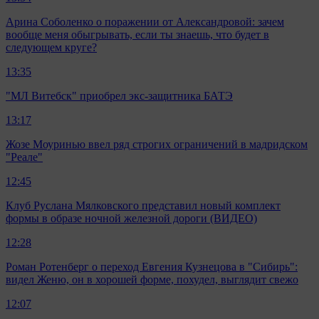
Арина Соболенко о поражении от Александровой: зачем
вообще меня обыгрывать, если ты знаешь, что будет в
следующем круге?
13:35
"МЛ Витебск" приобрел экс-защитника БАТЭ
13:17
Жозе Моуринью ввел ряд строгих ограничений в мадридском
"Реале"
12:45
Клуб Руслана Мялковского представил новый комплект
формы в образе ночной железной дороги (ВИДЕО)
12:28
Роман Ротенберг о переход Евгения Кузнецова в "Сибирь":
видел Женю, он в хорошей форме, похудел, выглядит свежо
12:07