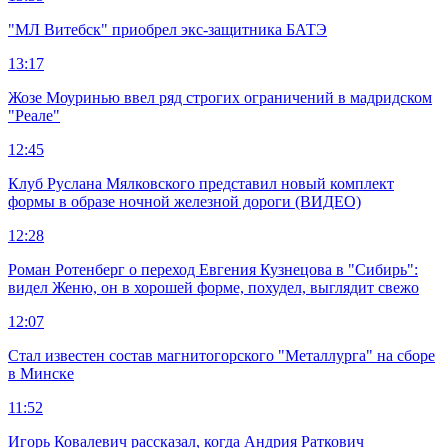
"МЛ Витебск" приобрел экс-защитника БАТЭ
13:17
Жозе Моуринью ввел ряд строгих ограничений в мадридском
"Реале"
12:45
Клуб Руслана Мялковского представил новый комплект
формы в образе ночной железной дороги (ВИДЕО)
12:28
Роман Ротенберг о переход Евгения Кузнецова в "Сибирь":
видел Женю, он в хорошей форме, похудел, выглядит свежо
12:07
Стал известен состав магнитогорского "Металлурга" на сборе
в Минске
11:52
Игорь Ковалевич рассказал, когда Андрия Раткович