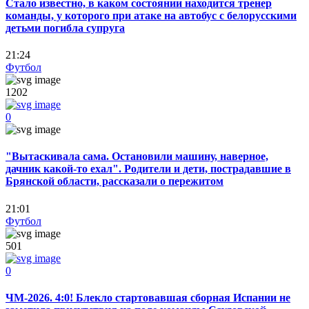
Стало известно, в каком состоянии находится тренер
команды, у которого при атаке на автобус с белорусскими
детьми погибла супруга
21:24
Футбол
1202
0
"Вытаскивала сама. Остановили машину, наверное,
дачник какой-то ехал". Родители и дети, пострадавшие в
Брянской области, рассказали о пережитом
21:01
Футбол
501
0
ЧМ-2026. 4:0! Блекло стартовавшая сборная Испании не