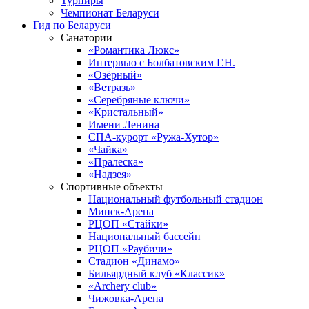
Турниры
Чемпионат Беларуси
Гид по Беларуси
Санатории
«Романтика Люкс»
Интервью с Болбатовским Г.Н.
«Озёрный»
«Ветразь»
«Серебряные ключи»
«Кристальный»
Имени Ленина
СПА-курорт «Ружа-Хутор»
«Чайка»
«Пралеска»
«Надзея»
Спортивные объекты
Национальный футбольный стадион
Минск-Арена
РЦОП «Стайки»
Национальный бассейн
РЦОП «Раубичи»
Стадион «Динамо»
Бильярдный клуб «Классик»
«Archery club»
Чижовка-Арена