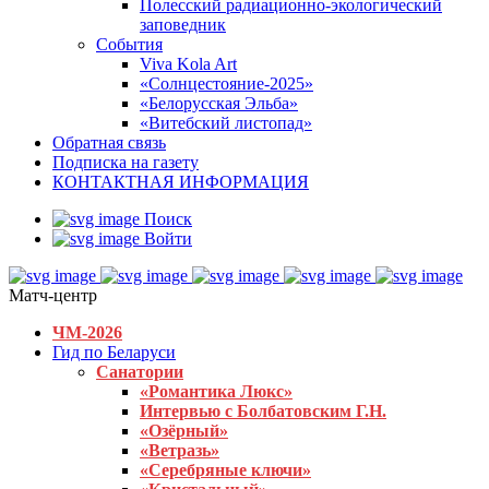
Полесский радиационно-экологический
заповедник
События
Viva Kola Art
«Солнцестояние-2025»
«Белорусская Эльба»
«Витебский листопад»
Обратная связь
Подписка на газету
КОНТАКТНАЯ ИНФОРМАЦИЯ
Поиск
Войти
Матч-центр
ЧМ-2026
Гид по Беларуси
Санатории
«Романтика Люкс»
Интервью с Болбатовским Г.Н.
«Озёрный»
«Ветразь»
«Серебряные ключи»