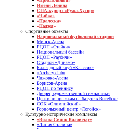
«Кристальный»
Имени Ленина
СПА-курорт «Ружа-Хутор»
«Чайка»
«Пралеска»
«Надзея»
Спортивные объекты
Национальный футбольный стадион
Минск-Арена
РЦОП «Стайки»
Национальный бассейн
РЦОП «Раубичи»
Стадион «Динамо»
Бильярдный клуб «Классик»
«Archery club»
Чижовка-Арена
Борисов-Арена
РЦОП по теннису
Дворец художественной гимнастики
Центр по прыжкам на батуте в Витебске
СОК «Олимпийский»
Горнолыжный центр «Логойск»
Культурно-исторические комплексы
«Вялікі Свяцк Валовічаў»
«Линия Сталина»