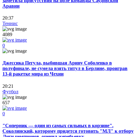
заметила присутствия на поле команды Саудовской
Аравии
20:37
Теннис
4089
0
Джессика Пегула, выбившая Арину Соболенко в
полуфинале, не сумела взять титул в Берлине, проиграв
13-й ракетке мира из Чехии
20:21
Футбол
657
0
"Соперник — один из самых сильных в корзине".
Соколинский, которому придется готовить "МЛ" к отбору
Лиги чемпионов, оценил жеребьевку