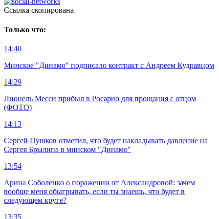
Ccылка скопирована
Только что:
14:40
Минское "Динамо" подписало контракт с Андреем Кудравцом
14:29
Лионель Месси прибыл в Росарио для прощания с отцом
(ФОТО)
14:13
Сергей Пушков отметил, что будет накладывать давление на
Сергея Брылина в минском "Динамо"
13:54
Арина Соболенко о поражении от Александровой: зачем
вообще меня обыгрывать, если ты знаешь, что будет в
следующем круге?
13:35