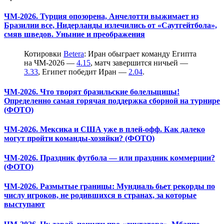
ЧМ-2026. Турция опозорена, Анчелотти выжимает из
Бразилии все, Нидерланды излечились от «Саутгейтбола»,
смяв шведов. Уныние и преображения
Котировки
Betera
: Иран обыграет команду Египта
на ЧМ-2026 —
4.15
, матч завершится ничьей —
3.33
, Египет победит Иран —
2.04
.
ЧМ-2026. Что творят бразильские болельщицы!
Определенно самая горячая поддержка сборной на турнире
(ФОТО)
ЧМ-2026. Мексика и США уже в плей-офф. Как далеко
могут пройти команды-хозяйки? (ФОТО)
ЧМ-2026. Праздник футбола — или праздник коммерции?
(ФОТО)
ЧМ-2026. Размытые границы: Мундиаль бьет рекорды по
числу игроков, не родившихся в странах, за которые
выступают