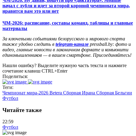
ЧМ-2026. Ну давай, пошути про «диктатора». Мбаппе
начал с дубля и идет за второй короной чемпионата мира,
нравится вам это или нет
ЧМ-2026: расписание, составы команд, таблицы и главные
материалы
За ключевыми событиями белорусского и мирового спорта
также удобно следить в
telegram-канале
pressball.by: фото и
видео, главные новости в лаконичном формате и комьюнити
единомышленников — в вашем смартфоне. Присоединяйтесь!
Нашли ошибку? Выделите нужную часть текста и нажмите
сочетание клавиш CTRL+Enter
Поделиться:
Теги:
Чемпионат мира-2026
Betera
Сборная Ирана
Сборная Бельгии
Футбол
Читайте также
22:59
Футбол