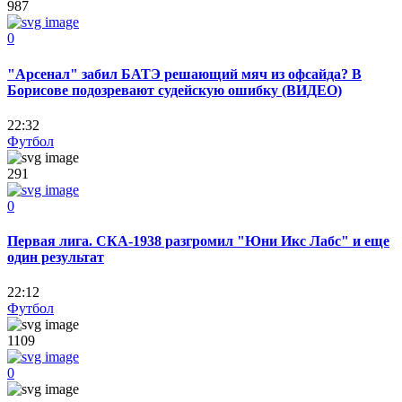
987
0
"Арсенал" забил БАТЭ решающий мяч из офсайда? В
Борисове подозревают судейскую ошибку (ВИДЕО)
22:32
Футбол
291
0
Первая лига. СКА-1938 разгромил "Юни Икс Лабс" и еще
один результат
22:12
Футбол
1109
0