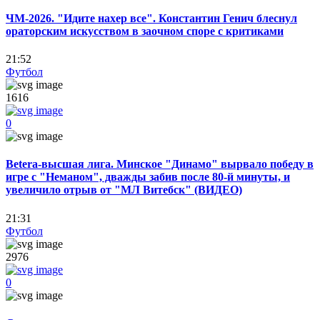
ЧМ-2026. "Идите нахер все". Константин Генич блеснул
ораторским искусством в заочном споре с критиками
21:52
Футбол
1616
0
Betera-высшая лига. Минское "Динамо" вырвало победу в
игре с "Неманом", дважды забив после 80-й минуты, и
увеличило отрыв от "МЛ Витебск" (ВИДЕО)
21:31
Футбол
2976
0