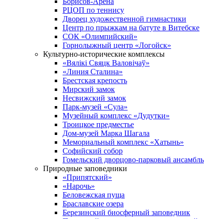
Борисов-Арена
РЦОП по теннису
Дворец художественной гимнастики
Центр по прыжкам на батуте в Витебске
СОК «Олимпийский»
Горнолыжный центр «Логойск»
Культурно-исторические комплексы
«Вялікі Свяцк Валовічаў»
«Линия Сталина»
Брестская крепость
Мирский замок
Несвижский замок
Парк-музей «Сула»
Музейный комплекс «Дудутки»
Троицкое предместье
Дом-музей Марка Шагала
Мемориальный комплекс «Хатынь»
Софийский собор
Гомельский дворцово-парковый ансамбль
Природные заповедники
«Припятский»
«Нарочь»
Беловежская пуща
Браславские озера
Березинский биосферный заповедник