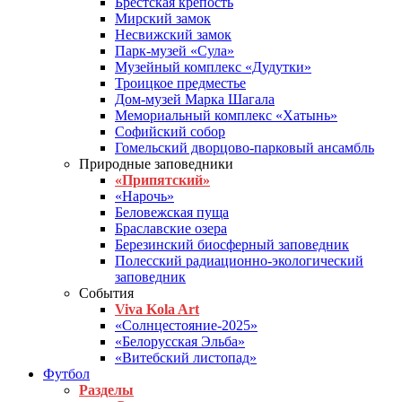
Брестская крепость
Мирский замок
Несвижский замок
Парк-музей «Сула»
Музейный комплекс «Дудутки»
Троицкое предместье
Дом-музей Марка Шагала
Мемориальный комплекс «Хатынь»
Софийский собор
Гомельский дворцово-парковый ансамбль
Природные заповедники
«Припятский»
«Нарочь»
Беловежская пуща
Браславские озера
Березинский биосферный заповедник
Полесский радиационно-экологический
заповедник
События
Viva Kola Art
«Солнцестояние-2025»
«Белорусская Эльба»
«Витебский листопад»
Футбол
Разделы