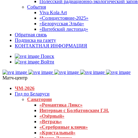
Полесский радиационно-экологический запо
События
Viva Kola Art
«Солнцестояние-2025»
«Белорусская Эльба»
«Витебский листопад»
Обратная связь
Подписка на газету
КОНТАКТНАЯ ИНФОРМАЦИЯ
Поиск
Войти
Матч-центр
ЧМ-2026
Гид по Беларуси
Санатории
«Романтика Люкс»
Интервью с Болбатовским Г.Н.
«Озёрный»
«Ветразь»
«Серебряные ключи»
«Кристальный»