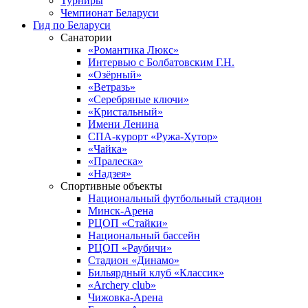
Турниры
Чемпионат Беларуси
Гид по Беларуси
Санатории
«Романтика Люкс»
Интервью с Болбатовским Г.Н.
«Озёрный»
«Ветразь»
«Серебряные ключи»
«Кристальный»
Имени Ленина
СПА-курорт «Ружа-Хутор»
«Чайка»
«Пралеска»
«Надзея»
Спортивные объекты
Национальный футбольный стадион
Минск-Арена
РЦОП «Стайки»
Национальный бассейн
РЦОП «Раубичи»
Стадион «Динамо»
Бильярдный клуб «Классик»
«Archery club»
Чижовка-Арена