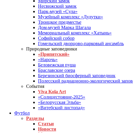
Мирский замок
Несвижский замок
Парк-музей «Сула»
Музейный комплекс «Дудутки»
Троицкое предместье
Дом-музей Марка Шагала
Мемориальный комплекс «Хатынь»
Софийский собор
Гомельский дворцово-парковый ансамбль
Природные заповедники
«Припятский»
«Нарочь»
Беловежская пуща
Браславские озера
Березинский биосферный заповедник
Полесский радиационно-экологический запо
События
Viva Kola Art
«Солнцестояние-2025»
«Белорусская Эльба»
«Витебский листопад»
Футбол
Разделы
Статьи
Новости