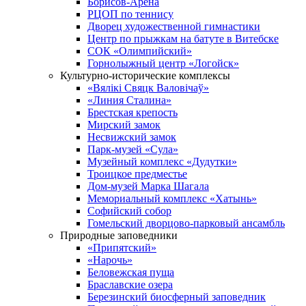
Борисов-Арена
РЦОП по теннису
Дворец художественной гимнастики
Центр по прыжкам на батуте в Витебске
СОК «Олимпийский»
Горнолыжный центр «Логойск»
Культурно-исторические комплексы
«Вялікі Свяцк Валовічаў»
«Линия Сталина»
Брестская крепость
Мирский замок
Несвижский замок
Парк-музей «Сула»
Музейный комплекс «Дудутки»
Троицкое предместье
Дом-музей Марка Шагала
Мемориальный комплекс «Хатынь»
Софийский собор
Гомельский дворцово-парковый ансамбль
Природные заповедники
«Припятский»
«Нарочь»
Беловежская пуща
Браславские озера
Березинский биосферный заповедник