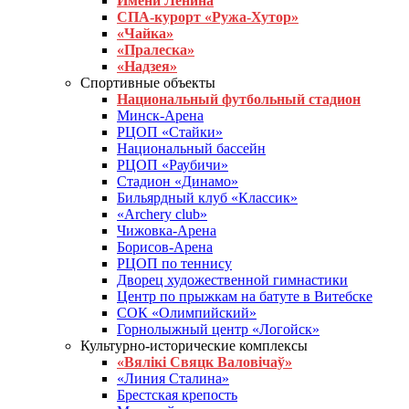
Имени Ленина
СПА-курорт «Ружа-Хутор»
«Чайка»
«Пралеска»
«Надзея»
Спортивные объекты
Национальный футбольный стадион
Минск-Арена
РЦОП «Стайки»
Национальный бассейн
РЦОП «Раубичи»
Стадион «Динамо»
Бильярдный клуб «Классик»
«Archery club»
Чижовка-Арена
Борисов-Арена
РЦОП по теннису
Дворец художественной гимнастики
Центр по прыжкам на батуте в Витебске
СОК «Олимпийский»
Горнолыжный центр «Логойск»
Культурно-исторические комплексы
«Вялікі Свяцк Валовічаў»
«Линия Сталина»
Брестская крепость