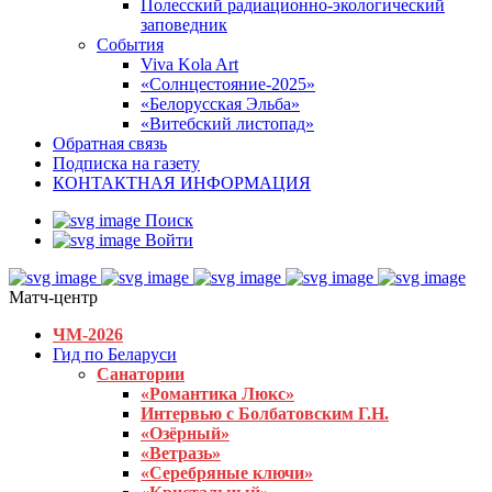
Полесский радиационно-экологический
заповедник
События
Viva Kola Art
«Солнцестояние-2025»
«Белорусская Эльба»
«Витебский листопад»
Обратная связь
Подписка на газету
КОНТАКТНАЯ ИНФОРМАЦИЯ
Поиск
Войти
Матч-центр
ЧМ-2026
Гид по Беларуси
Санатории
«Романтика Люкс»
Интервью с Болбатовским Г.Н.
«Озёрный»
«Ветразь»
«Серебряные ключи»