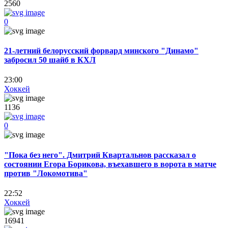
2560
0
21-летний белорусский форвард минского "Динамо"
забросил 50 шайб в КХЛ
23:00
Хоккей
1136
0
"Пока без него". Дмитрий Квартальнов рассказал о
состоянии Егора Борикова, въехавшего в ворота в матче
против "Локомотива"
22:52
Хоккей
16941