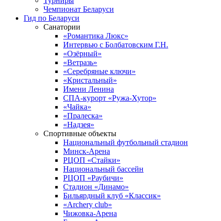
Турниры
Чемпионат Беларуси
Гид по Беларуси
Санатории
«Романтика Люкс»
Интервью с Болбатовским Г.Н.
«Озёрный»
«Ветразь»
«Серебряные ключи»
«Кристальный»
Имени Ленина
СПА-курорт «Ружа-Хутор»
«Чайка»
«Пралеска»
«Надзея»
Спортивные объекты
Национальный футбольный стадион
Минск-Арена
РЦОП «Стайки»
Национальный бассейн
РЦОП «Раубичи»
Стадион «Динамо»
Бильярдный клуб «Классик»
«Archery club»
Чижовка-Арена