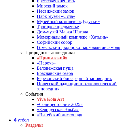
Брестская крепость
Мирский замок
Несвижский замок
Парк-музей «Сула»
Музейный комплекс «Дудутки»
Троицкое предместье
Дом-музей Марка Шагала
Мемориальный комплекс «Хатынь»
Софийский собор
Гомельский дворцово-парковый ансамбль
Природные заповедники
«Припятский»
«Нарочь»
Беловежская пуща
Браславские озера
Березинский биосферный заповедник
Полесский радиационно-экологический
заповедник
События
Viva Kola Art
«Солнцестояние-2025»
«Белорусская Эльба»
«Витебский листопад»
Футбол
Разделы