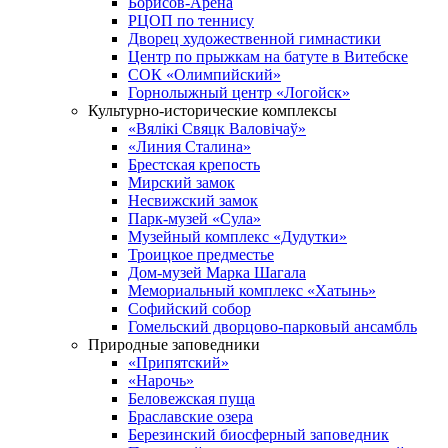
Борисов-Арена
РЦОП по теннису
Дворец художественной гимнастики
Центр по прыжкам на батуте в Витебске
СОК «Олимпийский»
Горнолыжный центр «Логойск»
Культурно-исторические комплексы
«Вялікі Свяцк Валовічаў»
«Линия Сталина»
Брестская крепость
Мирский замок
Несвижский замок
Парк-музей «Сула»
Музейный комплекс «Дудутки»
Троицкое предместье
Дом-музей Марка Шагала
Мемориальный комплекс «Хатынь»
Софийский собор
Гомельский дворцово-парковый ансамбль
Природные заповедники
«Припятский»
«Нарочь»
Беловежская пуща
Браславские озера
Березинский биосферный заповедник