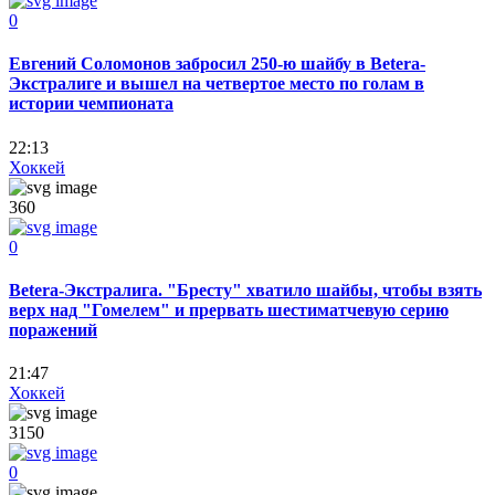
0
Евгений Соломонов забросил 250-ю шайбу в Betera-
Экстралиге и вышел на четвертое место по голам в
истории чемпионата
22:13
Хоккей
360
0
Betera-Экстралига. "Бресту" хватило шайбы, чтобы взять
верх над "Гомелем" и прервать шестиматчевую серию
поражений
21:47
Хоккей
3150
0