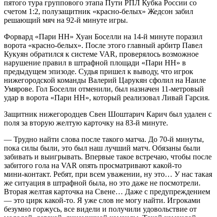
пятого тура группового этапа Пути РПЛ Кубка России со
счетом 1:2, полузащитник «красно‑белых» Жедсон забил
решающий мяч на 92‑й минуте игры.
Форвард «Пари НН» Хуан Боселли на 14‑й минуте поразил
ворота «красно‑белых». После этого главный арбитр Павел
Кукуян обратился к системе VAR, проверялось возможное
нарушение правил в штрафной площади «Пари НН» в
предыдущем эпизоде. Судья пришел к выводу, что игрок
нижегородской команды Валерий Царукян сфолил на Наиле
Умярове. Гол Боселли отменили, был назначен 11‑метровый
удар в ворота «Пари НН», который реализовал Ливай Гарсия.
Защитник нижегородцев Свен Шоштарич Карич был удален с
поля за вторую желтую карточку на 83‑й минуте.
— Трудно найти слова после такого матча. До 70‑й минуты,
пока силы были, это был наш лучший матч. Обязаны были
забивать и выигрывать. Впервые такое встречаю, чтобы после
забитого гола на VAR опять просматривают какой‑то
мини‑контакт. Ребят, при всем уважении, ну это… У нас такая
же ситуация в штрафной была, но это даже не посмотрели.
Вторая желтая карточка на Свене… Даже с предупреждением
— это цирк какой‑то. Я уже слов не могу найти. Игроками
безумно горжусь, все видели и получили удовольствие от