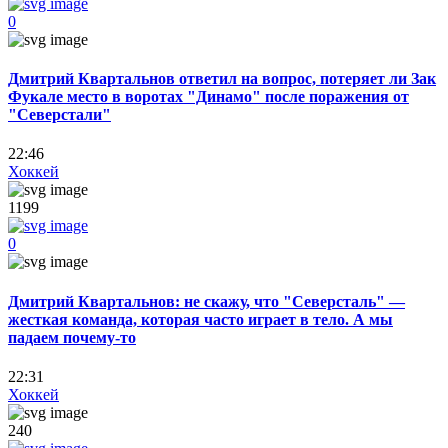
0
Дмитрий Квартальнов ответил на вопрос, потеряет ли Зак
Фукале место в воротах "Динамо" после поражения от
"Северстали"
22:46
Хоккей
1199
0
Дмитрий Квартальнов: не скажу, что "Северсталь" —
жесткая команда, которая часто играет в тело. А мы
падаем почему-то
22:31
Хоккей
240