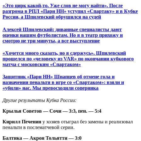
«Это цирк какой‑то. Уже слов не могу найти». После
разгрома в РПЛ «Пари НН» уступил «Спартаку» и в Кубке
России, а Шпилевский обрушился на судей
Алексей Шпилевский: диванные специалисты дают
оценки нашим футболистам. Но я в театр прихожу и
смотрю не три минуты, а все выступление
«Хочется много сказать, но я сдержусь». Шпилевский
прошелся по «человеку из VAR» по окончании кубкового
матча с московским «Спартаком»
Защитник «Пари НН» Шнапцев об отмене гола и
назначении пенальти в игре со «Спартаком»: взяли и
«убили» нас. Мы превосходили соперника
Другие результаты Кубка России:
Крылья Советов — Сочи — 3:3, пен. — 5:4
Кирилл Печенин
у хозяев отыграл без замены и реализовал
пенальти в послематчевой серии.
Балтика — Акрон Тольятти — 3:0