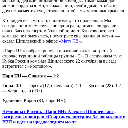
молодой, дерзкой, динамичной команды. Такой командой
можно гордиться. Но, к сожалению, необходимо, чтобы и
другие элементы существовали, чтобы мы матчи выигрывали.
Кто видел весь матч, тот понимает, что произошло. Мы
сегодня ни в коем случае не проиграли, помешали другие
силы. Здесь экспертам большой привет. Кто говорит, что
команда не поменялась, посмотрите еще раз наши матчи, —
сказал Шпилевский в эфире
«Матч ТВ»
.
«Пари НН» набрал три очка и расположился на третьей
строчке турнирной таблицы группы «С». В следующем туре
Кубка России команда Шпилевского 22 октября на выезде
встретится с «Ростовом».
Пари НН — Спартак — 1:2
Голы
: 0:1 — Гарсия (17, с пенальти). 1:1 — Боселли (28). 1:2
— Фернандеш (93+).
Удаление
: Карич (83, Пари НН).
Чемпионат России. «Пари НН» Алексея Шпилевского,
разгромно проиграв «Спартаку», потерпел 8-е поражение в
РПЛ и идет на предпоследнем месте