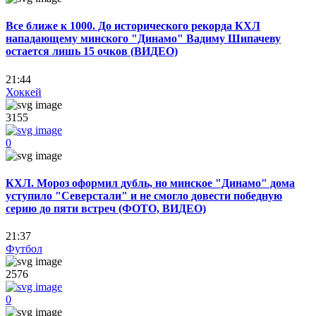
Все ближе к 1000. До исторического рекорда КХЛ
нападающему минского "Динамо" Вадиму Шипачеву
остается лишь 15 очков (ВИДЕО)
21:44
Хоккей
3155
0
КХЛ. Мороз оформил дубль, но минское "Динамо" дома
уступило "Северстали" и не смогло довести победную
серию до пяти встреч (ФОТО, ВИДЕО)
21:37
Футбол
2576
0