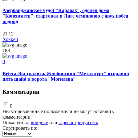
Азербайджанское чудо! "Карабах", одолев дома
"Копенгаген", стартовал в Лиге чемпионов с двух побед
подряд
21:12
Хоккей
188
0
Betera-Экстралига. Жлобинский "Металлург" отправил
пять шайб в ворота "Могилева"
Комментарии
0
Неавторизованные пользователи не могут оставлять
комментарии.
Пожалуйста,
войдите
или
зарегистрируйтесь
Сортировать по: