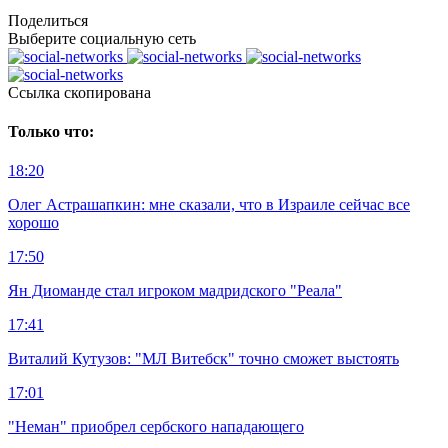
Поделиться
Выберите социальную сеть
Ccылка скопирована
Только что:
18:20
Олег Астрашапкин: мне сказали, что в Израиле сейчас все
хорошо
17:50
Ян Диоманде стал игроком мадридского "Реала"
17:41
Виталий Кутузов: "МЛ Витебск" точно сможет выстоять
17:01
"Неман" приобрел сербского нападающего