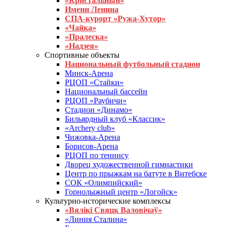
«Кристальный»
Имени Ленина
СПА-курорт «Ружа-Хутор»
«Чайка»
«Пралеска»
«Надзея»
Спортивные объекты
Национальный футбольный стадион
Минск-Арена
РЦОП «Стайки»
Национальный бассейн
РЦОП «Раубичи»
Стадион «Динамо»
Бильярдный клуб «Классик»
«Archery club»
Чижовка-Арена
Борисов-Арена
РЦОП по теннису
Дворец художественной гимнастики
Центр по прыжкам на батуте в Витебске
СОК «Олимпийский»
Горнолыжный центр «Логойск»
Культурно-исторические комплексы
«Вялікі Свяцк Валовічаў»
«Линия Сталина»