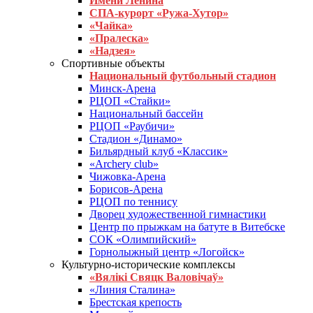
Имени Ленина
СПА-курорт «Ружа-Хутор»
«Чайка»
«Пралеска»
«Надзея»
Спортивные объекты
Национальный футбольный стадион
Минск-Арена
РЦОП «Стайки»
Национальный бассейн
РЦОП «Раубичи»
Стадион «Динамо»
Бильярдный клуб «Классик»
«Archery club»
Чижовка-Арена
Борисов-Арена
РЦОП по теннису
Дворец художественной гимнастики
Центр по прыжкам на батуте в Витебске
СОК «Олимпийский»
Горнолыжный центр «Логойск»
Культурно-исторические комплексы
«Вялікі Свяцк Валовічаў»
«Линия Сталина»
Брестская крепость