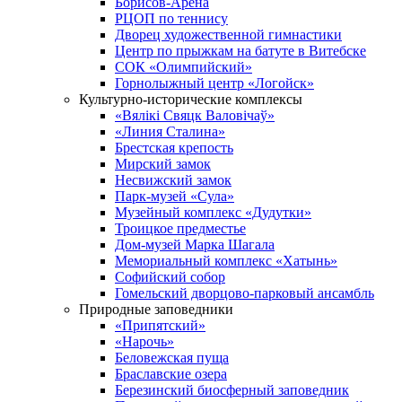
Борисов-Арена
РЦОП по теннису
Дворец художественной гимнастики
Центр по прыжкам на батуте в Витебске
СОК «Олимпийский»
Горнолыжный центр «Логойск»
Культурно-исторические комплексы
«Вялікі Свяцк Валовічаў»
«Линия Сталина»
Брестская крепость
Мирский замок
Несвижский замок
Парк-музей «Сула»
Музейный комплекс «Дудутки»
Троицкое предместье
Дом-музей Марка Шагала
Мемориальный комплекс «Хатынь»
Софийский собор
Гомельский дворцово-парковый ансамбль
Природные заповедники
«Припятский»
«Нарочь»
Беловежская пуща
Браславские озера
Березинский биосферный заповедник