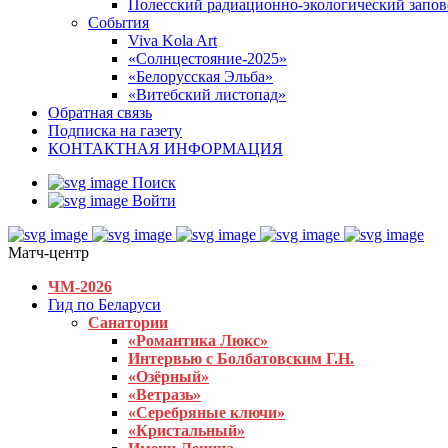
Полесский радиационно-экологический запо
События
Viva Kola Art
«Солнцестояние-2025»
«Белорусская Эльба»
«Витебский листопад»
Обратная связь
Подписка на газету
КОНТАКТНАЯ ИНФОРМАЦИЯ
Поиск
Войти
Матч-центр
ЧМ-2026
Гид по Беларуси
Санатории
«Романтика Люкс»
Интервью с Болбатовским Г.Н.
«Озёрный»
«Ветразь»
«Серебряные ключи»
«Кристальный»