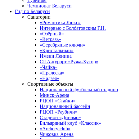
Турниры
Чемпионат Беларуси
Гид по Беларуси
Санатории
«Романтика Люкс»
Интервью с Болбатовским Г.Н.
«Озёрный»
«Ветразь»
«Серебряные ключи»
«Кристальный»
Имени Ленина
СПА-курорт «Ружа-Хутор»
«Чайка»
«Пралеска»
«Надзея»
Спортивные объекты
Национальный футбольный стадион
Минск-Арена
РЦОП «Стайки»
Национальный бассейн
РЦОП «Раубичи»
Стадион «Динамо»
Бильярдный клуб «Классик»
«Archery club»
Чижовка-Арена