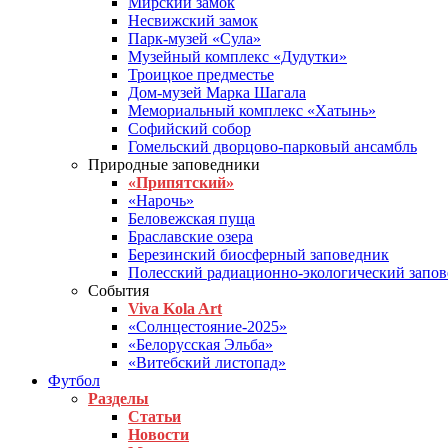
Мирский замок
Несвижский замок
Парк-музей «Сула»
Музейный комплекс «Дудутки»
Троицкое предместье
Дом-музей Марка Шагала
Мемориальный комплекс «Хатынь»
Софийский собор
Гомельский дворцово-парковый ансамбль
Природные заповедники
«Припятский»
«Нарочь»
Беловежская пуща
Браславские озера
Березинский биосферный заповедник
Полесский радиационно-экологический запо
События
Viva Kola Art
«Солнцестояние-2025»
«Белорусская Эльба»
«Витебский листопад»
Футбол
Разделы
Статьи
Новости