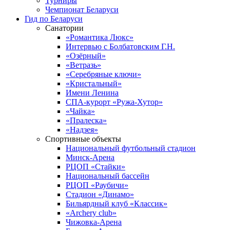
Турниры
Чемпионат Беларуси
Гид по Беларуси
Санатории
«Романтика Люкс»
Интервью с Болбатовским Г.Н.
«Озёрный»
«Ветразь»
«Серебряные ключи»
«Кристальный»
Имени Ленина
СПА-курорт «Ружа-Хутор»
«Чайка»
«Пралеска»
«Надзея»
Спортивные объекты
Национальный футбольный стадион
Минск-Арена
РЦОП «Стайки»
Национальный бассейн
РЦОП «Раубичи»
Стадион «Динамо»
Бильярдный клуб «Классик»
«Archery club»
Чижовка-Арена