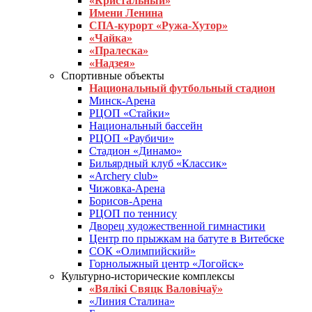
«Кристальный»
Имени Ленина
СПА-курорт «Ружа-Хутор»
«Чайка»
«Пралеска»
«Надзея»
Спортивные объекты
Национальный футбольный стадион
Минск-Арена
РЦОП «Стайки»
Национальный бассейн
РЦОП «Раубичи»
Стадион «Динамо»
Бильярдный клуб «Классик»
«Archery club»
Чижовка-Арена
Борисов-Арена
РЦОП по теннису
Дворец художественной гимнастики
Центр по прыжкам на батуте в Витебске
СОК «Олимпийский»
Горнолыжный центр «Логойск»
Культурно-исторические комплексы
«Вялікі Свяцк Валовічаў»
«Линия Сталина»