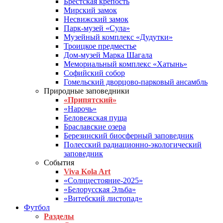
Брестская крепость
Мирский замок
Несвижский замок
Парк-музей «Сула»
Музейный комплекс «Дудутки»
Троицкое предместье
Дом-музей Марка Шагала
Мемориальный комплекс «Хатынь»
Софийский собор
Гомельский дворцово-парковый ансамбль
Природные заповедники
«Припятский»
«Нарочь»
Беловежская пуща
Браславские озера
Березинский биосферный заповедник
Полесский радиационно-экологический
заповедник
События
Viva Kola Art
«Солнцестояние-2025»
«Белорусская Эльба»
«Витебский листопад»
Футбол
Разделы