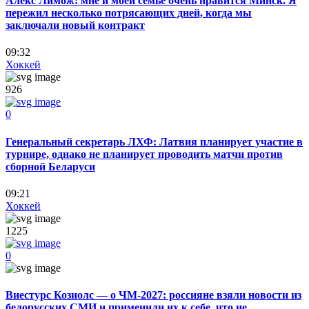
Алекс Лимож: мне и моей семье очень нравится Минск. Я
пережил несколько потрясающих дней, когда мы
заключали новый контракт
09:32
Хоккей
926
0
Генеральный секретарь ЛХФ: Латвия планирует участие в
турнире, однако не планирует проводить матчи против
сборной Беларуси
09:21
Хоккей
1225
0
Виестурс Козиолс — о ЧМ-2027: россияне взяли новости из
белорусских СМИ и применили их к себе, что не