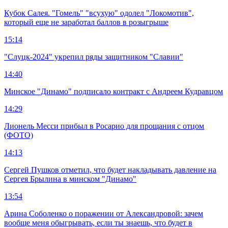
Кубок Салея. "Гомель" "всухую" одолел "Локомотив",
который еще не заработал баллов в розыгрыше
15:14
"Слуцк-2024" укрепил ряды защитником "Славии"
14:40
Минское "Динамо" подписало контракт с Андреем Кудравцом
14:29
Лионель Месси прибыл в Росарио для прощания с отцом
(ФОТО)
14:13
Сергей Пушков отметил, что будет накладывать давление на
Сергея Брылина в минском "Динамо"
13:54
Арина Соболенко о поражении от Александровой: зачем
вообще меня обыгрывать, если ты знаешь, что будет в