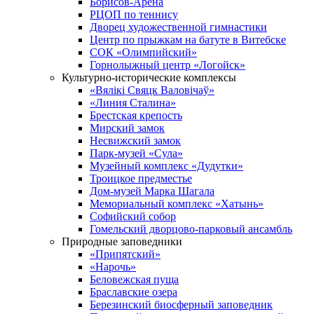
Борисов-Арена
РЦОП по теннису
Дворец художественной гимнастики
Центр по прыжкам на батуте в Витебске
СОК «Олимпийский»
Горнолыжный центр «Логойск»
Культурно-исторические комплексы
«Вялікі Свяцк Валовічаў»
«Линия Сталина»
Брестская крепость
Мирский замок
Несвижский замок
Парк-музей «Сула»
Музейный комплекс «Дудутки»
Троицкое предместье
Дом-музей Марка Шагала
Мемориальный комплекс «Хатынь»
Софийский собор
Гомельский дворцово-парковый ансамбль
Природные заповедники
«Припятский»
«Нарочь»
Беловежская пуща
Браславские озера
Березинский биосферный заповедник