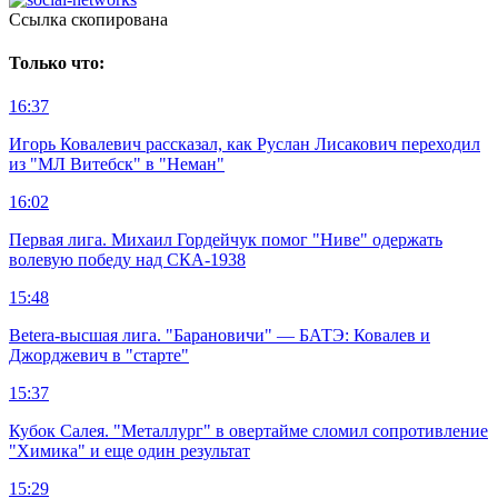
Ccылка скопирована
Только что:
16:37
Игорь Ковалевич рассказал, как Руслан Лисакович переходил
из "МЛ Витебск" в "Неман"
16:02
Первая лига. Михаил Гордейчук помог "Ниве" одержать
волевую победу над СКА-1938
15:48
Betera-высшая лига. "Барановичи" — БАТЭ: Ковалев и
Джорджевич в "старте"
15:37
Кубок Салея. "Металлург" в овертайме сломил сопротивление
"Химика" и еще один результат
15:29