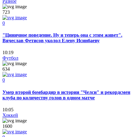
Разное
723
0
"Циничное поведение. Ну и теперь она с этим живет".
Вячеслав Фетисов уколол Елену Исинбаеву
10:19
Футбол
634
0
Умер второй бомбардир в истории "Челси" и рекордсмен
клуба по количеству голов в одном матче
10:05
Хоккей
1600