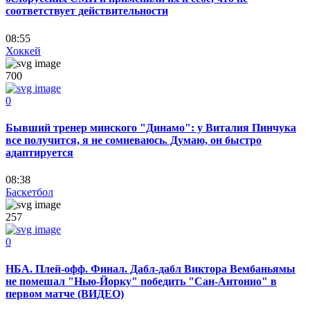
соответствует действительности
08:55
Хоккей
700
0
Бывший тренер минского "Динамо": у Виталия Пинчука
все получится, я не сомневаюсь. Думаю, он быстро
адаптируется
08:38
Баскетбол
257
0
НБА. Плей-офф. Финал. Дабл-дабл Виктора Вембаньямы
не помешал "Нью-Йорку" победить "Сан-Антонио" в
первом матче (ВИДЕО)