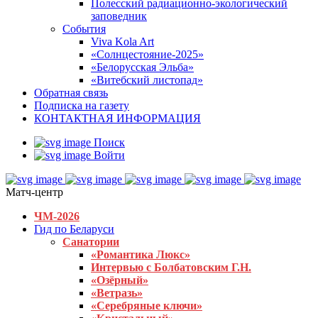
Полесский радиационно-экологический
заповедник
События
Viva Kola Art
«Солнцестояние-2025»
«Белорусская Эльба»
«Витебский листопад»
Обратная связь
Подписка на газету
КОНТАКТНАЯ ИНФОРМАЦИЯ
Поиск
Войти
Матч-центр
ЧМ-2026
Гид по Беларуси
Санатории
«Романтика Люкс»
Интервью с Болбатовским Г.Н.
«Озёрный»
«Ветразь»
«Серебряные ключи»