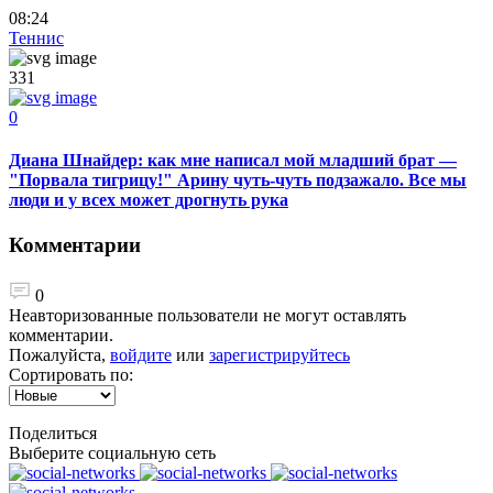
08:24
Теннис
331
0
Диана Шнайдер: как мне написал мой младший брат —
"Порвала тигрицу!" Арину чуть-чуть подзажало. Все мы
люди и у всех может дрогнуть рука
Комментарии
0
Неавторизованные пользователи не могут оставлять
комментарии.
Пожалуйста,
войдите
или
зарегистрируйтесь
Сортировать по:
Поделиться
Выберите социальную сеть