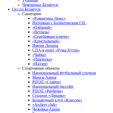
Турниры
Чемпионат Беларуси
Гид по Беларуси
Санатории
«Романтика Люкс»
Интервью с Болбатовским Г.Н.
«Озёрный»
«Ветразь»
«Серебряные ключи»
«Кристальный»
Имени Ленина
СПА-курорт «Ружа-Хутор»
«Чайка»
«Пралеска»
«Надзея»
Спортивные объекты
Национальный футбольный стадион
Минск-Арена
РЦОП «Стайки»
Национальный бассейн
РЦОП «Раубичи»
Стадион «Динамо»
Бильярдный клуб «Классик»
«Archery club»
Чижовка-Арена