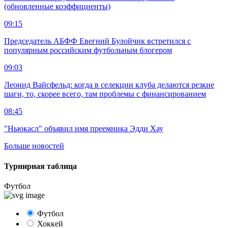
(обновленные коэффициенты)
09:15
Председатель АБФФ Евегний Булойчик встретился с
популярным российским футбольным блогером
09:03
Леонид Вайсфельд: когда в селекции клуба делаются резкие
шаги, то, скорее всего, там проблемы с финансированием
08:45
"Ньюкасл" объявил имя преемника Эдди Хау
Больше новостей
Турнирная таблица
Футбол
Футбол
Хоккей