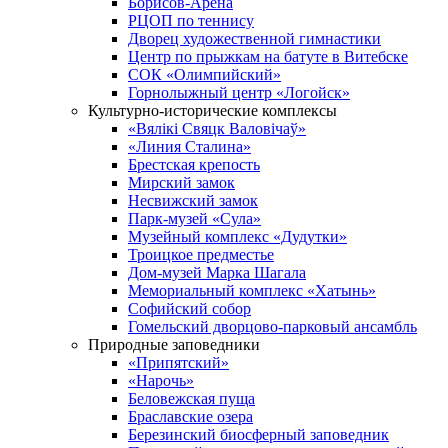
Борисов-Арена
РЦОП по теннису
Дворец художественной гимнастики
Центр по прыжкам на батуте в Витебске
СОК «Олимпийский»
Горнолыжный центр «Логойск»
Культурно-исторические комплексы
«Вялікі Свяцк Валовічаў»
«Линия Сталина»
Брестская крепость
Мирский замок
Несвижский замок
Парк-музей «Сула»
Музейный комплекс «Дудутки»
Троицкое предместье
Дом-музей Марка Шагала
Мемориальный комплекс «Хатынь»
Софийский собор
Гомельский дворцово-парковый ансамбль
Природные заповедники
«Припятский»
«Нарочь»
Беловежская пуща
Браславские озера
Березинский биосферный заповедник