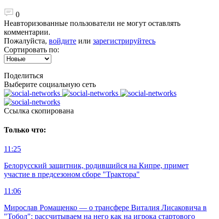
0
Неавторизованные пользователи не могут оставлять
комментарии.
Пожалуйста,
войдите
или
зарегистрируйтесь
Сортировать по:
Поделиться
Выберите социальную сеть
Ccылка скопирована
Только что:
11:25
Белорусский защитник, родившийся на Кипре, примет
участие в предсезоном сборе "Трактора"
11:06
Мирослав Ромащенко — о трансфере Виталия Лисаковича в
"Тобол": рассчитываем на него как на игрока стартового