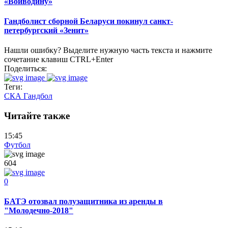
«Войводину»
Гандболист сборной Беларуси покинул санкт-
петербургский «Зенит»
Нашли ошибку? Выделите нужную часть текста и нажмите
сочетание клавиш CTRL+Enter
Поделиться:
Теги:
СКА
Гандбол
Читайте также
15:45
Футбол
604
0
БАТЭ отозвал полузащитника из аренды в
"Молодечно-2018"