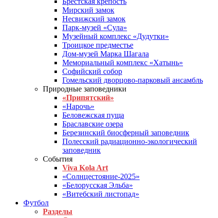
Брестская крепость
Мирский замок
Несвижский замок
Парк-музей «Сула»
Музейный комплекс «Дудутки»
Троицкое предместье
Дом-музей Марка Шагала
Мемориальный комплекс «Хатынь»
Софийский собор
Гомельский дворцово-парковый ансамбль
Природные заповедники
«Припятский»
«Нарочь»
Беловежская пуща
Браславские озера
Березинский биосферный заповедник
Полесский радиационно-экологический
заповедник
События
Viva Kola Art
«Солнцестояние-2025»
«Белорусская Эльба»
«Витебский листопад»
Футбол
Разделы