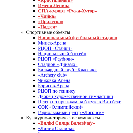
«Кристальный»
Имени Ленина
СПА-курорт «Ружа-Хутор»
«Чайка»
«Пралеска»
«Надзея»
Спортивные объекты
Национальный футбольный стадион
Минск-Арена
РЦОП «Стайки»
Национальный бассейн
РЦОП «Раубичи»
Стадион «Динамо»
Бильярдный клуб «Классик»
«Archery club»
Чижовка-Арена
Борисов-Арена
РЦОП по теннису
Дворец художественной гимнастики
Центр по прыжкам на батуте в Витебске
СОК «Олимпийский»
Горнолыжный центр «Логойск»
Культурно-исторические комплексы
«Вялікі Свяцк Валовічаў»
«Линия Сталина»