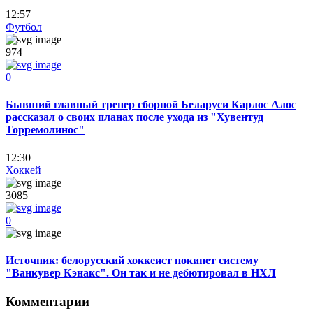
12:57
Футбол
974
0
Бывший главный тренер сборной Беларуси Карлос Алос
рассказал о своих планах после ухода из "Хувентуд
Торремолинос"
12:30
Хоккей
3085
0
Источник: белорусский хоккеист покинет систему
"Ванкувер Кэнакс". Он так и не дебютировал в НХЛ
Комментарии