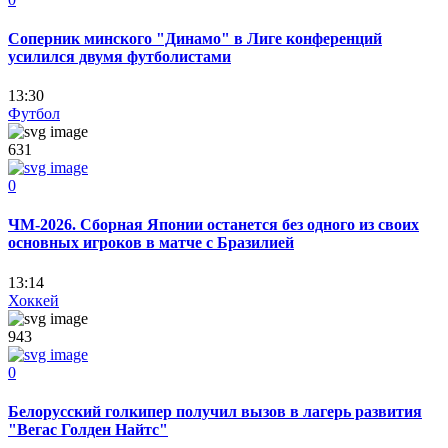
Соперник минского "Динамо" в Лиге конференций
усилился двумя футболистами
13:30
Футбол
631
0
ЧМ-2026. Сборная Японии останется без одного из своих
основных игроков в матче с Бразилией
13:14
Хоккей
943
0
Белорусский голкипер получил вызов в лагерь развития
"Вегас Голден Найтс"