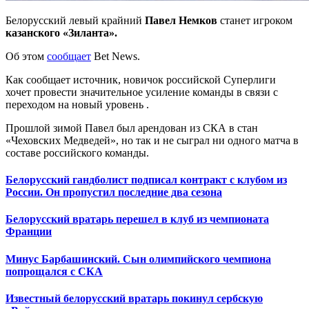
Белорусский левый крайний
Павел Немков
станет игроком
казанского «Зиланта».
Об этом
сообщает
Bet News.
Как сообщает источник, новичок российской Суперлиги
хочет провести значительное усиление команды в связи с
переходом на новый уровень .
Прошлой зимой Павел был арендован из СКА в стан
«Чеховских Медведей», но так и не сыграл ни одного матча в
составе российского команды.
Белорусский гандболист подписал контракт с клубом из
России. Он пропустил последние два сезона
Белорусский вратарь перешел в клуб из чемпионата
Франции
Минус Барбашинский. Сын олимпийского чемпиона
попрощался с СКА
Известный белорусский вратарь покинул сербскую