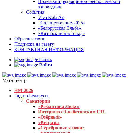
Полесский радиационно-экологический
заповедник
События
Viva Kola Art
«Солнцестояние-2025»
«Белорусская Эльба»
«Витебский листопад»
Обратная связь
Подписка на газету
КОНТАКТНАЯ ИНФОРМАЦИЯ
Поиск
Войти
Матч-центр
ЧМ-2026
Гид по Беларуси
Санатории
«Романтика Люкс»
Интервью с Болбатовским Г.Н.
«Озёрный»
«Ветразь»
«Серебряные ключи»