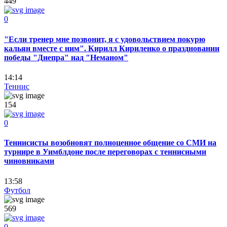
449
0
"Если тренер мне позвонит, я с удовольствием покурю
кальян вместе с ним". Кирилл Кириленко о праздновании
победы "Днепра" над "Неманом"
14:14
Теннис
154
0
Теннисисты возобновят полноценное общение со СМИ на
турнире в Уимблдоне после переговорах с теннисными
чиновниками
13:58
Футбол
569
0