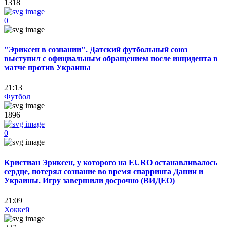
1318
0
"Эриксен в сознании". Датский футбольный союз
выступил с официальным обращением после инцидента в
матче против Украины
21:13
Футбол
1896
0
Кристиан Эриксен, у которого на EURO останавливалось
сердце, потерял сознание во время спарринга Дании и
Украины. Игру завершили досрочно (ВИДЕО)
21:09
Хоккей