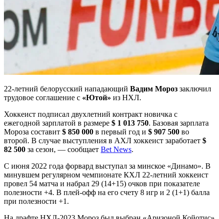
22-летний белорусский нападающий
Вадим Мороз
заключил
трудовое соглашение с
«Ютой»
из НХЛ.
Хоккеист подписал двухлетний контракт новичка с
ежегодной зарплатой в размере
$ 1 013 750
. Базовая зарплата
Мороза составит
$ 850 000
в первый год и
$ 907 500
во
второй. В случае выступления в АХЛ хоккеист заработает
$
82 500
за сезон, — сообщает
Bet News
.
С июня 2022 года форвард выступал за минское «Динамо». В
минувшем регулярном чемпионате КХЛ 22-летний хоккеист
провел 54 матча и набрал 29 (14+15) очков при показателе
полезности +4. В плей-офф на его счету 8 игр и 2 (1+1) балла
при полезности +1.
На драфте НХЛ-2023 Мороз был выбран «Аризоной Койотис»