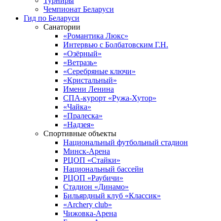
Турниры
Чемпионат Беларуси
Гид по Беларуси
Санатории
«Романтика Люкс»
Интервью с Болбатовским Г.Н.
«Озёрный»
«Ветразь»
«Серебряные ключи»
«Кристальный»
Имени Ленина
СПА-курорт «Ружа-Хутор»
«Чайка»
«Пралеска»
«Надзея»
Спортивные объекты
Национальный футбольный стадион
Минск-Арена
РЦОП «Стайки»
Национальный бассейн
РЦОП «Раубичи»
Стадион «Динамо»
Бильярдный клуб «Классик»
«Archery club»
Чижовка-Арена