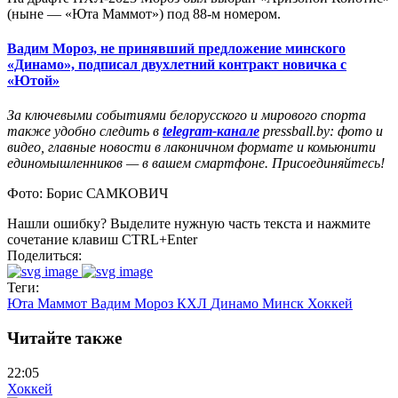
(ныне — «Юта Маммот») под 88-м номером.
Вадим Мороз, не принявший предложение минского
«Динамо», подписал двухлетний контракт новичка с
«Ютой»
За ключевыми событиями белорусского и мирового спорта
также удобно следить в
telegram-канале
pressball.by: фото и
видео, главные новости в лаконичном формате и комьюнити
единомышленников — в вашем смартфоне. Присоединяйтесь!
Фото: Борис САМКОВИЧ
Нашли ошибку? Выделите нужную часть текста и нажмите
сочетание клавиш CTRL+Enter
Поделиться:
Теги:
Юта Маммот
Вадим Мороз
КХЛ
Динамо Минск
Хоккей
Читайте также
22:05
Хоккей