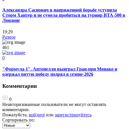
Александра Саснович в напряженной борьбе уступила
Сторм Хантер и не сумела пробиться на турнир ВТА-500 в
Лондоне
19:29
Разное
461
0
"Формула-1". Антонелли выиграл Гран-при Монако и
одержал пятую победу подряд в сезоне-2026
Комментарии
0
Неавторизованные пользователи не могут оставлять
комментарии.
Пожалуйста,
войдите
или
зарегистрируйтесь
Сортировать по: