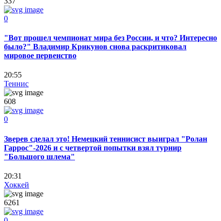
337
0
"Вот прошел чемпионат мира без России, и что? Интересно
было?" Владимир Крикунов снова раскритиковал
мировое первенство
20:55
Теннис
608
0
Зверев сделал это! Немецкий теннисист выиграл "Ролан
Гаррос"-2026 и с четвертой попытки взял турнир
"Большого шлема"
20:31
Хоккей
6261
0