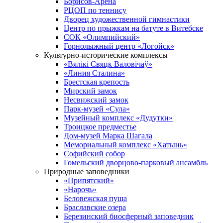
Борисов-Арена
РЦОП по теннису
Дворец художественной гимнастики
Центр по прыжкам на батуте в Витебске
СОК «Олимпийский»
Горнолыжный центр «Логойск»
Культурно-исторические комплексы
«Вялікі Свяцк Валовічаў»
«Линия Сталина»
Брестская крепость
Мирский замок
Несвижский замок
Парк-музей «Сула»
Музейный комплекс «Дудутки»
Троицкое предместье
Дом-музей Марка Шагала
Мемориальный комплекс «Хатынь»
Софийский собор
Гомельский дворцово-парковый ансамбль
Природные заповедники
«Припятский»
«Нарочь»
Беловежская пуща
Браславские озера
Березинский биосферный заповедник