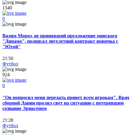
1540
0
Вадим Мороз, не принявший предложение минского
"Динамо", подписал двухлетний контракт новичка с
"Ютой"
21:50
Футбол
924
0
"Он попросил меня передать привет всем игрокам". Врач
сборной Дании пролил свет на ситуацию с потерявшим
сознание Эриксеном
21:28
Футбол