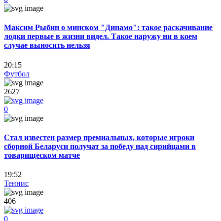
Максим Рыбин о минском "Динамо": такое раскачивание
лодки первые в жизни видел. Такое наружу ни в коем
случае выносить нельзя
20:15
Футбол
2627
0
Стал известен размер премиальных, которые игроки
сборной Беларуси получат за победу над сирийцами в
товарищеском матче
19:52
Теннис
406
0