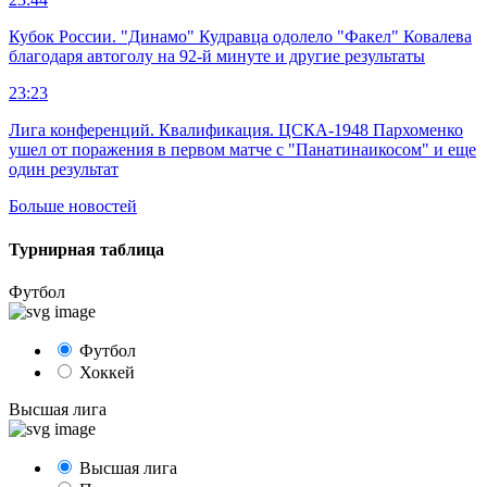
Кубок России. "Динамо" Кудравца одолело "Факел" Ковалева
благодаря автоголу на 92-й минуте и другие результаты
23:23
Лига конференций. Квалификация. ЦСКА-1948 Пархоменко
ушел от поражения в первом матче с "Панатинаикосом" и еще
один результат
Больше новостей
Турнирная таблица
Футбол
Футбол
Хоккей
Высшая лига
Высшая лига