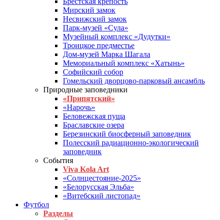
Брестская крепость
Мирский замок
Несвижский замок
Парк-музей «Сула»
Музейный комплекс «Дудутки»
Троицкое предместье
Дом-музей Марка Шагала
Мемориальный комплекс «Хатынь»
Софийский собор
Гомельский дворцово-парковый ансамбль
Природные заповедники
«Припятский»
«Нарочь»
Беловежская пуща
Браславские озера
Березинский биосферный заповедник
Полесский радиационно-экологический
заповедник
События
Viva Kola Art
«Солнцестояние-2025»
«Белорусская Эльба»
«Витебский листопад»
Футбол
Разделы