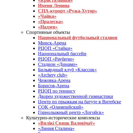
«Кристальный»
Имени Ленина
СПА-курорт «Ружа-Хутор»
«Чайка»
«Пралеска»
«Надзея»
Спортивные объекты
Национальный футбольный стадион
Минск-Арена
РЦОП «Стайки»
Национальный бассейн
РЦОП «Раубичи»
Стадион «Динамо»
Бильярдный клуб «Классик»
«Archery club»
Чижовка-Арена
Борисов-Арена
РЦОП по теннису
Дворец художественной гимнастики
Центр по прыжкам на батуте в Витебске
СОК «Олимпийский»
Горнолыжный центр «Логойск»
Культурно-исторические комплексы
«Вялікі Свяцк Валовічаў»
«Линия Сталина»