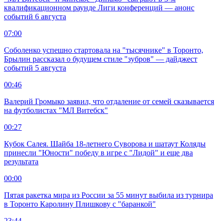
квалификационном раунде Лиги конференций — анонс
событий 6 августа
07:00
Соболенко успешно стартовала на "тысячнике" в Торонто,
Брылин рассказал о будущем стиле "зубров" — дайджест
событий 5 августа
00:46
Валерий Громыко заявил, что отдаление от семей сказывается
на футболистах "МЛ Витебск"
00:27
Кубок Салея. Шайба 18-летнего Суворова и шатаут Коляды
принесли "Юности" победу в игре с "Лидой" и еще два
результата
00:00
Пятая ракетка мира из России за 55 минут выбила из турнира
в Торонто Каролину Плишкову с "баранкой"
23:44