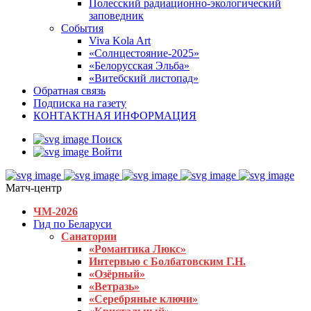
Полесский радиационно-экологический
заповедник
События
Viva Kola Art
«Солнцестояние-2025»
«Белорусская Эльба»
«Витебский листопад»
Обратная связь
Подписка на газету
КОНТАКТНАЯ ИНФОРМАЦИЯ
Поиск
Войти
Матч-центр
ЧМ-2026
Гид по Беларуси
Санатории
«Романтика Люкс»
Интервью с Болбатовским Г.Н.
«Озёрный»
«Ветразь»
«Серебряные ключи»