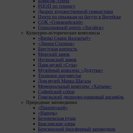
Борисов-Арена
РЦОП по теннису
Дворец художественной гимнастики
Центр по прыжкам на батуте в Витебске
СОК «Олимпийский»
Горнолыжный центр «Логойск»
Культурно-исторические комплексы
«Вялікі Свяцк Валовічаў»
«Линия Сталина»
Брестская крепость
Мирский замок
Несвижский замок
Парк-музей «Сула»
Музейный комплекс «Дудутки»
Троицкое предместье
Дом-музей Марка Шагала
Мемориальный комплекс «Хатынь»
Софийский собор
Гомельский дворцово-парковый ансамбль
Природные заповедники
«Припятский»
«Нарочь»
Беловежская пуща
Браславские озера
Березинский биосферный заповедник