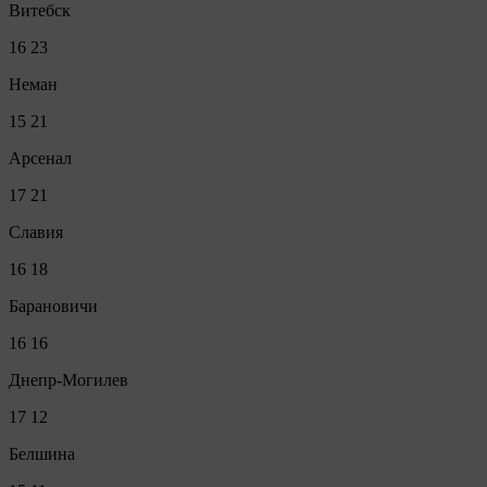
Витебск
16
23
Неман
15
21
Арсенал
17
21
Славия
16
18
Барановичи
16
16
Днепр-Могилев
17
12
Белшина