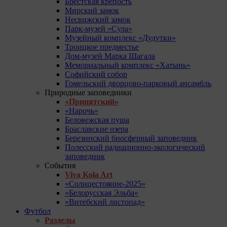
Брестская крепость
Мирский замок
Несвижский замок
Парк-музей «Сула»
Музейный комплекс «Дудутки»
Троицкое предместье
Дом-музей Марка Шагала
Мемориальный комплекс «Хатынь»
Софийский собор
Гомельский дворцово-парковый ансамбль
Природные заповедники
«Припятский»
«Нарочь»
Беловежская пуща
Браславские озера
Березинский биосферный заповедник
Полесский радиационно-экологический
заповедник
События
Viva Kola Art
«Солнцестояние-2025»
«Белорусская Эльба»
«Витебский листопад»
Футбол
Разделы