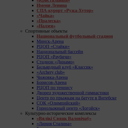
«Кристальный»
Имени Ленина
СПА-курорт «Ружа-Хутор»
«Чайка»
«Пралеска»
«Надзея»
Спортивные объекты
Национальный футбольный стадион
Минск-Арена
РЦОП «Стайки»
Национальный бассейн
РЦОП «Раубичи»
Стадион «Динамо»
Бильярдный клуб «Классик»
«Archery club»
Чижовка-Арена
Борисов-Арена
РЦОП по теннису
Дворец художественной гимнастики
Центр по прыжкам на батуте в Витебске
СОК «Олимпийский»
Горнолыжный центр «Логойск»
Культурно-исторические комплексы
«Вялікі Свяцк Валовічаў»
«Линия Сталина»