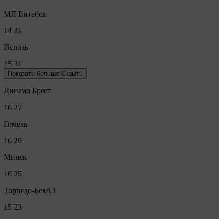
МЛ Витебск
14
31
Ислочь
15
31
Показать больше
Скрыть
Динамо Брест
16
27
Гомель
16
26
Минск
16
25
Торпедо-БелАЗ
15
23