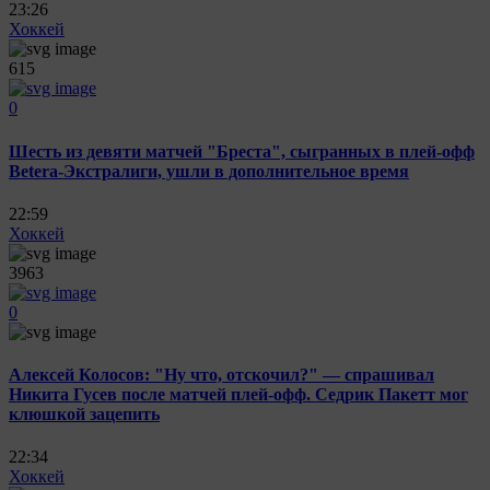
23:26
Хоккей
615
0
Шесть из девяти матчей "Бреста", сыгранных в плей-офф
Betera-Экстралиги, ушли в дополнительное время
22:59
Хоккей
3963
0
Алексей Колосов: "Ну что, отскочил?" — спрашивал
Никита Гусев после матчей плей-офф. Седрик Пакетт мог
клюшкой зацепить
22:34
Хоккей