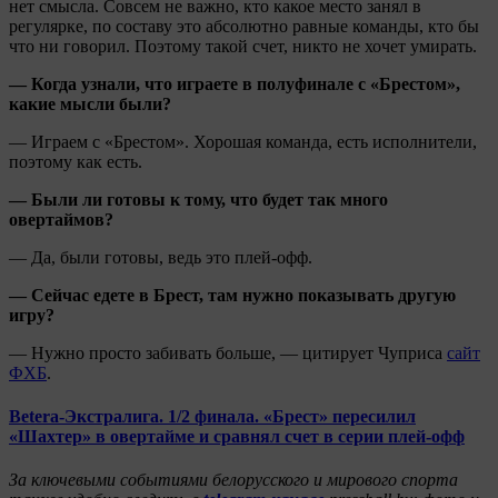
нет смысла. Совсем не важно, кто какое место занял в
регулярке, по составу это абсолютно равные команды, кто бы
что ни говорил. Поэтому такой счет, никто не хочет умирать.
— Когда узнали, что играете в полуфинале с «Брестом»,
какие мысли были?
— Играем с «Брестом». Хорошая команда, есть исполнители,
поэтому как есть.
— Были ли готовы к тому, что будет так много
овертаймов?
— Да, были готовы, ведь это плей-офф.
— Сейчас едете в Брест, там нужно показывать другую
игру?
— Нужно просто забивать больше, — цитирует Чуприса
сайт
ФХБ
.
Betera-Экстралига. 1/2 финала. «Брест» пересилил
«Шахтер» в овертайме и сравнял счет в серии плей-офф
За ключевыми событиями белорусского и мирового спорта