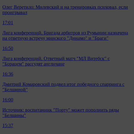
Олег Веретило: Милевский и на тренировках психовал, если
проигрывал
17:01
Лига конференций. Бригада арбитров из Румынии назначена
на ответную встречу минского "Динамо" и "Браги"
16:50
Лига конференций. Ответный матч "МЛ Витебск" с
"Борацем" рассудят англичане
16:36
Дмитрий Комаровский подвел итог победного спарринга с
"Белшиной"
16:00
Источник: воспитанник "Порту" может пополнить ряды
"Белшины"
15:37