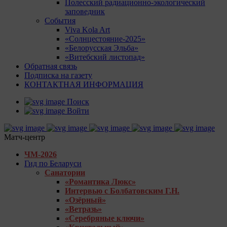
Полесский радиационно-экологический
заповедник
События
Viva Kola Art
«Солнцестояние-2025»
«Белорусская Эльба»
«Витебский листопад»
Обратная связь
Подписка на газету
КОНТАКТНАЯ ИНФОРМАЦИЯ
Поиск
Войти
Матч-центр
ЧМ-2026
Гид по Беларуси
Санатории
«Романтика Люкс»
Интервью с Болбатовским Г.Н.
«Озёрный»
«Ветразь»
«Серебряные ключи»