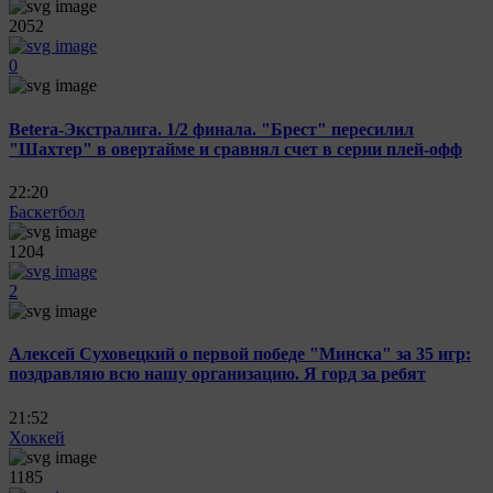
2052
0
Betera-Экстралига. 1/2 финала. "Брест" пересилил
"Шахтер" в овертайме и сравнял счет в серии плей-офф
22:20
Баскетбол
1204
2
Алексей Суховецкий о первой победе "Минска" за 35 игр:
поздравляю всю нашу организацию. Я горд за ребят
21:52
Хоккей
1185