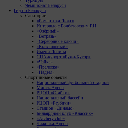
Турниры
Чемпионат Беларуси
Гид по Беларуси
Санатории
«Романтика Люкс»
Интервью с Болбатовским Г.Н.
«Озёрный»
«Ветразь»
«Серебряные ключи»
«Кристальный»
Имени Ленина
СПА-курорт «Ружа-Хутор»
«Чайка»
«Пралеска»
«Надзея»
Спортивные объекты
Национальный футбольный стадион
Минск-Арена
РЦОП «Стайки»
Национальный бассейн
РЦОП «Раубичи»
Стадион «Динамо»
Бильярдный клуб «Классик»
«Archery club»
Чижовка-Арена