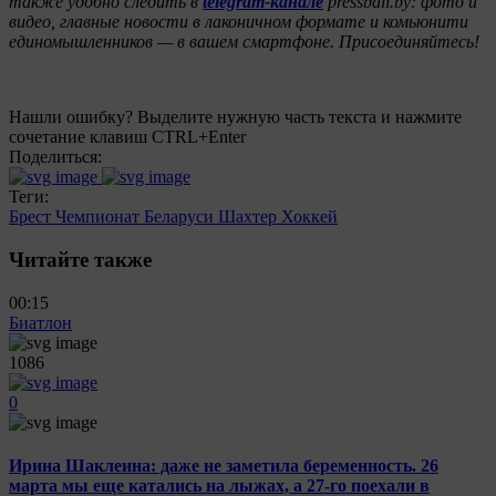
также удобно следить в
telegram-канале
pressball.by: фото и
видео, главные новости в лаконичном формате и комьюнити
единомышленников — в вашем смартфоне. Присоединяйтесь!
Нашли ошибку? Выделите нужную часть текста и нажмите
сочетание клавиш CTRL+Enter
Поделиться:
Теги:
Брест
Чемпионат Беларуси
Шахтер
Хоккей
Читайте также
00:15
Биатлон
1086
0
Ирина Шаклеина: даже не заметила беременность. 26
марта мы еще катались на лыжах, а 27-го поехали в