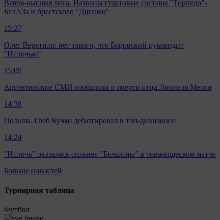
Betera-высшая лига. Названы стартовые составы "Торпедо"-
БелАЗа и брестского "Динамо"
15:27
Олег Веретило: нет такого, что Боровский руководит
"Ислочью"
15:09
Аргентинские СМИ сообщили о смерти отца Лионеля Месси
14:38
Польша. Глеб Кучко дебютировал в топ-дивизионе
14:24
"Ислочь" оказалась сильнее "Белшины" в товарищеском матче
Больше новостей
Турнирная таблица
Футбол