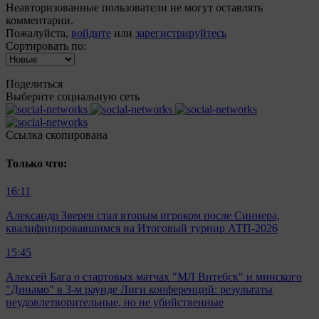
Неавторизованные пользователи не могут оставлять
комментарии.
Пожалуйста,
войдите
или
зарегистрируйтесь
Сортировать по:
Поделиться
Выберите социальную сеть
Ccылка скопирована
Только что:
16:11
Александр Зверев стал вторым игроком после Синнера,
квалифицировавшимся на Итоговый турнир АТП-2026
15:45
Алексей Бага о стартовых матчах "МЛ Витебск" и минского
"Динамо" в 3-м раунде Лиги конференций: результаты
неудовлетворительные, но не убийственные