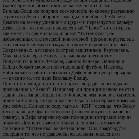
трансформация объективно была ему не по силам.
Виллаш-Боаш же получил возможность по своему разумению
строить и обучать оборону команды, приобрел Дембеле и
Демпси на замену ушедшим лидерам и перезапустил карьеру
Дефо. Если тактически вышколенный “Челси” хотел играть,
как умеет, то для молодых игроков “Тоттенхэма”, не
избалованных тактической подготовкой, приход португальца
стал глотком свежего воздуха и залогом игрового прогресса.
Современных, а главное быстрых защитников Фертонгена,
Уокера и Колкера не испугать высоким прессингом.
Полузащита в лице Дембеле, Сандро Раньере, Леннона и
Бейла обожает скоростной атакующий футбол. Наконец,
мобильный и работоспособный Дефо в роли центрфорварда
— именно то, что надо Виллашу-Боашу.
При этом очевидно и то, что португалец сделал выводы из
пребывания в “Челси”. Например, он принципиально не стал
задвигать в запас возрастного Фриделя, чем поверг в смятение
новичка Лориса, который рассчитывал стать первым номером
уже сейчас. Или же по ходу матча с “КПР” осознал, что Бейлу
тесно на левом фланге обороны (и передвинул его выше по
флангу), а Дефо впереди нужен помощник (отправил ему на
подмогу Демпси). Именно в закрепленном в том матче
сочетании “Тоттенхэм” вышел на поле “Олд Траффорд” и
совершил то, что не удавалось нескольким поколениям