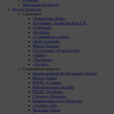
Турниры
Чемпионат Беларуси
Гид по Беларуси
Санатории
«Романтика Люкс»
Интервью с Болбатовским Г.Н.
«Озёрный»
«Ветразь»
«Серебряные ключи»
«Кристальный»
Имени Ленина
СПА-курорт «Ружа-Хутор»
«Чайка»
«Пралеска»
«Надзея»
Спортивные объекты
Национальный футбольный стадион
Минск-Арена
РЦОП «Стайки»
Национальный бассейн
РЦОП «Раубичи»
Стадион «Динамо»
Бильярдный клуб «Классик»
«Archery club»
Чижовка-Арена