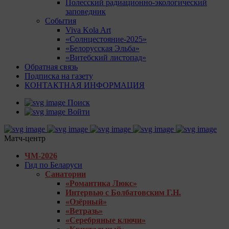
Полесский радиационно-экологический
заповедник
События
Viva Kola Art
«Солнцестояние-2025»
«Белорусская Эльба»
«Витебский листопад»
Обратная связь
Подписка на газету
КОНТАКТНАЯ ИНФОРМАЦИЯ
Поиск
Войти
Матч-центр
ЧМ-2026
Гид по Беларуси
Санатории
«Романтика Люкс»
Интервью с Болбатовским Г.Н.
«Озёрный»
«Ветразь»
«Серебряные ключи»