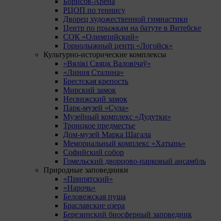
Борисов-Арена
РЦОП по теннису
Дворец художественной гимнастики
Центр по прыжкам на батуте в Витебске
СОК «Олимпийский»
Горнолыжный центр «Логойск»
Культурно-исторические комплексы
«Вялікі Свяцк Валовічаў»
«Линия Сталина»
Брестская крепость
Мирский замок
Несвижский замок
Парк-музей «Сула»
Музейный комплекс «Дудутки»
Троицкое предместье
Дом-музей Марка Шагала
Мемориальный комплекс «Хатынь»
Софийский собор
Гомельский дворцово-парковый ансамбль
Природные заповедники
«Припятский»
«Нарочь»
Беловежская пуща
Браславские озера
Березинский биосферный заповедник