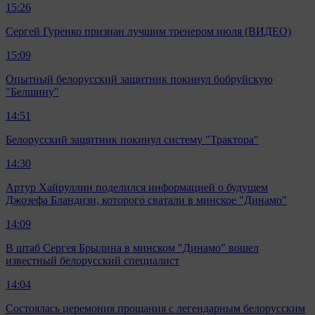
15:26
Сергей Гуренко признан лучшим тренером июля (ВИДЕО)
15:09
Опытный белорусский защитник покинул бобруйскую
"Белшину"
14:51
Белорусский защитник покинул систему "Трактора"
14:30
Артур Хайруллин поделился информацией о будущем
Джозефа Бландизи, которого сватали в минское "Динамо"
14:09
В штаб Сергея Брылина в минском "Динамо" вошел
известный белорусский специалист
14:04
Состоялась церемония прощания с легендарным белорусским