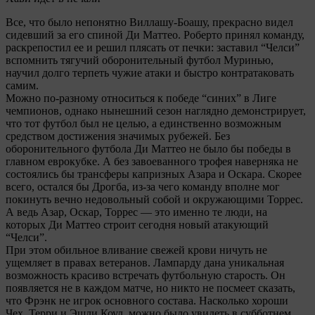
Все, что было непонятно Виллашу-Боашу, прекрасно видел
сидевший за его спиной Ди Маттео. Роберто принял команду,
раскрепостил ее и решил плясать от печки: заставил “Челси”
вспомнить тягучий оборонительный футбол Муринью,
научил долго терпеть чужие атаки и быстро контратаковать
самим.
Можно по-разному относиться к победе “синих” в Лиге
чемпионов, однако нынешний сезон наглядно демонстрирует,
что тот футбол был не целью, а единственно возможным
средством достижения значимых рубежей. Без
оборонительного футбола Ди Маттео не было бы победы в
главном еврокубке. А без завоеванного трофея наверняка не
состоялись бы трансферы капризных Азара и Оскара. Скорее
всего, остался бы Дрогба, из-за чего команду вполне мог
покинуть вечно недовольный собой и окружающими Торрес.
А ведь Азар, Оскар, Торрес — это именно те люди, на
которых Ди Маттео строит сегодня новый атакующий
“Челси”.
При этом обильное вливание свежей крови ничуть не
ущемляет в правах ветеранов. Лампарду дана уникальная
возможность красиво встречать футбольную старость. Он
появляется не в каждом матче, но никто не посмеет сказать,
что Фрэнк не игрок основного состава. Насколько хороши
Чех, Терри и Эшли Коул, можно было увидеть в субботнем