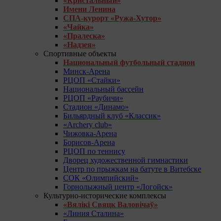
«Кристальный»
Имени Ленина
СПА-курорт «Ружа-Хутор»
«Чайка»
«Пралеска»
«Надзея»
Спортивные объекты
Национальный футбольный стадион
Минск-Арена
РЦОП «Стайки»
Национальный бассейн
РЦОП «Раубичи»
Стадион «Динамо»
Бильярдный клуб «Классик»
«Archery club»
Чижовка-Арена
Борисов-Арена
РЦОП по теннису
Дворец художественной гимнастики
Центр по прыжкам на батуте в Витебске
СОК «Олимпийский»
Горнолыжный центр «Логойск»
Культурно-исторические комплексы
«Вялікі Свяцк Валовічаў»
«Линия Сталина»