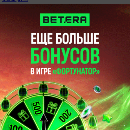
22:27
Прессбол
2153
0
БФФ. Пресс-конференция. Собака лает, Сафарьян идет
22:27
Прессбол
1366
0
Тур 26. Центр внимания. Четвертый скальп
22:27
Прессбол