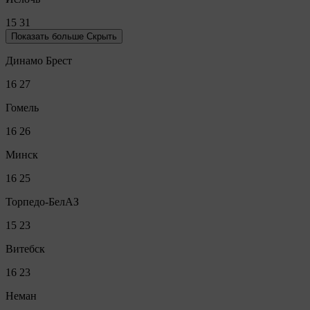
15
31
Показать больше
Скрыть
Динамо Брест
16
27
Гомель
16
26
Минск
16
25
Торпедо-БелАЗ
15
23
Витебск
16
23
Неман