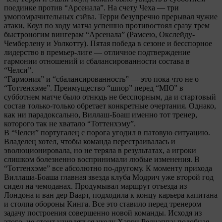
поединке против “Арсенала”. На счету Чеха — три
умопомрачительных сэйва. Терри безупречно прерывал чужие
атаки, Коул по ходу матча успешно противостоял сразу трем
быстроногим вингерам “Арсенала” (Рамсею, Окслейду-
Чемберлену и Уолкотту). Пятая победа в сезоне и бесспорное
лидерство в премьер-лиге — отличное подтверждение
гармонии отношений и сбалансированности состава в
“Челси”.
“Гармония” и “сбалансированность” — это пока что не о
“Тоттенхэме”. Преимущество “шпор” перед “МЮ” в
субботнем матче было отнюдь не бесспорным, да и стартовый
состав только-только обретает конкретные очертания. Однако,
как ни парадоксально, Виллаш-Боаш именно тот тренер,
которого так не хватало “Тоттенхэму”.
В “Челси” португалец с порога угодил в патовую ситуацию.
Владелец хотел, чтобы команда перестраивалась и
эволюционировала, но не теряла в результатах, а игроки
слишком болезненно воспринимали любые изменения. В
“Тоттенхэме” все абсолютно по-другому. К моменту прихода
Виллаша-Боаша главная звезда клуба Модрич уже второй год
сидел на чемоданах. Продумывал маршрут отъезда из
Лондона и ван дер Ваарт, подходила к концу карьера капитана
и столпа обороны Кинга. Все это ставило перед тренером
задачу построения совершенно новой команды. Исходя из
этого, не стоит удивляться уходу Харри Реднаппа: подобная