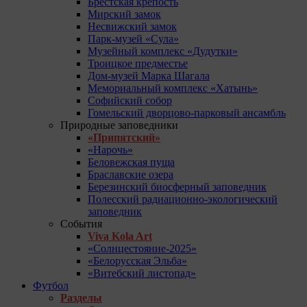
Брестская крепость
Мирский замок
Несвижский замок
Парк-музей «Сула»
Музейный комплекс «Дудутки»
Троицкое предместье
Дом-музей Марка Шагала
Мемориальный комплекс «Хатынь»
Софийский собор
Гомельский дворцово-парковый ансамбль
Природные заповедники
«Припятский»
«Нарочь»
Беловежская пуща
Браславские озера
Березинский биосферный заповедник
Полесский радиационно-экологический
заповедник
События
Viva Kola Art
«Солнцестояние-2025»
«Белорусская Эльба»
«Витебский листопад»
Футбол
Разделы