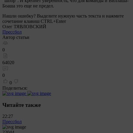
“шпор”. И крепнет уверенность, что для команды и Виллаша-
Боаша это еще не предел.
Нашли ошибку? Выделите нужную часть текста и нажмите
сочетание клавиш CTRL+Enter
Олег ТЯВЛОВСКИЙ
Прессбол
Автор статьи
0
64020
0
0
Поделиться:
Читайте также
22:27
Прессбол
22044