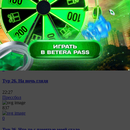
1568
0
Тур 26. Неологизм
22:27
Прессбол
978
0
Тур 26. На ночь глядя
22:27
Прессбол
837
0
Тур 26. Что-то с памятью моей стало