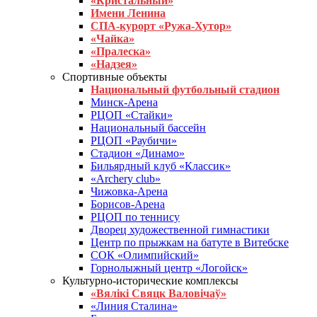
«Кристальный»
Имени Ленина
СПА-курорт «Ружа-Хутор»
«Чайка»
«Пралеска»
«Надзея»
Спортивные объекты
Национальный футбольный стадион
Минск-Арена
РЦОП «Стайки»
Национальный бассейн
РЦОП «Раубичи»
Стадион «Динамо»
Бильярдный клуб «Классик»
«Archery club»
Чижовка-Арена
Борисов-Арена
РЦОП по теннису
Дворец художественной гимнастики
Центр по прыжкам на батуте в Витебске
СОК «Олимпийский»
Горнолыжный центр «Логойск»
Культурно-исторические комплексы
«Вялікі Свяцк Валовічаў»
«Линия Сталина»