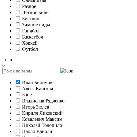
Олимпиада
Разное
Летние виды
Биатлон
Зимние виды
Гандбол
Баскетбол
Хоккей
Футбол
Теги
Иван Биончик
Алеся Капская
Бане
Владислав Рядченко
Игорь Зюлев
Кирилл Янковский
Ковалевич Максим
Николай Толопило
Паоло Ваноли