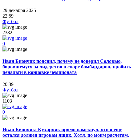
29 декабря 2025
22:59
Футбол
2382
0
Иван Биончик пояснил, почему не доверил Соловью,
боровшемуся за лидерство в споре бомбардиров, пробить
пенальти в концовке чемпионата
20:39
Футбол
1103
0
Иван Биончик: Кухарчик прямо намекнул, что я еще
остался должен игрокам ящик. Хотя, по моим расчетам,