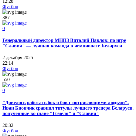
12:28
Футбол
387
0
Генеральный директор МНПЗ Виталий Павлов: по игре
"Славия" — лучшая команда в чемпионате Беларуси
2 декабря 2025
22:14
Футбол
550
0
"Довелось работать бок о бок с потрясающими людьми".
Иван Биончик сравнил титулы лучшего тренера Беларуси,
полученные во главе "Гомеля" и "Славии"
20:32
Футбол