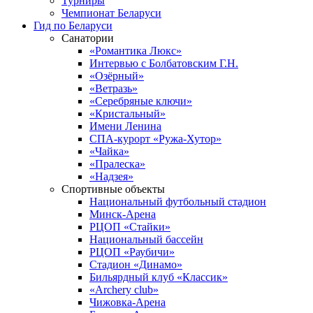
Турниры
Чемпионат Беларуси
Гид по Беларуси
Санатории
«Романтика Люкс»
Интервью с Болбатовским Г.Н.
«Озёрный»
«Ветразь»
«Серебряные ключи»
«Кристальный»
Имени Ленина
СПА-курорт «Ружа-Хутор»
«Чайка»
«Пралеска»
«Надзея»
Спортивные объекты
Национальный футбольный стадион
Минск-Арена
РЦОП «Стайки»
Национальный бассейн
РЦОП «Раубичи»
Стадион «Динамо»
Бильярдный клуб «Классик»
«Archery club»
Чижовка-Арена