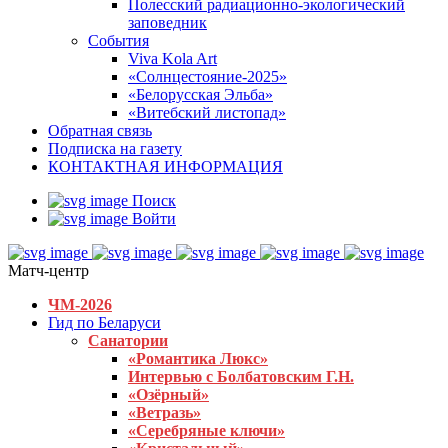
Полесский радиационно-экологический
заповедник
События
Viva Kola Art
«Солнцестояние-2025»
«Белорусская Эльба»
«Витебский листопад»
Обратная связь
Подписка на газету
КОНТАКТНАЯ ИНФОРМАЦИЯ
Поиск
Войти
Матч-центр
ЧМ-2026
Гид по Беларуси
Санатории
«Романтика Люкс»
Интервью с Болбатовским Г.Н.
«Озёрный»
«Ветразь»
«Серебряные ключи»