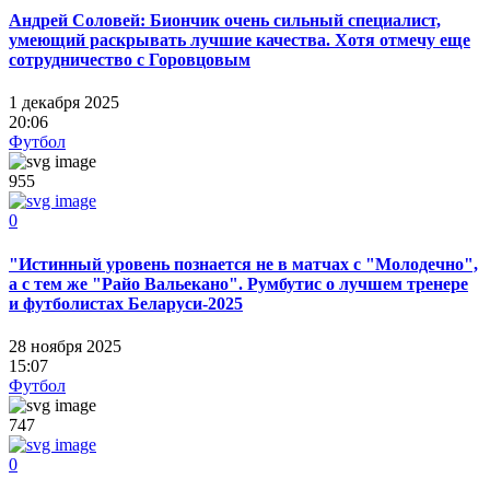
Андрей Соловей: Биончик очень сильный специалист,
умеющий раскрывать лучшие качества. Хотя отмечу еще
сотрудничество с Горовцовым
1 декабря 2025
20:06
Футбол
955
0
"Истинный уровень познается не в матчах с "Молодечно",
а с тем же "Райо Вальекано". Румбутис о лучшем тренере
и футболистах Беларуси-2025
28 ноября 2025
15:07
Футбол
747
0