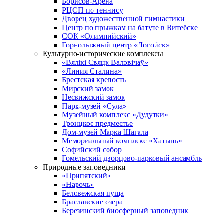
Борисов-Арена
РЦОП по теннису
Дворец художественной гимнастики
Центр по прыжкам на батуте в Витебске
СОК «Олимпийский»
Горнолыжный центр «Логойск»
Культурно-исторические комплексы
«Вялікі Свяцк Валовічаў»
«Линия Сталина»
Брестская крепость
Мирский замок
Несвижский замок
Парк-музей «Сула»
Музейный комплекс «Дудутки»
Троицкое предместье
Дом-музей Марка Шагала
Мемориальный комплекс «Хатынь»
Софийский собор
Гомельский дворцово-парковый ансамбль
Природные заповедники
«Припятский»
«Нарочь»
Беловежская пуща
Браславские озера
Березинский биосферный заповедник