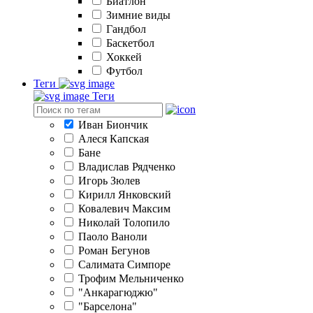
Биатлон
Зимние виды
Гандбол
Баскетбол
Хоккей
Футбол
Теги
Теги
Иван Биончик
Алеся Капская
Бане
Владислав Рядченко
Игорь Зюлев
Кирилл Янковский
Ковалевич Максим
Николай Толопило
Паоло Ваноли
Роман Бегунов
Салимата Симпоре
Трофим Мельниченко
"Анкарагюджю"
"Барселона"