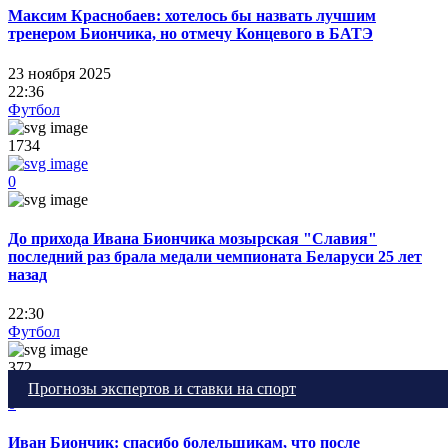
Максим Краснобаев: хотелось бы назвать лучшим
тренером Биончика, но отмечу Концевого в БАТЭ
23 ноября 2025
22:36
Футбол
1734
0
До прихода Ивана Биончика мозырская "Славия"
последний раз брала медали чемпионата Беларуси 25 лет
назад
22:30
Футбол
372
Прогнозы экспертов и ставки на спорт
0
Иван Биончик: спасибо болельщикам, что после