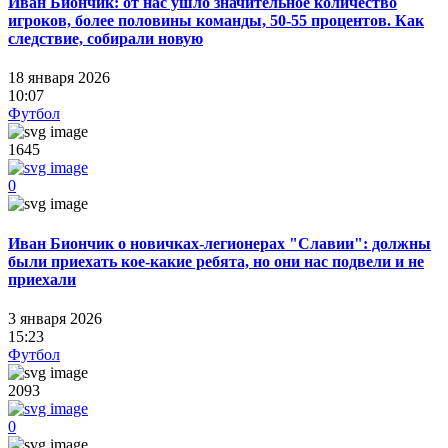
Иван Биончик: от нас ушло значительное количество
игроков, более половины команды, 50-55 процентов. Как
следствие, собирали новую
18 января 2026
10:07
Футбол
1645
0
Иван Биончик о новичках-легионерах "Славии": должны
были приехать кое-какие ребята, но они нас подвели и не
приехали
3 января 2026
15:23
Футбол
2093
0