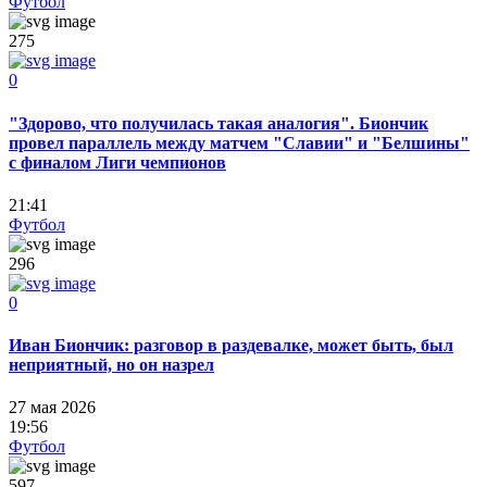
Футбол
275
0
"Здорово, что получилась такая аналогия". Биончик
провел параллель между матчем "Славии" и "Белшины"
с финалом Лиги чемпионов
21:41
Футбол
296
0
Иван Биончик: разговор в раздевалке, может быть, был
неприятный, но он назрел
27 мая 2026
19:56
Футбол
597