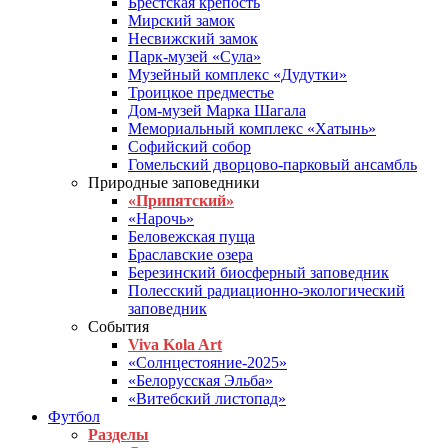
Брестская крепость
Мирский замок
Несвижский замок
Парк-музей «Сула»
Музейный комплекс «Дудутки»
Троицкое предместье
Дом-музей Марка Шагала
Мемориальный комплекс «Хатынь»
Софийский собор
Гомельский дворцово-парковый ансамбль
Природные заповедники
«Припятский»
«Нарочь»
Беловежская пуща
Браславские озера
Березинский биосферный заповедник
Полесский радиационно-экологический
заповедник
События
Viva Kola Art
«Солнцестояние-2025»
«Белорусская Эльба»
«Витебский листопад»
Футбол
Разделы