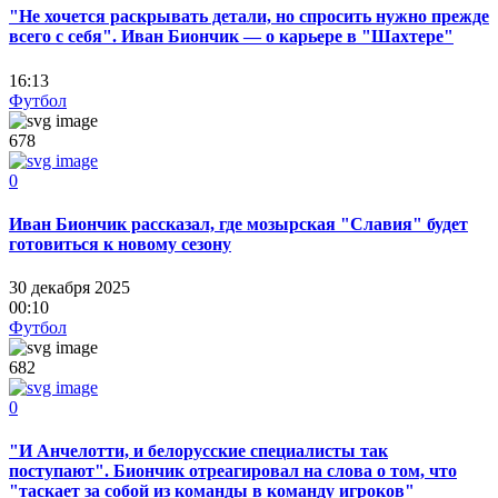
"Не хочется раскрывать детали, но спросить нужно прежде
всего с себя". Иван Биончик — о карьере в "Шахтере"
16:13
Футбол
678
0
Иван Биончик рассказал, где мозырская "Славия" будет
готовиться к новому сезону
30 декабря 2025
00:10
Футбол
682
0
"И Анчелотти, и белорусские специалисты так
поступают". Биончик отреагировал на слова о том, что
"таскает за собой из команды в команду игроков"