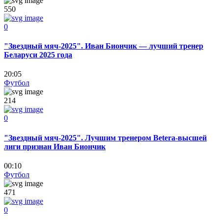
550
0
"Звездный мяч-2025". Иван Биончик — лучший тренер
Беларуси 2025 года
20:05
Футбол
214
0
"Звездный мяч-2025". Лучшим тренером Betera-высшей
лиги признан Иван Биончик
00:10
Футбол
471
0