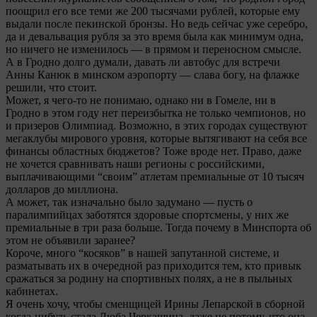
поощрил его все теми же 200 тысячами рублей, которые ему
выдали после пекинской бронзы. Но ведь сейчас уже серебро,
да и девальвация рубля за это время была как минимум одна,
но ничего не изменилось — в прямом и переносном смысле.
А в Гродно долго думали, давать ли автобус для встречи
Анны Канюк в минском аэропорту — слава богу, на флажке
решили, что стоит.
Может, я чего-то не понимаю, однако ни в Гомеле, ни в
Гродно в этом году нет переизбытка не только чемпионов, но
и призеров Олимпиад. Возможно, в этих городах существуют
мегаклубы мирового уровня, которые вытягивают на себя все
финансы областных бюджетов? Тоже вроде нет. Право, даже
не хочется сравнивать наши регионы с российскими,
выплачивающими “своим” атлетам премиальные от 10 тысяч
долларов до миллиона.
А может, так изначально было задумано — пусть о
паралимпийцах заботятся здоровые спортсмены, у них же
премиальные в три раза больше. Тогда почему в Минспорта об
этом не объявили заранее?
Короче, много “косяков” в нашей запутанной системе, и
разматывать их в очередной раз приходится тем, кто привык
сражаться за родину на спортивных полях, а не в пыльных
кабинетах.
Я очень хочу, чтобы сменщицей Ирины Лепарской в сборной
когда-нибудь стала Люба Черкашина, даже не потому, что она