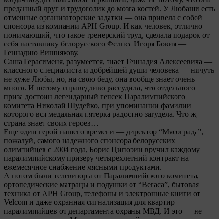
преданный друг и трудоголик до мозга костей. У Любаши есть
отменные организаторские задатки — она привела с собой
спонсора из компании APH Group. И как человек, отлично
понимающий, что такое тренерский труд, сделала подарок от
себя наставнику белорусского Фелпса Игоря Бокия —
Геннадию Вишнякову.
Саша Герасименя, разумеется, знает Геннадия Алексеевича —
классного специалиста и добрейшей души человека — ничуть
не хуже Любы, но, на свою беду, она вообще знает очень
много. И потому справедливо рассудила, что отдельного
приза достоин легендарный генсек Паралимпийского
комитета Николай Шудейко, при упоминании фамилии
которого вся медальная пятерка радостно загудела. Что ж,
страна знает своих героев…
Еще один герой нашего времени — директор “Мясограда”,
пожалуй, самого надежного спонсора белорусских
олимпийцев с 2004 года, Борис Ципорин вручил каждому
паралимпийскому призеру четырехлетний контракт на
ежемесячное снабжение мясными продуктами.
А потом были телевизоры от Паралимпийского комитета,
ортопедические матрацы и подушки от “Вегаса”, бытовая
техника от APH Group, телефоны и электронные книги от
Velcom и даже охранная сигнализация для квартир
паралимпийцев от департамента охраны МВД. И это — не