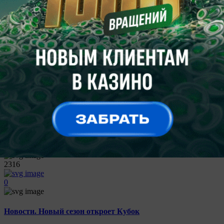
0
Новости. Два имени — два кубка
21:12
Прессбол
2361
0
НХЛ. Локаут. Чума во время пира
21:12
Прессбол
2316
0
Новости. Новый сезон откроет Кубок