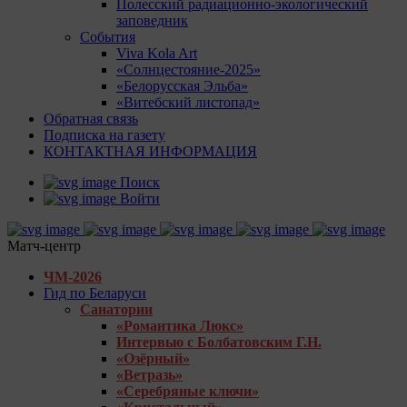
Полесский радиационно-экологический
заповедник
События
Viva Kola Art
«Солнцестояние-2025»
«Белорусская Эльба»
«Витебский листопад»
Обратная связь
Подписка на газету
КОНТАКТНАЯ ИНФОРМАЦИЯ
Поиск
Войти
Матч-центр
ЧМ-2026
Гид по Беларуси
Санатории
«Романтика Люкс»
Интервью с Болбатовским Г.Н.
«Озёрный»
«Ветразь»
«Серебряные ключи»