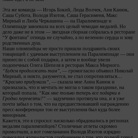
Эта же команда — Игорь Бокий, Люда Волчек, Аня Канюк,
Саша Субота, Володя Изотов, Саша Герасименя, Макс
Мирный и Люба Черкашина — на Паралимпиаде и
Олимпиаде завоевала на всех целый чемодан медалей. Но
дело даже не в этом — звездная сборная собралась в ресторане
“У фонтана” отнюдь не случайно, а по велению сердца и зову
родственных душ.
Наши олимпийцы не просто пришли поздравить своих
товарищей с удачным выступлением на Паралимпиаде — они
принесли с собой подарки, а затем и вообще увели
подопечных Олега Шепеля в ресторан Макса Мирного.
“Будем продолжать там”,
— громогласно объявил Николай
Мирный, и никто, разумеется, не стал сопротивляться…
“Красиво придумали”,
— сказала мне Анна Канюк и
призналась, что и мечтать не могла о таком празднике, на
который попала.
“Как мне только теперь все подарки в
Гродно перевезти?”
— задумчиво протянула она, и я уже
почти забыл о том, что на предшествовавшей награждению
пресс-конференции тон ее выступления был куда более
минорным.
Кажется, это я спросил: насколько обрадовались в регионах
медалям паралимпийцев? Столичные атлеты скромно
промолчали, а вот гомельчанин Володя Изотов изрядно
повеселил журналистов сообщением о том, что родной город