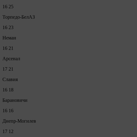
16
25
Торпедо-БелАЗ
16
23
Неман
16
21
Арсенал
17
21
Славия
16
18
Барановичи
16
16
Днепр-Могилев
17
12