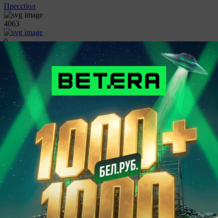
Прессбол
4063
0
Помолодеем на 30 лет
21:12
Прессбол
1253
0
Герой тура. Был такой период...
21:12
Прессбол
942