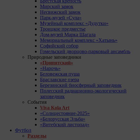
Брестская крепость
Мирский замок
Несвижский замок
Парк-музей «Сула»
Музейный комплекс «Дудутки»
Троицкое предместье
Дом-музей Марка Шагала
Мемориальный комплекс «Хатынь»
Софийский собор
Гомельский дворцово-парковый ансамбль
Природные заповедники
«Припятский»
«Нарочь»
Беловежская пуща
Браславские озера
Березинский биосферный заповедник
Полесский радиационно-экологический
заповедник
События
Viva Kola Art
«Солнцестояние-2025»
«Белорусская Эльба»
«Витебский листопад»
Футбол
Разделы