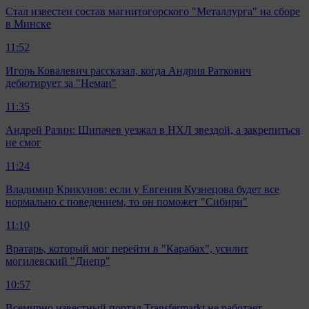
Стал известен состав магнитогорского "Металлурга" на сборе
в Минске
11:52
Игорь Ковалевич рассказал, когда Андрия Раткович
дебютирует за "Неман"
11:35
Андрей Разин: Шипачев уезжал в НХЛ звездой, а закрепиться
не смог
11:24
Владимир Крикунов: если у Евгения Кузнецова будет все
нормально с поведением, то он поможет "Сибири"
11:10
Вратарь, который мог перейти в "Карабах", усилит
могилевский "Днепр"
10:57
Всемирно известный портал Transfermarkt не работает