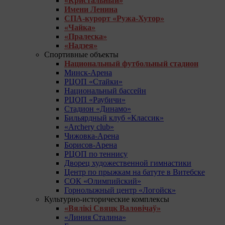
«Кристальный»
Имени Ленина
СПА-курорт «Ружа-Хутор»
«Чайка»
«Пралеска»
«Надзея»
Спортивные объекты
Национальный футбольный стадион
Минск-Арена
РЦОП «Стайки»
Национальный бассейн
РЦОП «Раубичи»
Стадион «Динамо»
Бильярдный клуб «Классик»
«Archery club»
Чижовка-Арена
Борисов-Арена
РЦОП по теннису
Дворец художественной гимнастики
Центр по прыжкам на батуте в Витебске
СОК «Олимпийский»
Горнолыжный центр «Логойск»
Культурно-исторические комплексы
«Вялікі Свяцк Валовічаў»
«Линия Сталина»