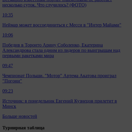
несколько суток. Что случилось? (ФОТО)
10:35
Неймар может воссоединиться с Месси в "Интер Майами"
10:06
Победив в Торонто Арину Соболенко, Екатерина
Александрова стала одним из лидеров по выигрышам над
первыми ракетками мира
09:47
Чемпионат Польши. "Мотор" Артема Акатова проиграл
"Погони"
09:23
Источник: в понедельник Евгений Кузнецов прилетит в
Минск
Больше новостей
Турнирная таблица