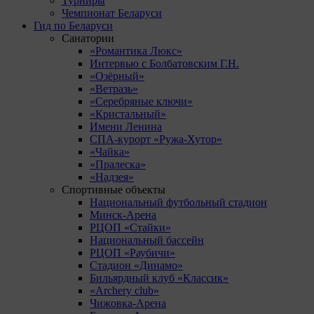
Турниры
Чемпионат Беларуси
Гид по Беларуси
Санатории
«Романтика Люкс»
Интервью с Болбатовским Г.Н.
«Озёрный»
«Ветразь»
«Серебряные ключи»
«Кристальный»
Имени Ленина
СПА-курорт «Ружа-Хутор»
«Чайка»
«Пралеска»
«Надзея»
Спортивные объекты
Национальный футбольный стадион
Минск-Арена
РЦОП «Стайки»
Национальный бассейн
РЦОП «Раубичи»
Стадион «Динамо»
Бильярдный клуб «Классик»
«Archery club»
Чижовка-Арена