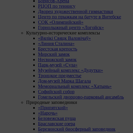
Борисов-Арена
РЦОП по теннису
Дворец художественной гимнастики
Центр по прыжкам на батуте в Витебске
СОК «Олимпийский»
Горнолыжный центр «Логойск»
Культурно-исторические комплексы
«Вялікі Свяцк Валовічаў»
«Линия Сталина»
Брестская крепость
Мирский замок
Несвижский замок
Парк-музей «Сула»
Музейный комплекс «Дудутки»
Троицкое предместье
Дом-музей Марка Шагала
Мемориальный комплекс «Хатынь»
Софийский собор
Гомельский дворцово-парковый ансамбль
Природные заповедники
«Припятский»
«Нарочь»
Беловежская пуща
Браславские озера
Березинский биосферный заповедник