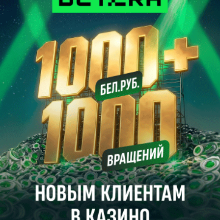
0
Футбол. Англия. Оборона вскользь
22:27
Прессбол
1462
0
Кривец на подмогу
22:27
Прессбол
988
0
Бочка дегтя