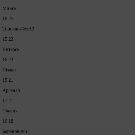
Минск
16
25
Торпедо-БелАЗ
15
23
Витебск
16
23
Неман
15
21
Арсенал
17
21
Славия
16
18
Барановичи