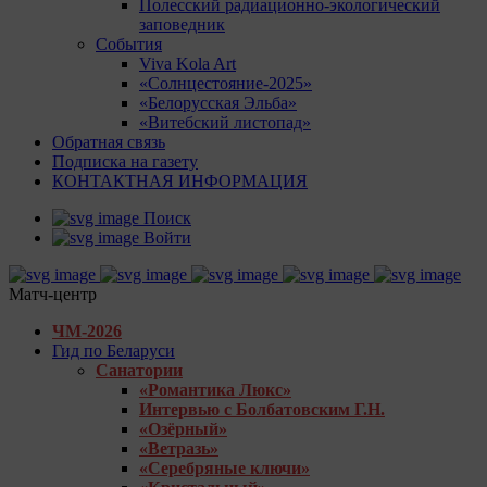
Полесский радиационно-экологический
заповедник
События
Viva Kola Art
«Солнцестояние-2025»
«Белорусская Эльба»
«Витебский листопад»
Обратная связь
Подписка на газету
КОНТАКТНАЯ ИНФОРМАЦИЯ
Поиск
Войти
Матч-центр
ЧМ-2026
Гид по Беларуси
Санатории
«Романтика Люкс»
Интервью с Болбатовским Г.Н.
«Озёрный»
«Ветразь»
«Серебряные ключи»