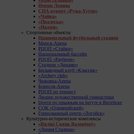
«Кристальный»
Имени Ленина
СПА-курорт «Ружа-Хутор»
«Чайка»
«Пралеска»
«Надзея»
Спортивные объекты
Национальный футбольный стадион
Минск-Арена
РЦОП «Стайки»
Национальный бассейн
РЦОП «Раубичи»
Стадион «Динамо»
Бильярдный клуб «Классик»
«Archery club»
Чижовка-Арена
Борисов-Арена
РЦОП по теннису
Дворец художественной гимнастики
Центр по прыжкам на батуте в Витебске
СОК «Олимпийский»
Горнолыжный центр «Логойск»
Культурно-исторические комплексы
«Вялікі Свяцк Валовічаў»
«Линия Сталина»