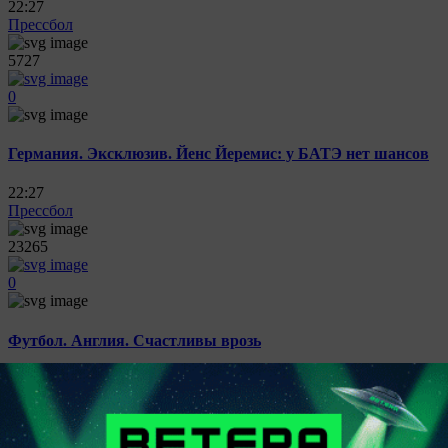
22:27
Прессбол
5727
0
Германия. Эксклюзив. Йенс Йеремис: у БАТЭ нет шансов
22:27
Прессбол
23265
0
Футбол. Англия. Счастливы врозь
22:27
Прессбол
22044