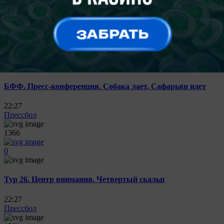
22:27
Прессбол
2153
0
БФФ. Пресс-конференция. Собака лает, Сафарьян идет
22:27
Прессбол
1366
0
Тур 26. Центр внимания. Четвертый скальп
22:27
Прессбол