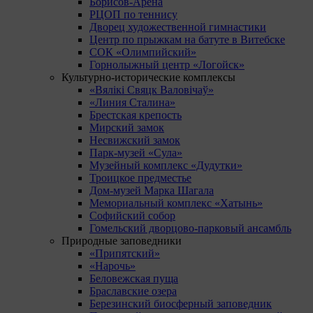
Борисов-Арена
РЦОП по теннису
Дворец художественной гимнастики
Центр по прыжкам на батуте в Витебске
СОК «Олимпийский»
Горнолыжный центр «Логойск»
Культурно-исторические комплексы
«Вялікі Свяцк Валовічаў»
«Линия Сталина»
Брестская крепость
Мирский замок
Несвижский замок
Парк-музей «Сула»
Музейный комплекс «Дудутки»
Троицкое предместье
Дом-музей Марка Шагала
Мемориальный комплекс «Хатынь»
Софийский собор
Гомельский дворцово-парковый ансамбль
Природные заповедники
«Припятский»
«Нарочь»
Беловежская пуща
Браславские озера
Березинский биосферный заповедник