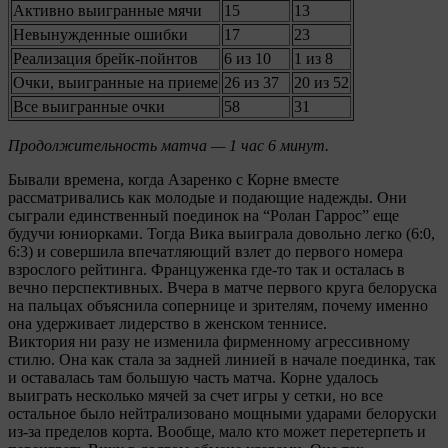
Активно выигранные мячи
15
13
Невынужденные ошибки
17
23
Реализация брейк-пойнтов
6 из 10
1 из 8
Очки, выигранные на приеме
26 из 37
20 из 52
Все выигранные очки
58
31
Продолжительность матча — 1 час 6 минут.
Бывали времена, когда Азаренко с Корне вместе
рассматривались как молодые и подающие надежды. Они
сыграли единственный поединок на “Ролан Гаррос” еще
будучи юниорками. Тогда Вика выиграла довольно легко (6:0,
6:3) и совершила впечатляющий взлет до первого номера
взрослого рейтинга. Француженка где-то так и осталась в
вечно перспективных. Вчера в матче первого круга белоруска
на пальцах объяснила сопернице и зрителям, почему именно
она удерживает лидерство в женском теннисе.
Виктория ни разу не изменила фирменному агрессивному
стилю. Она как стала за задней линией в начале поединка, так
и оставалась там большую часть матча. Корне удалось
выиграть несколько мячей за счет игры у сетки, но все
остальное было нейтрализовано мощными ударами белоруски
из-за пределов корта. Вообще, мало кто может перетерпеть и