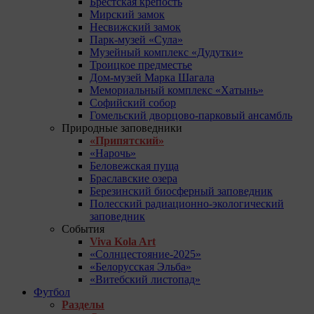
Брестская крепость
Мирский замок
Несвижский замок
Парк-музей «Сула»
Музейный комплекс «Дудутки»
Троицкое предместье
Дом-музей Марка Шагала
Мемориальный комплекс «Хатынь»
Софийский собор
Гомельский дворцово-парковый ансамбль
Природные заповедники
«Припятский»
«Нарочь»
Беловежская пуща
Браславские озера
Березинский биосферный заповедник
Полесский радиационно-экологический
заповедник
События
Viva Kola Art
«Солнцестояние-2025»
«Белорусская Эльба»
«Витебский листопад»
Футбол
Разделы