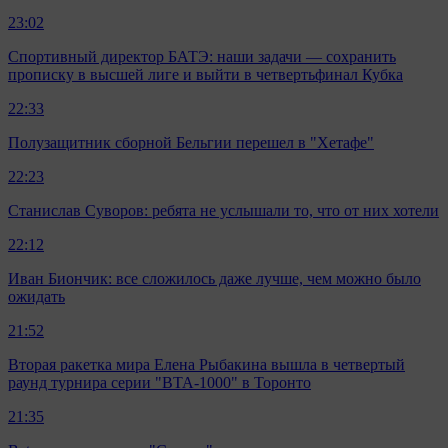
23:02
Спортивный директор БАТЭ: наши задачи — сохранить
прописку в высшей лиге и выйти в четвертьфинал Кубка
22:33
Полузащитник сборной Бельгии перешел в "Хетафе"
22:23
Станислав Суворов: ребята не услышали то, что от них хотели
22:12
Иван Биончик: все сложилось даже лучше, чем можно было
ожидать
21:52
Вторая ракетка мира Елена Рыбакина вышла в четвертый
раунд турнира серии "ВТА-1000" в Торонто
21:35