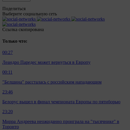
Поделиться
Выберите социальную сеть
Ccылка скопирована
Только что:
00:27
Леандро Паредес может вернуться в Европу
00:11
"Белшина" рассталась с российским нападающим
23:46
Белорус вышел в финал чемпионата Европы по пятиборью
23:20
Мирра Андреева неожиданно проиграла на "тысячнике" в
Торонто