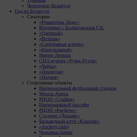
Турниры
Чемпионат Беларуси
Гид по Беларуси
Санатории
«Романтика Люкс»
Интервью с Болбатовским Г.Н.
«Озёрный»
«Ветразь»
«Серебряные ключи»
«Кристальный»
Имени Ленина
СПА-курорт «Ружа-Хутор»
«Чайка»
«Пралеска»
«Надзея»
Спортивные объекты
Национальный футбольный стадион
Минск-Арена
РЦОП «Стайки»
Национальный бассейн
РЦОП «Раубичи»
Стадион «Динамо»
Бильярдный клуб «Классик»
«Archery club»
Чижовка-Арена