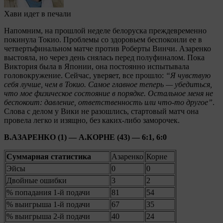
Хави идет в печали
Напомним, на прошлой неделе белоруска преждевременно
покинула Токио. Проблемы со здоровьем беспокоили ее в
четвертьфинальном матче против Роберты Винчи. Азаренко
выстояла, но через день снялась перед полуфиналом. Пока
Виктория была в Японии, она постоянно испытывала
головокружение. Сейчас, уверяет, все прошло:
“Я чувствую
себя лучше, чем в Токио. Самое главное теперь — убедиться,
что мое физическое состояние в порядке. Остальное меня не
беспокоит: давление, ответственность или что-то другое”
.
Слова с делом у Вики не разошлись, стартовый матч она
провела легко и изящно, без каких-либо заморочек.
В.АЗАРЕНКО (1) — А.КОРНЕ (43) — 6:1, 6:0
Суммарная статистика
Азаренко
Корне
Эйсы
0
0
Двойные ошибки
3
2
% попадания 1-й подачи
81
54
% выигрыша 1-й подачи
67
35
% выигрыша 2-й подачи
40
24