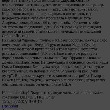
переиграть Вику в долгом обмене ударами. Она так
отшлифовала их технику, что менее искушенные соперницы
сдаются без боя, а элитные — придумывают контратаки.
Корне явно входит в число первых, и после попыток
подержать мяч в игре она пробивала в длинные ауты.
Азаренко понадобилось 66 минут, чтобы обеспечить себе
занятость на следующий день. Во втором круге ее ожидает
интересная встреча с талантливой немецкой теннисисткой
Сабине Лисицки.
Пекинский “премьер” только набирает обороты, но уже понес
ощутимые потери. Вчера от рук испанки Карлы Суарес
Наварро во втором круге пала Петра Квитова, четвертая
ракетка соревнований (3:6, 2:6). Еще в первом раунде из
борьбы выбыли сеяные итальянка Сара Эррани и словачка
Доминика Цыбулкова. Не удержалась в основной сетке и наша
Ольга Говорцова. Белоруска оступилась в последнем раунде
квалификации, но попала в число 64 участниц как “лаки
лузер”. В первом же круге ее остановила австрийка Тамира
Пажек (7:5, 0:6, 7:6 (8:6)), которую она еще месяц назад легко
обыграла на открытом чемпионате США.
Нашли ошибку? Выделите нужную часть текста и нажмите
сочетание клавиш CTRL+Enter
Татьяна ЛУКАШЕВИЧ
Прессбол