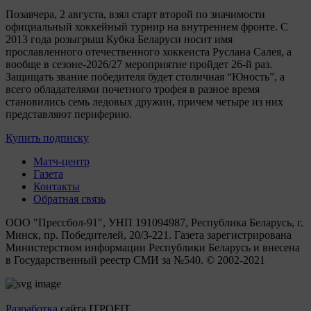
Позавчера, 2 августа, взял старт второй по значимости
официальный хоккейный турнир на внутреннем фронте. C
2013 года розыгрыш Кубка Беларуси носит имя
прославленного отечественного хоккеиста Руслана Салея, а
вообще в сезоне-2026/27 мероприятие пройдет 26-й раз.
Защищать звание победителя будет столичная “Юность”, а
всего обладателями почетного трофея в разное время
становились семь ледовых дружин, причем четыре из них
представляют периферию.
Купить подписку
Матч-центр
Газета
Контакты
Обратная связь
ООО "Прессбол-91", УНП 191094987, Республика Беларусь, г.
Минск, пр. Победителей, 20/3-221. Газета зарегистрирована
Министерством информации Республики Беларусь и внесена
в Государственный реестр СМИ за №540. © 2002-2021
Разработка
сайта ITPOFIT